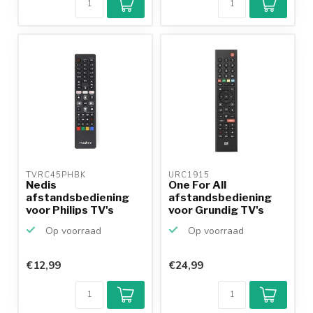
Achteraf
betalen mogelijk
10+
jaar
productkennis
TVRC45PHBK 
URC1915 
Nedis
One For All
afstandsbediening
afstandsbediening
voor Philips TV's
voor Grundig TV's
Op voorraad
Op voorraad
€12,99
€24,99