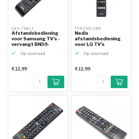
OKS-76817 
TVRC45LGBK 
Afstandsbediening
Nedis
voor Samsung TV's -
afstandsbediening
vervangt BN59-
voor LG TV's
01247A
Op voorraad
Op voorraad
€12,99
€12,99
Klantenbeoordeling
9,2/10
Achteraf
betalen mogelijk
10+
jaar
productkennis