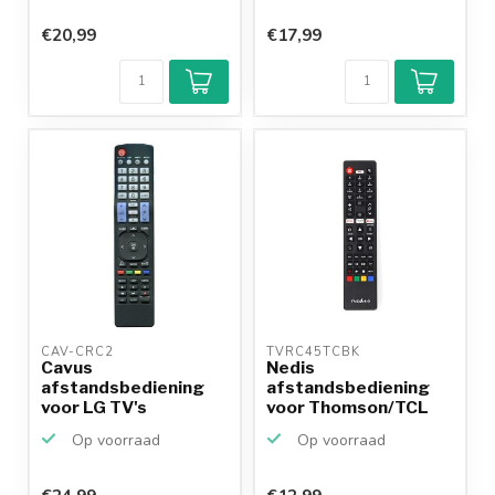
€20,99
€17,99
Klantenbeoordeling
9,2/10
Achteraf
betalen mogelijk
10+
jaar
productkennis
CAV-CRC2 
TVRC45TCBK 
Cavus
Nedis
afstandsbediening
afstandsbediening
voor LG TV's
voor Thomson/TCL
TV's
Op voorraad
Op voorraad