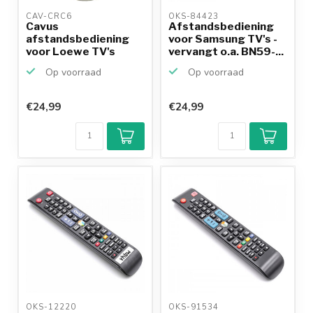
CAV-CRC6 
OKS-84423 
Cavus
Afstandsbediening
afstandsbediening
voor Samsung TV's -
voor Loewe TV's
vervangt o.a. BN59-...
Op voorraad
Op voorraad
€24,99
€24,99
Klantenbeoordeling
9,2/10
Achteraf
betalen mogelijk
10+
jaar
productkennis
OKS-12220 
OKS-91534 