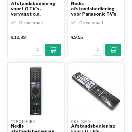
Afstandsbediening
Nedis
voor LG TV's -
afstandsbediening
vervangt o.a.
voor Panasonic TV's
AKB75095308
Op voorraad
Op voorraad
€19,99
€9,95
TVRC45HIBK 
OKS-62694 
Nedis
Afstandsbediening
afstandsbediening
voor LG TV's -