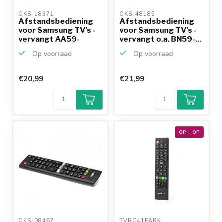
OKS-18371 
OKS-48185 
Afstandsbediening
Afstandsbediening
voor Samsung TV's -
voor Samsung TV's -
vervangt AA59-
vervangt o.a. BN59-...
00809A
Op voorraad
Op voorraad
€20,99
€21,99
OP = OP
OKS-08467 
TVRC41PABK 