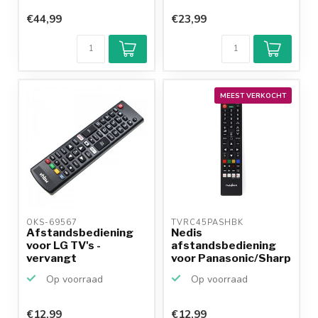
€44,99
€23,99
MEEST VERKOCHT
OKS-69567 
TVRC45PASHBK 
Afstandsbediening
Nedis
voor LG TV's -
afstandsbediening
vervangt
voor Panasonic/Sharp
AKB75375604
TV's
Op voorraad
Op voorraad
€12,99
€12,99