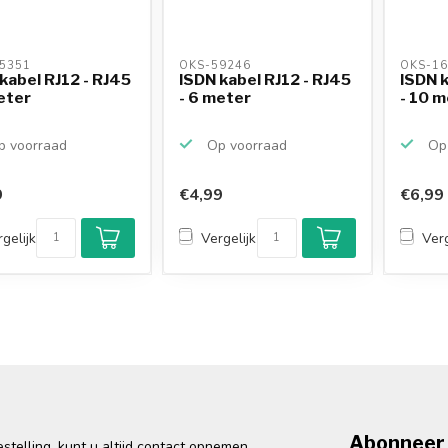
5351 
OKS-59246 
OKS-16
kabel RJ12 - RJ45
ISDN kabel RJ12 - RJ45
ISDN k
eter
- 6 meter
- 10 
 voorraad
Op voorraad
Op 
9
€4,99
€6,99
gelijk
Vergelijk
Verg
Abonneer 
telling, kunt u altijd contact opnemen