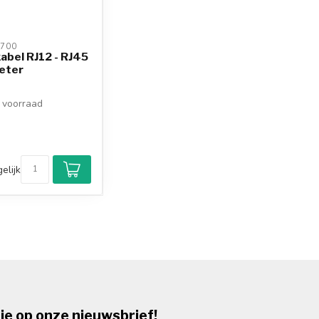
700 
abel RJ12 - RJ45
meter
voorraad
elijk
je op onze nieuwsbrief!