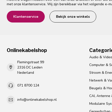
met onze klantenservice. Wij zijn bereikbaar via het volgende e-m
Klantenservice
Bekijk onze winkels
Onlinekabelshop
Categori
Audio & Vide
Flemingstraat 99
Computer & S
2316 DC Leiden
Nederland
Stroom & Ener
Netwerk & Vas
071 8700 124
Beugels & Ho
CAI, Antenne &
info@onlinekabelshop.nl
Modulaire Sy
Gereedschap 