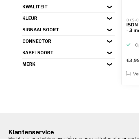
KWALITEIT
KLEUR
OKS-0
ISDN 
SIGNAALSOORT
- 3 m
CONNECTOR
Op
KABELSOORT
€3,9
MERK
Ver
Klantenservice
Mocht u vragen hebben over één van onze artikelen of over uw bes