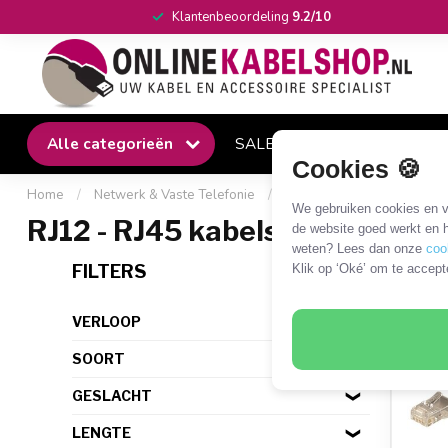
Klantenbeoordeling
9.2/10
Alle categorieën
SALE
Winkel
Klantense
Cookies 🍪
Home
/
Netwerk & Vaste Telefonie
/
Vaste telefonie kabels en 
We gebruiken cookies en ve
RJ12 - RJ45 kabels en adapter
de website goed werkt en h
weten? Lees dan onze
coo
3 PR
FILTERS
Klik op ‘Oké’ om te accept
VERLOOP
SOORT
GESLACHT
LENGTE