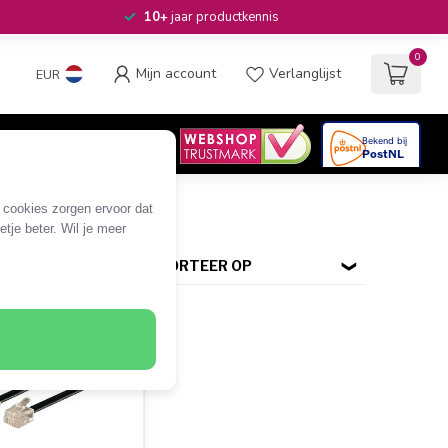
10+
jaar productkennis
0
Mijn account
Verlanglijst
EUR
4.6
/5
06
beoordelingen
s en adapters
e cookies zorgen ervoor dat
tje beter. Wil je meer
SORTEER OP