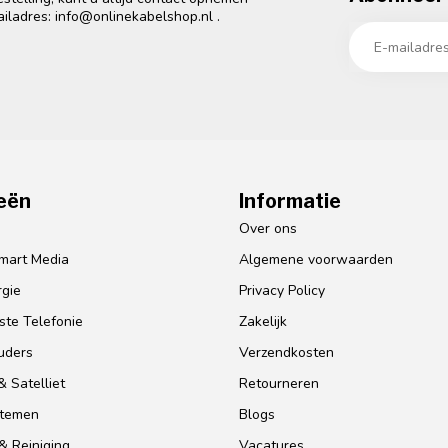
ailadres:
info@onlinekabelshop.nl
.
eën
Informatie
o
Over ons
mart Media
Algemene voorwaarden
gie
Privacy Policy
te Telefonie
Zakelijk
uders
Verzendkosten
 Satelliet
Retourneren
stemen
Blogs
& Reiniging
Vacatures