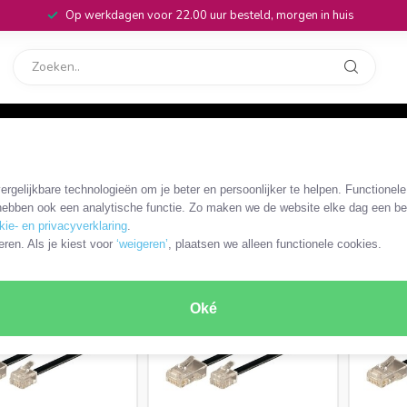
Op werkdagen voor 22.00 uur besteld, morgen in huis
rvice
32
adapters
/
RJ45 4/-8-aderige kabels en adapters
/
RJ12 - RJ45 kabel
rgelijkbare technologieën om je beter en persoonlijker te helpen. Functionel
s
ebben ook een analytische functie. Zo maken we de website elke dag een bee
kie- en privacyverklaring
.
ODUCTEN
eren. Als je kiest voor
‘weigeren’
, plaatsen we alleen functionele cookies.
Oké