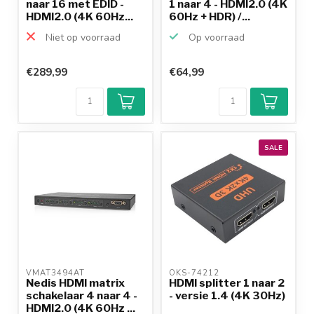
naar 16 met EDID -
1 naar 4 - HDMI2.0 (4K
HDMI2.0 (4K 60Hz...
60Hz + HDR) /...
Niet op voorraad
Op voorraad
€289,99
€64,99
SALE
VMAT3494AT 
OKS-74212 
Nedis HDMI matrix
HDMI splitter 1 naar 2
schakelaar 4 naar 4 -
- versie 1.4 (4K 30Hz)
HDMI2.0 (4K 60Hz ...