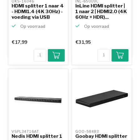
OKS-16346 
INL-65009C 
HDMI splitter 1 naar 4
InLine HDMI splitter |
- HDMI1.4 (4K 30Hz) -
1 naar 2 | HDMI2.0 (4K
voeding via USB
60Hz + HDR)...
Op voorraad
Op voorraad
€17,99
€31,95
VSPL34716AT 
GOO-58483 
Nedis HDMI splitter 1
Goobay HDMI splitter