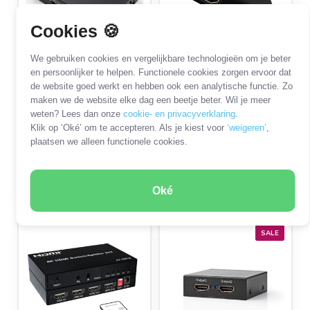
Cookies 🍪
We gebruiken cookies en vergelijkbare technologieën om je beter
OKS-68795 
OKS-80084 
en persoonlijker te helpen. Functionele cookies zorgen ervoor dat
HDMI splitter 1 naar 4
HDMI splitter 1 naar 2
de website goed werkt en hebben ook een analytische functie. Zo
- versie 1.4 (4K 30Hz)
/ passief - versie 1.3
maken we de website elke dag een beetje beter. Wil je meer
(Full HD 10...
weten? Lees dan onze
cookie- en privacyverklaring
.
Op voorraad
Op voorraad
Klik op ‘Oké’ om te accepteren. Als je kiest voor
‘weigeren’
,
plaatsen we alleen functionele cookies.
€29,99
€6,99
Oké
SALE