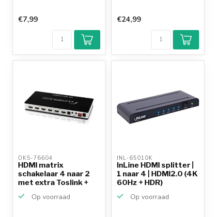
€7,99
€24,99
OKS-76604 
INL-65010K 
HDMI matrix
InLine HDMI splitter |
schakelaar 4 naar 2
1 naar 4 | HDMI2.0 (4K
met extra Toslink +
60Hz + HDR)
3,5mm...
Op voorraad
Op voorraad