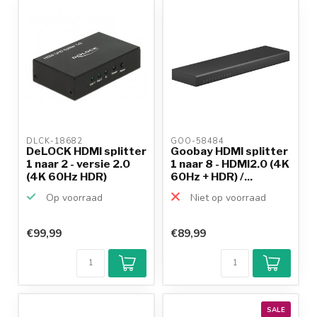
DLCK-18682 
GOO-58484 
DeLOCK HDMI splitter
Goobay HDMI splitter
1 naar 2 - versie 2.0
1 naar 8 - HDMI2.0 (4K
(4K 60Hz HDR)
60Hz + HDR) /...
Op voorraad
Niet op voorraad
€99,99
€89,99
Klantenbeoordeling
9,2/10
Achteraf
betalen mogelijk
10+
jaar
productkennis
SALE