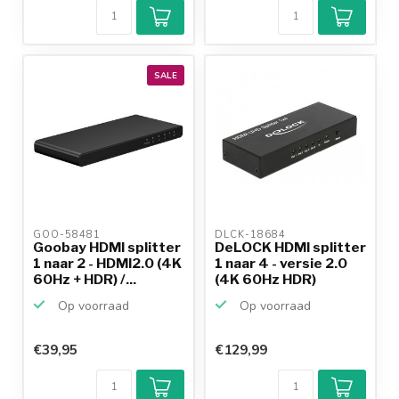
SALE
GOO-58481 
DLCK-18684 
Goobay HDMI splitter
DeLOCK HDMI splitter
1 naar 2 - HDMI2.0 (4K
1 naar 4 - versie 2.0
60Hz + HDR) /...
(4K 60Hz HDR)
Op voorraad
Op voorraad
€39,95
€129,99