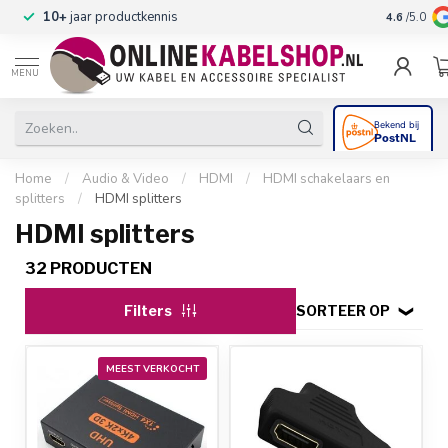
10+
jaar productkennis
4.6
/5.0
MENU
Home
/
Audio & Video
/
HDMI
/
HDMI schakelaars en
splitters
/
HDMI splitters
HDMI splitters
32 PRODUCTEN
Filters
SORTEER OP
MEEST VERKOCHT