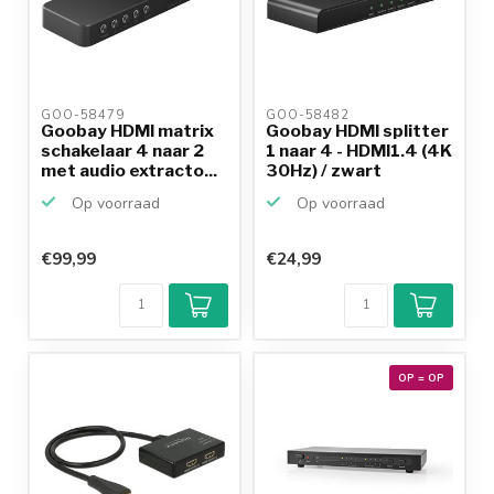
GOO-58479 
GOO-58482 
Goobay HDMI matrix
Goobay HDMI splitter
schakelaar 4 naar 2
1 naar 4 - HDMI1.4 (4K
met audio extracto...
30Hz) / zwart
Op voorraad
Op voorraad
€99,99
€24,99
OP = OP