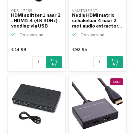
OKS-47285 
VMAT3482AT 
HDMI splitter 1 naar 2
Nedis HDMI matrix
- HDMI1.4 (4K 30Hz) -
schakelaar 4 naar 2
voeding via USB
met audio extractor...
Op voorraad
Op voorraad
€14,99
€92,95
SALE