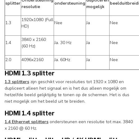
Ondersteuning
dupliceren
splitter
ondersteuning
beelduitbreid
resolutie
mogelijk
1920x1080 (Full
1.3
Nee
Ja
Nee
HD)
3840 x 2160
1.4
Ja. 30 Hz
Ja
Nee
(60 Hz)
2.0
4096x2160
Ja. 60Hz
Ja
Nee
HDMI 1.3 splitter
1.3 splitters
zijn geschikt voor resoluties tot 1920 x 1080 en
dupliceert alleen het signaal en is het dus alleen mogelijk om
hetzelfde beeld gelijktijdig te tonen op de schermen. Het is dus
niet mogelijk om het beeld uit te breiden.
HDMI 1.4 splitter
1.4 Ethernet splitters
ondersteunen een resolutie tot max. 3840
x 2160 @ 60 Hz.