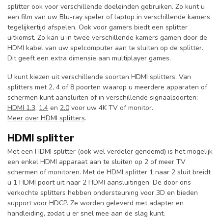
splitter ook voor verschillende doeleinden gebruiken. Zo kunt u
een film van uw Blu-ray speler of laptop in verschillende kamers
tegelijkertijd afspelen. Ook voor gamers biedt een splitter
uitkomst. Zo kan u in twee verschillende kamers gamen door de
HDMI kabel van uw spelcomputer aan te sluiten op de splitter.
Dit geeft een extra dimensie aan multiplayer games.
U kunt kiezen uit verschillende soorten HDMI splitters. Van
splitters met 2, 4 of 8 poorten waarop u meerdere apparaten of
schermen kunt aansluiten of in verschillende signaalsoorten:
HDMI 1.3
,
1.4
en
2.0
voor uw 4K TV of monitor.
Meer over HDMI splitters
.
HDMI splitter
Met een HDMI splitter (ook wel verdeler genoemd) is het mogelijk
een enkel HDMI apparaat aan te sluiten op 2 of meer TV
schermen of monitoren. Met de HDMI splitter 1 naar 2 sluit breidt
u 1 HDMI poort uit naar 2 HDMI aansluitingen. De door ons
verkochte splitters hebben ondersteuning voor 3D en bieden
support voor HDCP. Ze worden geleverd met adapter en
handleiding, zodat u er snel mee aan de slag kunt.