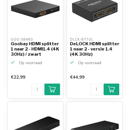
GOO-58480 
DLCK-87701 
Goobay HDMI splitter
DeLOCK HDMI splitter
1 naar 2 - HDMI1.4 (4K
1 naar 2 - versie 1.4
30Hz) / zwart
(4K 30Hz)
Op voorraad
Op voorraad
€22,99
€44,99