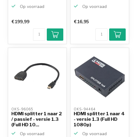
Op voorraad
Op voorraad
€199,99
€16,95
Klantenbeoordeling
9,2/10
Achteraf
betalen mogelijk
10+
jaar
productkennis
OKS-96065 
OKS-94464 
HDMI splitter 1 naar 2
HDMI splitter 1 naar 4
/ passief - versie 1.3
- versie 1.3 (Full HD
(Full HD 10...
1080p)
Op voorraad
Op voorraad