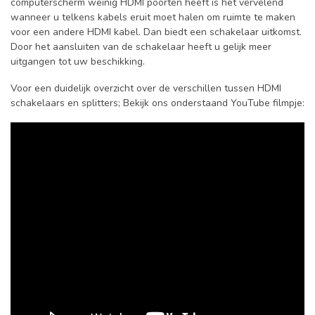
computerscherm weinig HDMI poorten heeft is het vervelend
wanneer u telkens kabels eruit moet halen om ruimte te maken
voor een andere HDMI kabel. Dan biedt een schakelaar uitkomst.
Door het aansluiten van de schakelaar heeft u gelijk meer
uitgangen tot uw beschikking.
Voor een duidelijk overzicht over de verschillen tussen HDMI
schakelaars en splitters; Bekijk ons onderstaand YouTube filmpje: