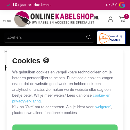
n
10+
jaar productkennis
4.6
/5.0
0
MENU
Home
/
Audio & Video
/
HDMI
/
HDMI extenders/repeaters
/
HDMI repeaters
Cookies 🍪
HDMI repeaters
We gebruiken cookies en vergelijkbare technologieën om je
8 PRODUCTEN
beter en persoonlijker te helpen. Functionele cookies zorgen
ervoor dat de website goed werkt en hebben ook een
analytische functie. Zo maken we de website elke dag een
Filters
SORTEER OP
beetje beter. Wil je meer weten? Lees dan onze
cookie- en
privacyverklaring
.
Klik op ‘Oké’ om te accepteren. Als je kiest voor
‘weigeren’
,
SALE
plaatsen we alleen functionele cookies.