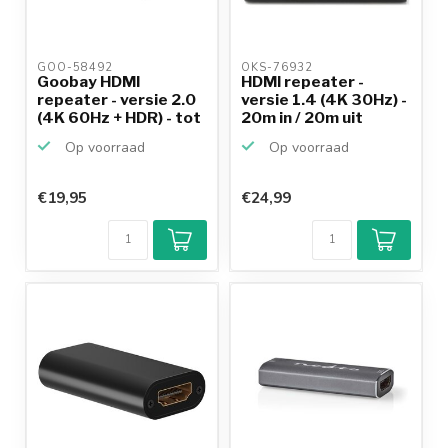
GOO-58492 
OKS-76932 
Goobay HDMI
HDMI repeater -
repeater - versie 2.0
versie 1.4 (4K 30Hz) -
(4K 60Hz + HDR) - tot
20m in / 20m uit
2...
Op voorraad
Op voorraad
€19,95
€24,99