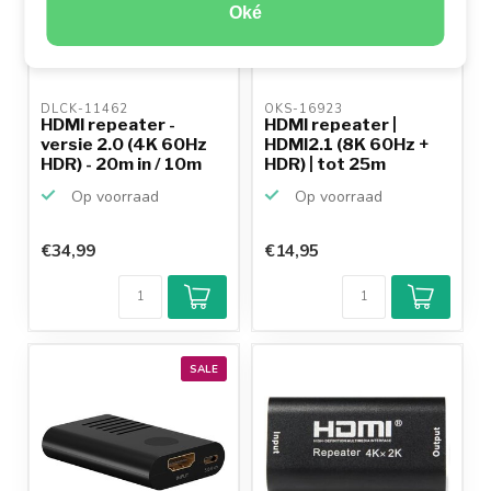
Oké
DLCK-11462 
OKS-16923 
HDMI repeater -
HDMI repeater |
versie 2.0 (4K 60Hz
HDMI2.1 (8K 60Hz +
HDR) - 20m in / 10m
HDR) | tot 25m
uit
Op voorraad
Op voorraad
€34,99
€14,95
SALE