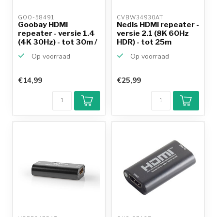
GOO-58491 
CVBW34930AT 
Goobay HDMI
Nedis HDMI repeater -
repeater - versie 1.4
versie 2.1 (8K 60Hz
(4K 30Hz) - tot 30m /
HDR) - tot 25m
z...
Op voorraad
Op voorraad
€14,99
€25,99