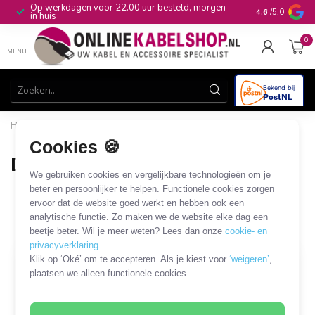
Op werkdagen voor 22.00 uur besteld, morgen
10+
jaar produ
4.6
/5.0
in huis
0
MENU
Home
/
Beveiliging & Domotica
/
Inbraak- en diefstalpreventie
/
Dummy beveiliging
Cookies 🍪
Dummy beveiliging
We gebruiken cookies en vergelijkbare technologieën om je
5 PRODUCTEN
beter en persoonlijker te helpen. Functionele cookies zorgen
ervoor dat de website goed werkt en hebben ook een
analytische functie. Zo maken we de website elke dag een
Filters
SORTEER OP
beetje beter. Wil je meer weten? Lees dan onze
cookie- en
privacyverklaring
.
Klik op ‘Oké’ om te accepteren. Als je kiest voor
‘weigeren’
,
plaatsen we alleen functionele cookies.