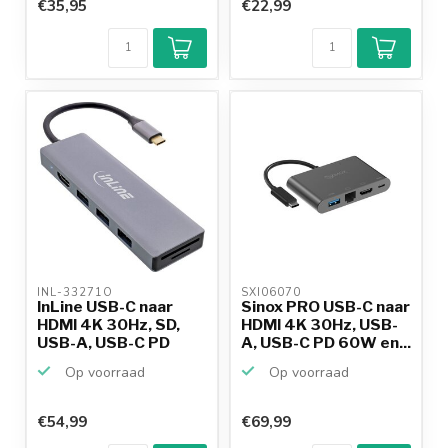
€35,95
€22,99
INL-33271O 
SXI06070 
InLine USB-C naar
Sinox PRO USB-C naar
HDMI 4K 30Hz, SD,
HDMI 4K 30Hz, USB-
USB-A, USB-C PD
A, USB-C PD 60W en...
100W ...
Op voorraad
Op voorraad
€54,99
€69,99
Klantenbeoordeling