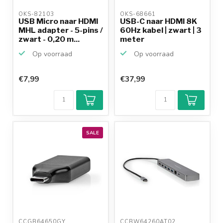
OKS-82103 
OKS-68661 
USB Micro naar HDMI
USB-C naar HDMI 8K
MHL adapter - 5-pins /
60Hz kabel | zwart | 3
zwart - 0,20 m...
meter
Op voorraad
Op voorraad
€7,99
€37,99
SALE
CCGB64650GY 
CCBW64260AT02 