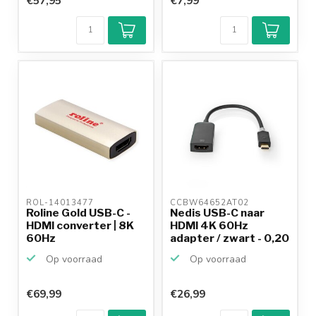
€57,95
€7,99
ROL-14013477 
CCBW64652AT02 
Roline Gold USB-C -
Nedis USB-C naar
HDMI converter | 8K
HDMI 4K 60Hz
60Hz
adapter / zwart - 0,20
meter
Op voorraad
Op voorraad
€69,99
€26,99