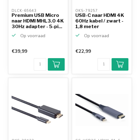
DLCK-65643 
OKS-79257 
Premium USB Micro
USB-C naar HDMI 4K
naar HDMI MHL3.0 4K
60Hz kabel / zwart -
30Hz adapter - 5-pi...
1,8 meter
Op voorraad
Op voorraad
€39,99
€22,99
Klantenbeoordeling
9,2/10
Achteraf
betalen mogelijk
10+
jaar
productkennis