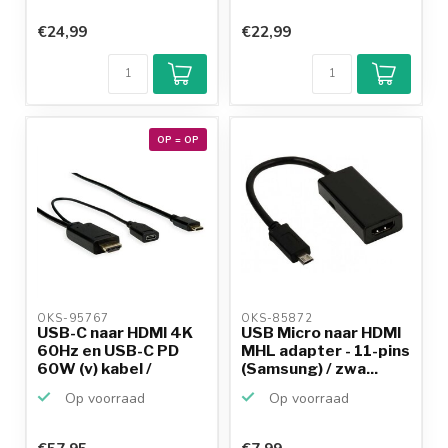
€24,99
€22,99
OP = OP
OKS-95767 
OKS-85872 
USB-C naar HDMI 4K
USB Micro naar HDMI
60Hz en USB-C PD
MHL adapter - 11-pins
60W (v) kabel /
(Samsung) / zwa...
zwart...
Op voorraad
Op voorraad