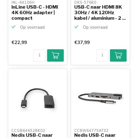
INL-64106H 
OKS-57680 
InLine USB-C - HDMI
USB-C naar HDMI 8K
4K 60Hz adapter |
30Hz / 4K 120Hz
compact
kabel / aluminium - 2 ...
Op voorraad
Op voorraad
€22,99
€37,99
CCGB64652BK02 
CCBW64775AT02 
Nedis USB-C naar
Nedis USB-C naar