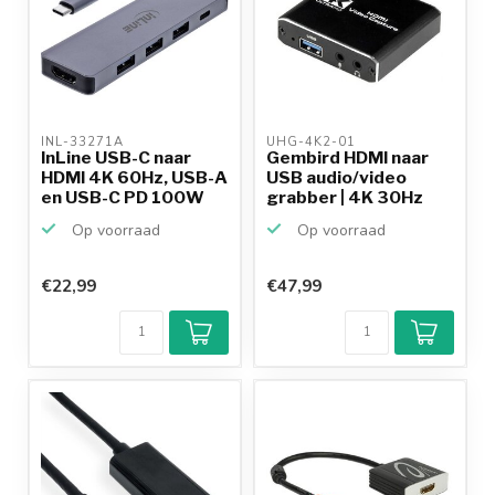
INL-33271A 
UHG-4K2-01 
InLine USB-C naar
Gembird HDMI naar
HDMI 4K 60Hz, USB-A
USB audio/video
en USB-C PD 100W
grabber | 4K 30Hz
ad...
Op voorraad
Op voorraad
€22,99
€47,99