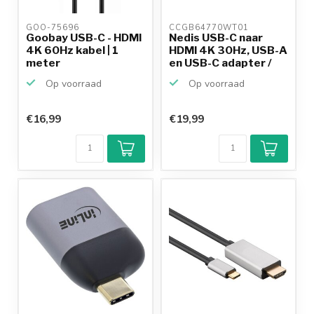
GOO-75696 
CCGB64770WT01 
Goobay USB-C - HDMI
Nedis USB-C naar
4K 60Hz kabel | 1
HDMI 4K 30Hz, USB-A
meter
en USB-C adapter /
w...
Op voorraad
Op voorraad
€16,99
€19,99