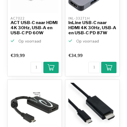
AC7022 
INL-33271H 
ACT USB-C naar HDMI
InLine USB-C naar
4K 30Hz, USB-A en
HDMI 4K 30Hz, USB-A
USB-C PD 60W
en USB-C PD 87W
adapte...
ada...
Op voorraad
Op voorraad
€39,99
€34,99