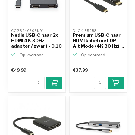
CCGB64670BK01 
DLCK-85258 
Nedis USB-C naar 2x
Premium USB-C naar
HDMI 4K 30Hz
HDMI kabel met DP
adapter / zwart - 0,10
Alt Mode (4K 30 Hz) ...
m...
Op voorraad
Op voorraad
€49,99
€37,99
Klantenbeoordeling
9,2/10
Achteraf
betalen mogelijk
10+
jaar
productkennis