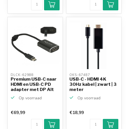
9,2/10
Achteraf
betalen mogelijk
10+
jaar
productkennis
DLCK-62988 
OKS-67487 
Premium USB-C naar
USB-C - HDMI 4K
HDMI en USB-C PD
30Hz kabel | zwart | 3
adapter met DP Alt
meter
Mo...
Op voorraad
Op voorraad
€69,99
€18,99