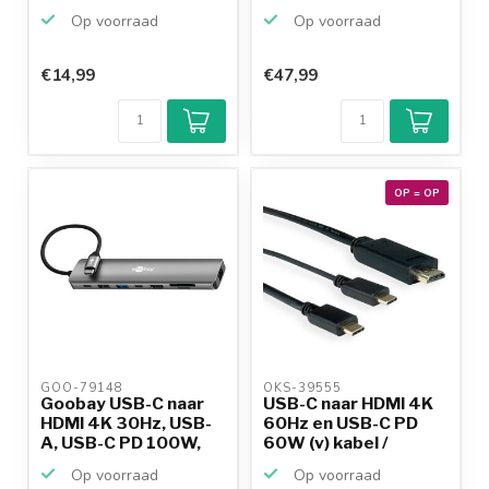
Op voorraad
Op voorraad
€14,99
€47,99
OP = OP
GOO-79148 
OKS-39555 
Goobay USB-C naar
USB-C naar HDMI 4K
HDMI 4K 30Hz, USB-
60Hz en USB-C PD
A, USB-C PD 100W,
60W (v) kabel /
RJ4...
zwart...
Op voorraad
Op voorraad