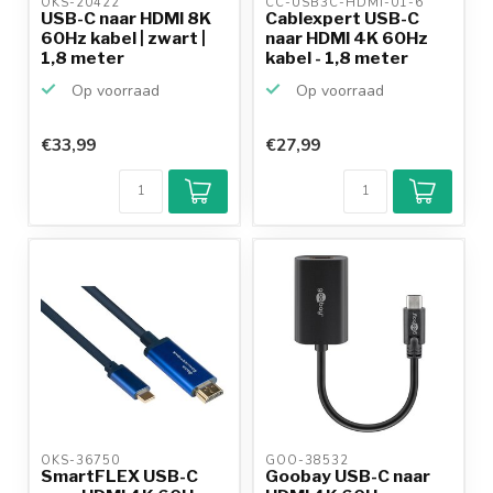
OKS-20422 
CC-USB3C-HDMI-01-6 
USB-C naar HDMI 8K
Cablexpert USB-C
60Hz kabel | zwart |
naar HDMI 4K 60Hz
1,8 meter
kabel - 1,8 meter
Op voorraad
Op voorraad
€33,99
€27,99
OKS-36750 
GOO-38532 
SmartFLEX USB-C
Goobay USB-C naar