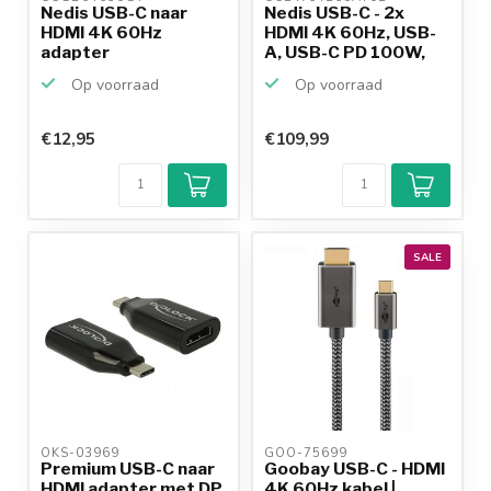
Nedis USB-C naar
Nedis USB-C - 2x
HDMI 4K 60Hz
HDMI 4K 60Hz, USB-
adapter
A, USB-C PD 100W,
RJ45...
Op voorraad
Op voorraad
€12,95
€109,99
SALE
OKS-03969 
GOO-75699 
Premium USB-C naar
Goobay USB-C - HDMI
HDMI adapter met DP
4K 60Hz kabel |