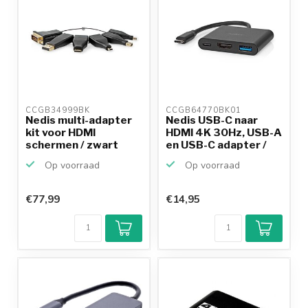
CCGB34999BK 
CCGB64770BK01 
Nedis multi-adapter
Nedis USB-C naar
kit voor HDMI
HDMI 4K 30Hz, USB-A
schermen / zwart
en USB-C adapter /
z...
Op voorraad
Op voorraad
€77,99
€14,95