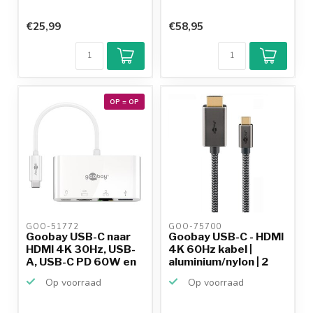
€25,99
€58,95
OP = OP
GOO-51772 
GOO-75700 
Goobay USB-C naar
Goobay USB-C - HDMI
HDMI 4K 30Hz, USB-
4K 60Hz kabel |
A, USB-C PD 60W en
aluminium/nylon | 2
RJ...
m...
Op voorraad
Op voorraad