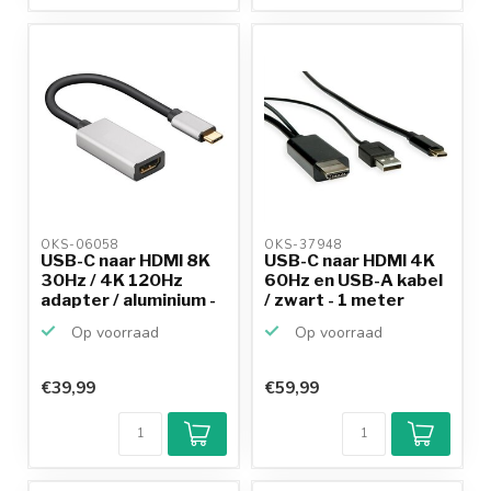
OKS-06058 
OKS-37948 
USB-C naar HDMI 8K
USB-C naar HDMI 4K
30Hz / 4K 120Hz
60Hz en USB-A kabel
adapter / aluminium -
/ zwart - 1 meter
...
Op voorraad
Op voorraad
€39,99
€59,99
Klantenbeoordeling
9,2/10
Achteraf
betalen mogelijk
10+
jaar