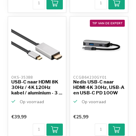
TIP VAN DE EXPERT
OKS-35388 
CCGB64230GY01 
USB-C naar HDMI 8K
Nedis USB-C naar
30Hz / 4K 120Hz
HDMI 4K 30Hz, USB-A
kabel / aluminium - 3 ...
en USB-C PD 100W
ada...
Op voorraad
Op voorraad
€39,99
€25,99