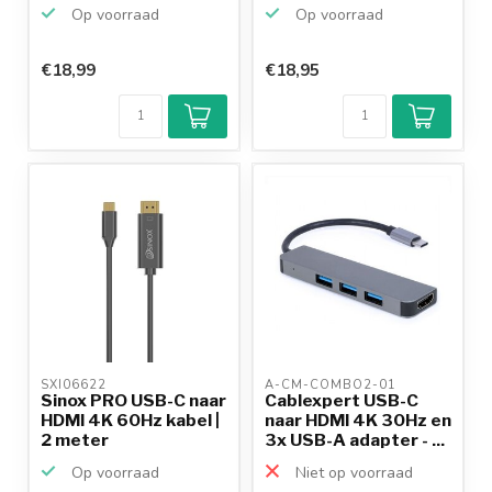
m...
Op voorraad
Op voorraad
€18,99
€18,95
SXI06622 
A-CM-COMBO2-01 
Sinox PRO USB-C naar
Cablexpert USB-C
HDMI 4K 60Hz kabel |
naar HDMI 4K 30Hz en
2 meter
3x USB-A adapter - ...
Op voorraad
Niet op voorraad