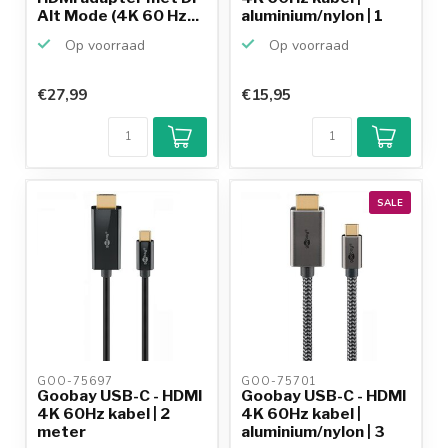
Alt Mode (4K 60 Hz...
aluminium/nylon | 1
m...
Op voorraad
Op voorraad
€27,99
€15,95
Klantenbeoordeling
9,2/10
Achteraf
betalen mogelijk
10+
jaar
productkennis
SALE
GOO-75697 
GOO-75701 
Goobay USB-C - HDMI
Goobay USB-C - HDMI
4K 60Hz kabel | 2
4K 60Hz kabel |
meter
aluminium/nylon | 3