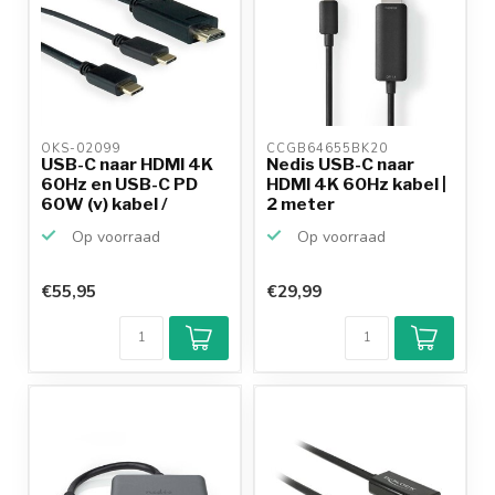
OKS-02099 
CCGB64655BK20 
USB-C naar HDMI 4K
Nedis USB-C naar
60Hz en USB-C PD
HDMI 4K 60Hz kabel |
60W (v) kabel /
2 meter
zwart...
Op voorraad
Op voorraad
€55,95
€29,99