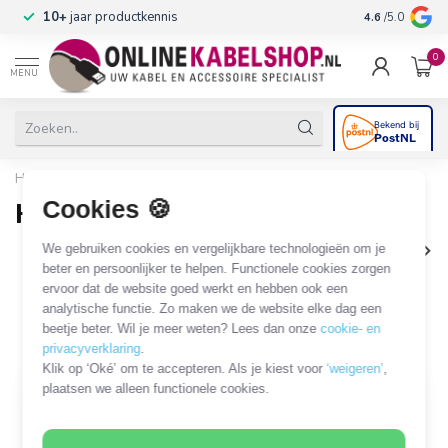
n
10+
jaar productkennis
4.6
/5.0
0
MENU
Home
/
Audio & Video
/
HDMI
/
HDMI - USB
Cookies 🍪
HDMI - USB
We gebruiken cookies en vergelijkbare technologieën om je
HDMI - USB-C
HDMI - USB-A
HDMI - Micro USB (MH
beter en persoonlijker te helpen. Functionele cookies zorgen
ervoor dat de website goed werkt en hebben ook een
113 PRODUCTEN
analytische functie. Zo maken we de website elke dag een
beetje beter. Wil je meer weten? Lees dan onze
cookie- en
Filters
SORTEER OP
privacyverklaring
.
Klik op ‘Oké’ om te accepteren. Als je kiest voor
‘weigeren’
,
plaatsen we alleen functionele cookies.