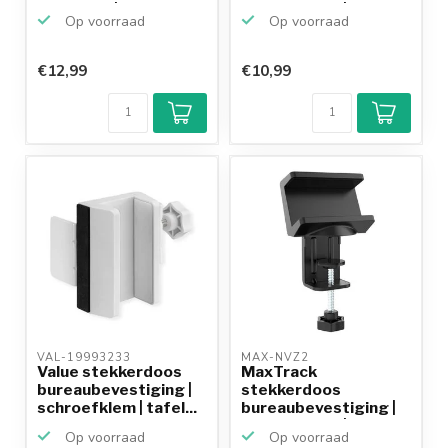
draaibaar | schr...
schroefklem | bu...
Op voorraad
Op voorraad
€12,99
€10,99
Klantenbeoordeling
9,2/10
Achteraf
betalen mogelijk
10+
jaar
productkennis
VAL-19993233 
MAX-NVZ2 
Value stekkerdoos
MaxTrack
bureaubevestiging |
stekkerdoos
schroefklem | tafel...
bureaubevestiging |
schroefklem | bu...
Op voorraad
Op voorraad