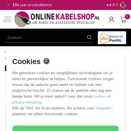
n
10+
jaar productkennis
4.6
/5.0
0
MENU
Home
/
Stroom & Energie
/
Stekkerdozen
/
Bureau
stekkerdoos
/
Bureaubevestiging
Cookies 🍪
Bureaubevestiging
We gebruiken cookies en vergelijkbare technologieën om je
23 PRODUCTEN
beter en persoonlijker te helpen. Functionele cookies zorgen
ervoor dat de website goed werkt en hebben ook een
analytische functie. Zo maken we de website elke dag een
Filters
SORTEER OP
beetje beter. Wil je meer weten? Lees dan onze
cookie- en
privacyverklaring
.
Klik op ‘Oké’ om te accepteren. Als je kiest voor
‘weigeren’
,
plaatsen we alleen functionele cookies.