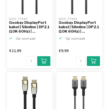
GOO-77443 
GOO-77442 
Goobay DisplayPort
Goobay DisplayPort
kabel | Slimline | DP2.1
kabel | Slimline | DP2.1
(10K 60Hz) | ...
(10K 60Hz) | ...
Op voorraad
Op voorraad
€11,99
€9,99
Klantenbeoordeling
9,2/10
Achteraf
betalen mogelijk
10+
jaar
productkennis