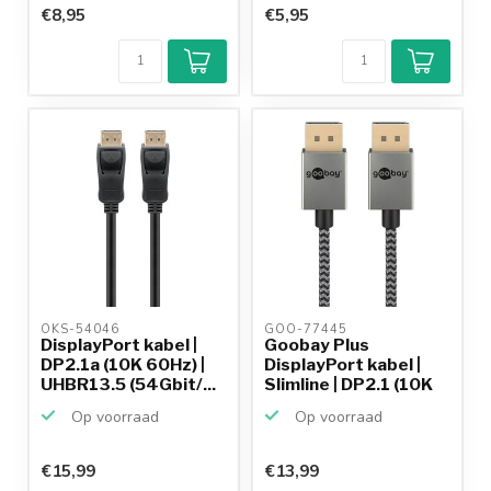
€8,95
€5,95
OKS-54046 
GOO-77445 
DisplayPort kabel |
Goobay Plus
DP2.1a (10K 60Hz) |
DisplayPort kabel |
UHBR13.5 (54Gbit/...
Slimline | DP2.1 (10K
60H...
Op voorraad
Op voorraad
€15,99
€13,99