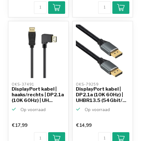
OKS-37491 
OKS-79259 
DisplayPort kabel |
DisplayPort kabel |
haaks/rechts | DP2.1a
DP2.1a (10K 60Hz) |
(10K 60Hz) | UH...
UHBR13.5 (54Gbit/...
Op voorraad
Op voorraad
€17,99
€14,99
Klantenbeoordeling
9,2/10
Achteraf