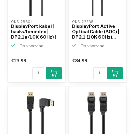
OKS-28601 
OKS-22338 
DisplayPort kabel |
DisplayPort Active
haaks/beneden |
Optical Cable (AOC) |
DP2.1a (10K 60Hz) |
DP2.1 (10K 60Hz)...
U...
Op voorraad
Op voorraad
€23,99
€84,99