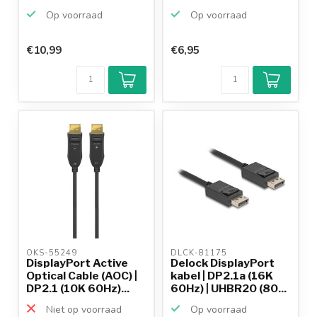
Op voorraad
Op voorraad
€10,99
€6,95
Klantenbeoordeling
9,2/10
Achteraf
betalen mogelijk
10+
jaar
productkennis
OKS-55249 
DLCK-81175 
DisplayPort Active
Delock DisplayPort
Optical Cable (AOC) |
kabel | DP2.1a (16K
DP2.1 (10K 60Hz)...
60Hz) | UHBR20 (80...
Niet op voorraad
Op voorraad