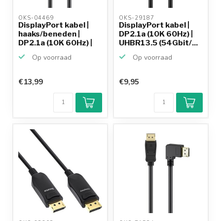
OKS-04469 
OKS-29187 
DisplayPort kabel |
DisplayPort kabel |
haaks/beneden |
DP2.1a (10K 60Hz) |
DP2.1a (10K 60Hz) |
UHBR13.5 (54Gbit/...
U...
Op voorraad
Op voorraad
€13,99
€9,95