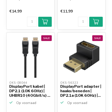
€14,99
€11,99
SALE
SALE
OKS-08044 
OKS-56323 
DisplayPort kabel |
DisplayPort adapter |
DP2.1 (10K 60Hz) |
haaks/beneden |
UHBR10 (40Gbit/s) ...
DP2.1a (10K 60Hz) |...
Op voorraad
Op voorraad