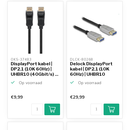
OKS-37483 
DLCK-80268 
DisplayPort kabel |
Delock DisplayPort
DP2.1 (10K 60Hz) |
kabel | DP2.1 (10K
UHBR10 (40Gbit/s) ...
60Hz) | UHBR10
(40G...
Op voorraad
Op voorraad
€9,99
€29,99