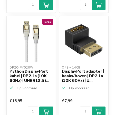
SALE
DP20-PY020W 
OKS-41408 
Python DisplayPort
DisplayPort adapter |
kabel | DP2.1a (10K
haaks/boven | DP2.1a
60Hz) | UHBR13.5 (...
(10K 60Hz) | U...
Op voorraad
Op voorraad
€16,95
€7,99