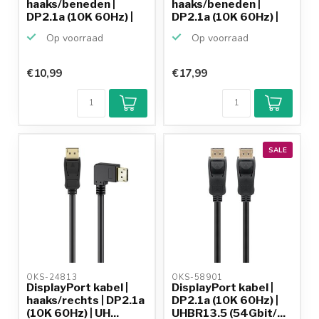
haaks/beneden |
haaks/beneden |
DP2.1a (10K 60Hz) |
DP2.1a (10K 60Hz) |
U...
U...
Op voorraad
Op voorraad
€10,99
€17,99
SALE
OKS-24813 
OKS-58901 
DisplayPort kabel |
DisplayPort kabel |
haaks/rechts | DP2.1a
DP2.1a (10K 60Hz) |
(10K 60Hz) | UH...
UHBR13.5 (54Gbit/...