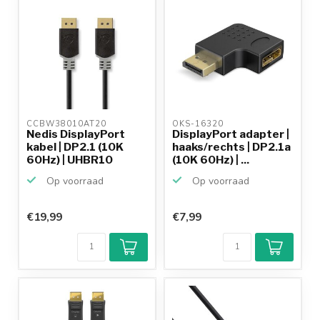
CCBW38010AT20 
OKS-16320 
Nedis DisplayPort
DisplayPort adapter |
kabel | DP2.1 (10K
haaks/rechts | DP2.1a
60Hz) | UHBR10
(10K 60Hz) | ...
(40Gb...
Op voorraad
Op voorraad
€19,99
€7,99