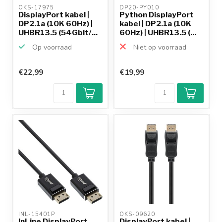
OKS-17975 
DP20-PY010 
DisplayPort kabel |
Python DisplayPort
DP2.1a (10K 60Hz) |
kabel | DP2.1a (10K
UHBR13.5 (54Gbit/...
60Hz) | UHBR13.5 (...
Op voorraad
Niet op voorraad
€22,99
€19,99
INL-15401P 
OKS-09620 
InLine DisplayPort
DisplayPort kabel |