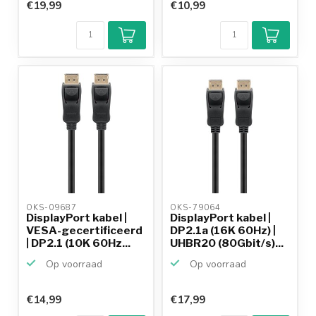
€19,99
€10,99
OKS-09687 
OKS-79064 
DisplayPort kabel |
DisplayPort kabel |
VESA-gecertificeerd
DP2.1a (16K 60Hz) |
| DP2.1 (10K 60Hz...
UHBR20 (80Gbit/s)...
Op voorraad
Op voorraad
€14,99
€17,99