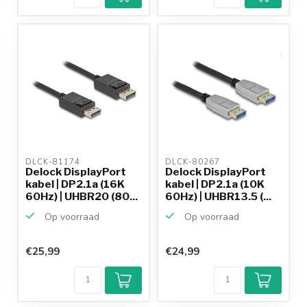
betalen mogelijk
10+
jaar
productkennis
DLCK-81174 
DLCK-80267 
Delock DisplayPort
Delock DisplayPort
kabel | DP2.1a (16K
kabel | DP2.1a (10K
60Hz) | UHBR20 (80...
60Hz) | UHBR13.5 (...
Op voorraad
Op voorraad
€25,99
€24,99