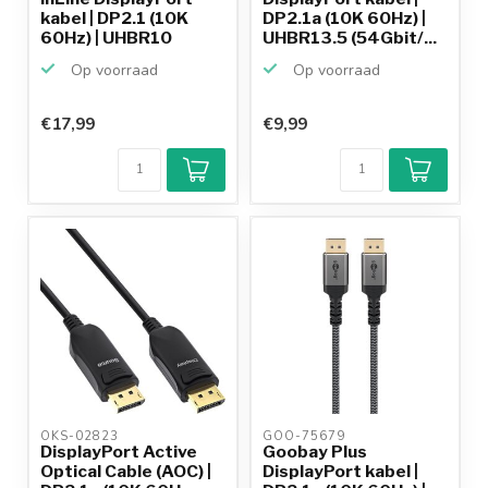
kabel | DP2.1 (10K
DP2.1a (10K 60Hz) |
60Hz) | UHBR10
UHBR13.5 (54Gbit/...
(40G...
Op voorraad
Op voorraad
€17,99
€9,99
OKS-02823 
GOO-75679 
DisplayPort Active
Goobay Plus
Optical Cable (AOC) |
DisplayPort kabel |