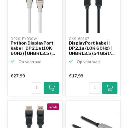
DP20-PY030W 
OKS-60807 
Python DisplayPort
DisplayPort kabel |
kabel | DP2.1a (10K
DP2.1a (10K 60Hz) |
60Hz) | UHBR13.5 (...
UHBR13.5 (54Gbit/...
Op voorraad
Op voorraad
€27,99
€17,99
SALE