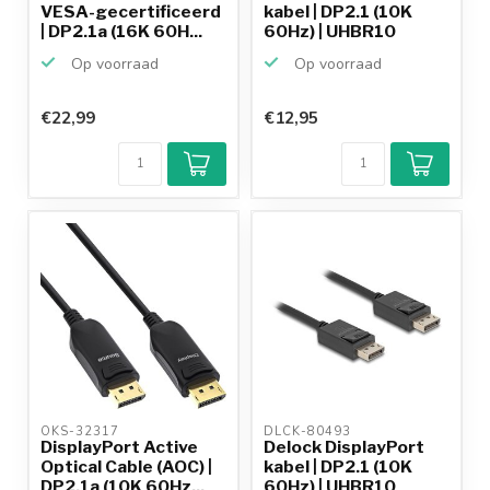
VESA-gecertificeerd
kabel | DP2.1 (10K
| DP2.1a (16K 60H...
60Hz) | UHBR10
(40Gb...
Op voorraad
Op voorraad
€22,99
€12,95
OKS-32317 
DLCK-80493 
DisplayPort Active
Delock DisplayPort
Optical Cable (AOC) |
kabel | DP2.1 (10K
DP2.1a (10K 60Hz...
60Hz) | UHBR10