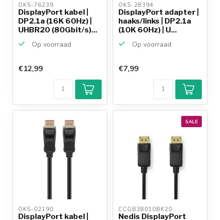
OKS-76239 
OKS-28394 
DisplayPort kabel |
DisplayPort adapter |
DP2.1a (16K 60Hz) |
haaks/links | DP2.1a
UHBR20 (80Gbit/s)...
(10K 60Hz) | U...
Op voorraad
Op voorraad
€12,99
€7,99
Klantenbeoordeling
9,2/10
Achteraf
betalen mogelijk
10+
jaar
productkennis
SALE
OKS-02190 
CCGB38010BK20 
DisplayPort kabel |
Nedis DisplayPort