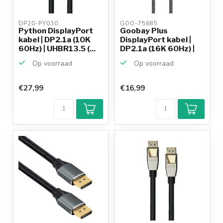
DP20-PY030 
GOO-75685 
Python DisplayPort
Goobay Plus
kabel | DP2.1a (10K
DisplayPort kabel |
60Hz) | UHBR13.5 (...
DP2.1a (16K 60Hz) |
UHBR2...
Op voorraad
Op voorraad
€27,99
€16,99