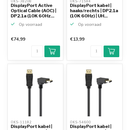
OKS-38208 
OKS-71584 
DisplayPort Active
DisplayPort kabel |
Optical Cable (AOC) |
haaks/rechts | DP2.1a
DP2.1a (10K 60Hz...
(10K 60Hz) | UH...
Op voorraad
Op voorraad
€74,99
€13,99
OKS-11182 
OKS-54600 
DisplayPort kabel |
DisplayPort kabel |