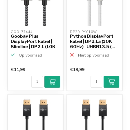
GOO-77444 
DP20-PY010W 
Goobay Plus
Python DisplayPort
DisplayPort kabel |
kabel | DP2.1a (10K
Slimline | DP2.1 (10K
60Hz) | UHBR13.5 (...
60H...
Op voorraad
Niet op voorraad
€11,99
€19,99