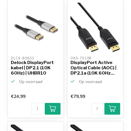
DLCK-80633 
OKS-75108 
Delock DisplayPort
DisplayPort Active
kabel | DP2.1 (10K
Optical Cable (AOC) |
60Hz) | UHBR10
DP2.1a (10K 60Hz...
(40G...
Op voorraad
Op voorraad
€24,99
€79,99
Klantenbeoordeling
9,2/10
Achteraf
betalen mogelijk
10+
jaar
productkennis