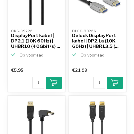
OKS-39226 
DLCK-80266 
DisplayPort kabel |
Delock DisplayPort
DP2.1 (10K 60Hz) |
kabel | DP2.1a (10K
UHBR10 (40Gbit/s) ...
60Hz) | UHBR13.5 (...
Op voorraad
Op voorraad
€5,95
€21,99