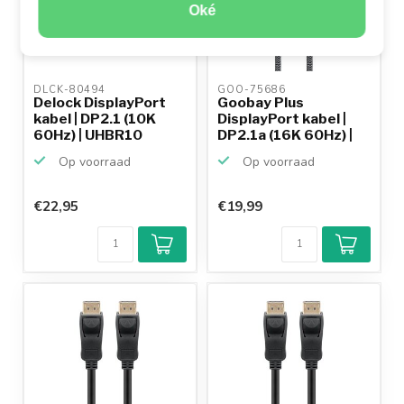
Oké
DLCK-80494 
GOO-75686 
Delock DisplayPort
Goobay Plus
kabel | DP2.1 (10K
DisplayPort kabel |
60Hz) | UHBR10
DP2.1a (16K 60Hz) |
(40G...
UHBR2...
Op voorraad
Op voorraad
€22,95
€19,99