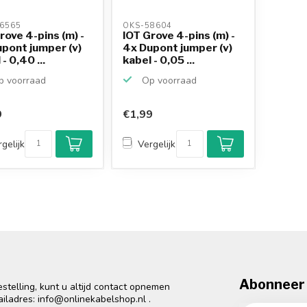
6565 
OKS-58604 
rove 4-pins (m) -
IOT Grove 4-pins (m) -
pont jumper (v)
4x Dupont jumper (v)
- 0,40 ...
kabel - 0,05 ...
 voorraad
Op voorraad
9
€1,99
gelijk
Vergelijk
Abonneer 
telling, kunt u altijd contact opnemen
ailadres:
info@onlinekabelshop.nl
.