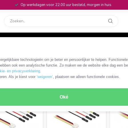
Op werkdagen voor 22.00 uur besteld, morgen in huis
rvice
32
Kabels
/
IOT Grove
rgelijkbare technologieën om je beter en persoonlijker te helpen. Functionel
ebben ook een analytische functie. Zo maken we de website elke dag een bee
kie- en privacyverklaring
.
RODUCTEN
eren. Als je kiest voor
‘weigeren’
, plaatsen we alleen functionele cookies.
Oké