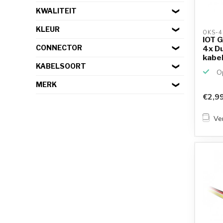
KWALITEIT
KLEUR
OKS-4
IOT G
CONNECTOR
4x Du
kabel 
KABELSOORT
Op
MERK
€2,9
Ver