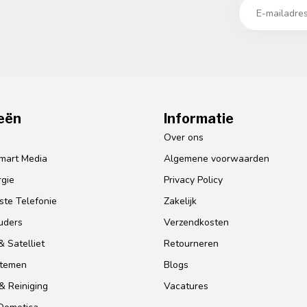
eën
Informatie
o
Over ons
mart Media
Algemene voorwaarden
gie
Privacy Policy
te Telefonie
Zakelijk
uders
Verzendkosten
 Satelliet
Retourneren
stemen
Blogs
& Reiniging
Vacatures