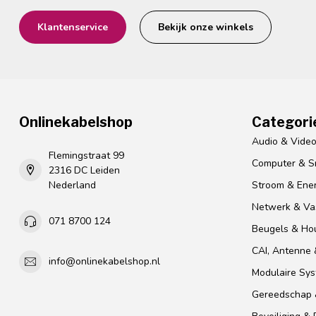
Klantenservice
Bekijk onze winkels
Onlinekabelshop
Categori
Audio & Vide
Flemingstraat 99
Computer & S
2316 DC Leiden
Nederland
Stroom & Ener
Netwerk & Vas
071 8700 124
Beugels & Ho
CAI, Antenne &
info@onlinekabelshop.nl
Modulaire Sy
Gereedschap 