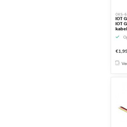
OKS-6
IOT G
IOT G
kabel 
Op
€1,9
Ver