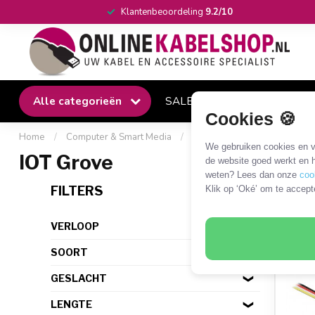
Klantenbeoordeling
9.2/10
Alle categorieën
SALE
Winkel
Klantense
Cookies 🍪
Home
/
Computer & Smart Media
/
Single-board computers
/
We gebruiken cookies en ve
IOT Grove
de website goed werkt en h
weten? Lees dan onze
coo
10 P
FILTERS
Klik op ‘Oké’ om te accept
VERLOOP
SOORT
GESLACHT
LENGTE