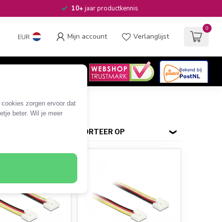
10+
jaar productkennis
0
Mijn account
Verlanglijst
EUR
4.6
/5
06
beoordelingen
e cookies zorgen ervoor dat
tje beter. Wil je meer
SORTEER OP