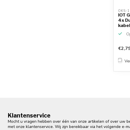
OKS-1
IOT G
4x Du
kabel 
Op
€2,7
Ver
Klantenservice
Mocht u vragen hebben over één van onze artikelen of over uw bes
met onze klantenservice. Wij zijn bereikbaar via het volgende e-m