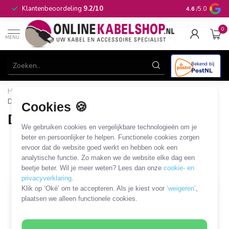
Op werkdagen 
Klantenbeoordeling
9.2/10
4.6
/5.0
in huis
0
MENU
Home
/
Stroom & Energie
/
Besparen en schakelen
/
Draadloze schakelset
Cookies 🍪
Draadloze schakelset
We gebruiken cookies en vergelijkbare technologieën om je
5 PRODUCTEN
beter en persoonlijker te helpen. Functionele cookies zorgen
ervoor dat de website goed werkt en hebben ook een
analytische functie. Zo maken we de website elke dag een
Filters
SORTEER OP
beetje beter. Wil je meer weten? Lees dan onze
cookie- en
privacyverklaring
.
Klik op ‘Oké’ om te accepteren. Als je kiest voor
‘weigeren’
,
plaatsen we alleen functionele cookies.