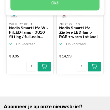
Oké
WIFILRC10GU10 
ZBLC10GU10 
Nedis SmartLife Wi-
Nedis SmartLife
Fi LED-lamp - GU10
Zigbee LED-lamp |
fitting / full-colo...
RGB + warm tot koel
wit...
Op voorraad
Op voorraad
€8,95
€14,99
Abonneer je op onze nieuwsbrief!