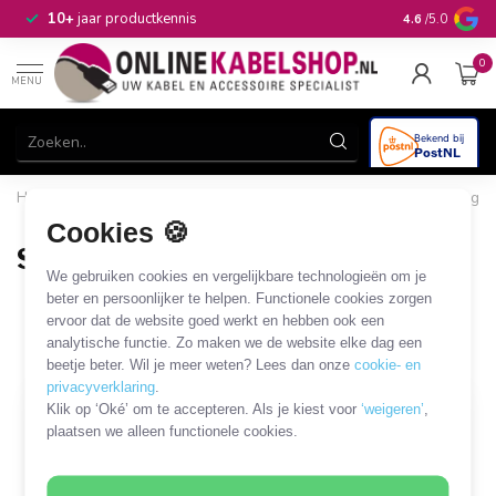
n
10+
jaar productkennis
4.6
/5.0
0
MENU
Home
/
Verlichting
/
Lichtbronnen
/
Lampen met GU10-fitting
/
Slimme LED-lamp
Cookies 🍪
Slimme LED-lamp
We gebruiken cookies en vergelijkbare technologieën om je
2 PRODUCTEN
beter en persoonlijker te helpen. Functionele cookies zorgen
ervoor dat de website goed werkt en hebben ook een
analytische functie. Zo maken we de website elke dag een
Filters
SORTEER OP
beetje beter. Wil je meer weten? Lees dan onze
cookie- en
privacyverklaring
.
Klik op ‘Oké’ om te accepteren. Als je kiest voor
‘weigeren’
,
SALE
plaatsen we alleen functionele cookies.