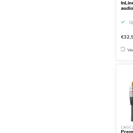
InLin
audio
Op
€32,
Ver
CAGC2
Prem