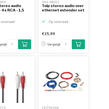
959 
OKS-58011 
tereo audio
Tulp stereo audio over
- 4x RCA - 1,5
ethernet extender set
r
voorraad
Op voorraad
€15,99
elijk
Vergelijk
773 
CKIT910VA 