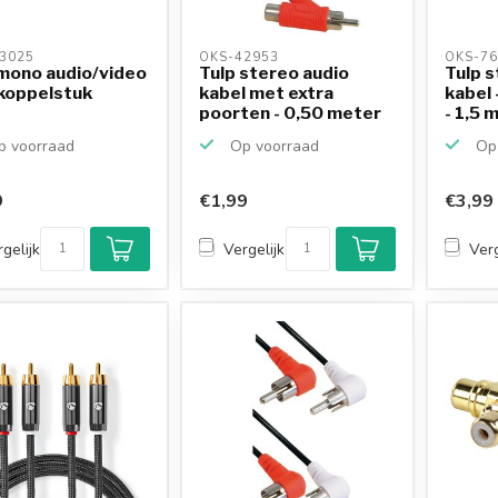
3025 
OKS-42953 
OKS-76
mono audio/video
Tulp stereo audio
Tulp s
 koppelstuk
kabel met extra
kabel 
poorten - 0,50 meter
- 1,5 
 voorraad
Op voorraad
Op 
9
€1,99
€3,99
gelijk
Vergelijk
Verg