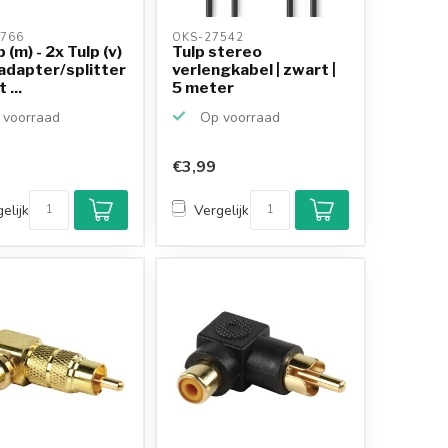
766 
OKS-27542 
 (m) - 2x Tulp (v)
Tulp stereo
adapter/splitter
verlengkabel | zwart |
 ...
5 meter
voorraad
Op voorraad
€3,99
Klantenbeoordeling
9,2/10
elijk
Vergelijk
Achteraf betalen
mogelijk
10+
jaar
productkennis