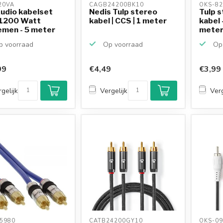
20VA 
CAGB24200BK10 
OKS-82
udio kabelset
Nedis Tulp stereo
Tulp s
 1200 Watt
kabel | CCS | 1 meter
kabel 
emen - 5 meter
mete
 voorraad
Op voorraad
Op 
99
€4,49
€3,99
gelijk
Vergelijk
Verg
5980 
CATB24200GY10 
OKS-09