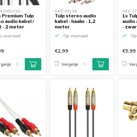
4200GY20 
OKS-00136 
OKS-77
s Premium Tulp
Tulp stereo audio
1x Tulp
o audio kabel /
kabel - haaks - 1,2
audio 
 - 2 meter
meter
- zwart
 voorraad
Op voorraad
Op 
99
€2,99
€5,99
gelijk
Vergelijk
Verg