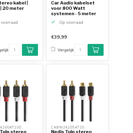
tereo kabel |
Car Audio kabelset
 | 20 meter
voor 800 Watt
systemen - 5 meter
voorraad
Op voorraad
€39,99
Klantenbeoordeling
9,2/10
elijk
Vergelijk
Achteraf betalen
mogelijk
10+
jaar
productkennis
4200AT100 
CABW24205AT20 
 Tulp stereo
Nedis Tulp stereo