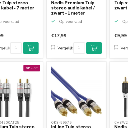
e Tulp stereo
Nedis Premium Tulp
Tulp s
 kabel - 7 meter
stereo audio kabel /
zwart
zwart - 1 meter
 voorraad
Op voorraad
Op 
99
€17,99
€9,99
gelijk
Vergelijk
Verg
OP = OP
4200AT25 
OKS-99579 
CABW2
ium Tulp stereo
InLine Tulp stereo
Nedis