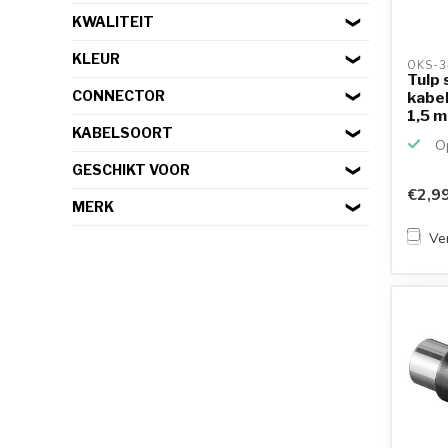
KWALITEIT
KLEUR
OKS-3
Tulp 
CONNECTOR
kabel
1,5 
KABELSOORT
Op
GESCHIKT VOOR
€2,9
MERK
Ver