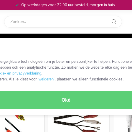
Op werkdagen voor 22.00 uur besteld, morgen in huis
rvice
32
Tulp stereo
rgelijkbare technologieën om je beter en persoonlijker te helpen. Functionel
ebben ook een analytische functie. Zo maken we de website elke dag een bee
kie- en privacyverklaring
.
PRODUCTEN
eren. Als je kiest voor
‘weigeren’
, plaatsen we alleen functionele cookies.
MEEST VERKOCHT
Oké