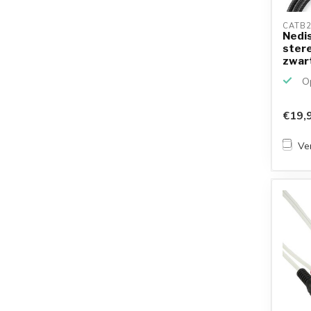
CATB2
Nedi
stere
zwart
Op
€19,
Ver