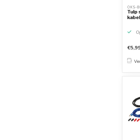
OKS-8
Tulp 
kabel
Op
€5,9
Ver