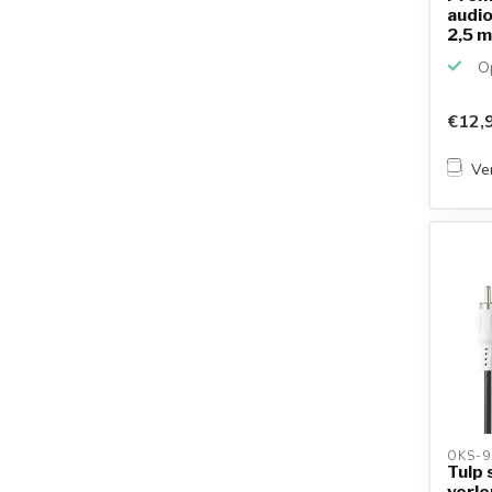
audio
2,5 
Op
€12,
Ver
OKS-9
Tulp 
verle