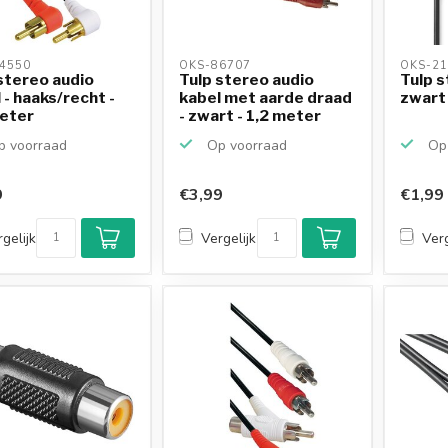
4550 
OKS-86707 
OKS-21
stereo audio
Tulp stereo audio
Tulp s
 - haaks/recht -
kabel met aarde draad
zwart 
meter
- zwart - 1,2 meter
 voorraad
Op voorraad
Op 
9
€3,99
€1,99
gelijk
Vergelijk
Verg