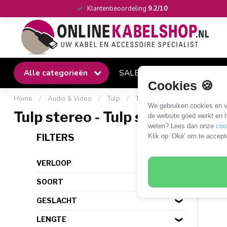
Klantenbeoordeling
9.2/10
Alle categorieën
SALE
Winkel
Klantense
Cookies 🍪
Home
/
Audio & Video
/
Tulp
/
Tulp - Tulp
/
Tulp stereo - 
We gebruiken cookies en ve
Tulp stereo - Tulp stereo
de website goed werkt en h
weten? Lees dan onze
coo
106 
FILTERS
Klik op ‘Oké’ om te accept
VERLOOP
SOORT
GESLACHT
LENGTE