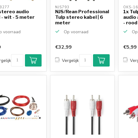
8277 
NJS793 
OKS-16
stereo audio
NJS/Rean Professional
1x Tulp
 - wit - 5 meter
Tulp stereo kabel | 6
audio 
meter
- rood 
 voorraad
Op voorraad
Op 
9
€32,99
€5,99
gelijk
Vergelijk
Verg