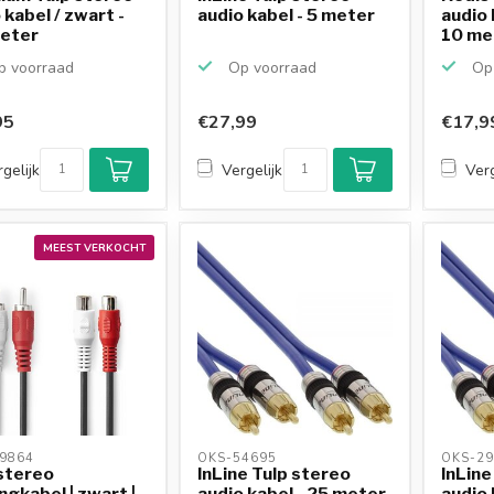
 kabel / zwart -
audio kabel - 5 meter
audio 
meter
10 me
 voorraad
Op voorraad
Op 
95
€27,99
€17,9
gelijk
Vergelijk
Verg
MEEST VERKOCHT
9864 
OKS-54695 
OKS-29
stereo
InLine Tulp stereo
InLine
ngkabel | zwart |
audio kabel - 25 meter
audio 