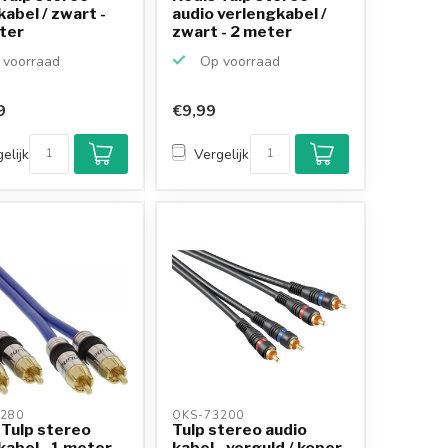
kabel / zwart -
audio verlengkabel /
ter
zwart - 2 meter
voorraad
Op voorraad
9
€9,99
elijk
Vergelijk
280 
OKS-73200 
 Tulp stereo
Tulp stereo audio
kabel - 1 meter
kabel - verguld / koper