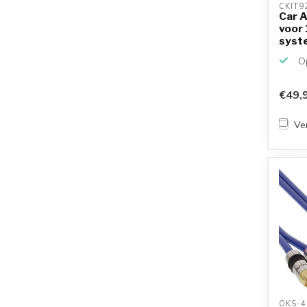
CKIT9
Car A
voor
syst
Op
€49,
Ver
OKS-4