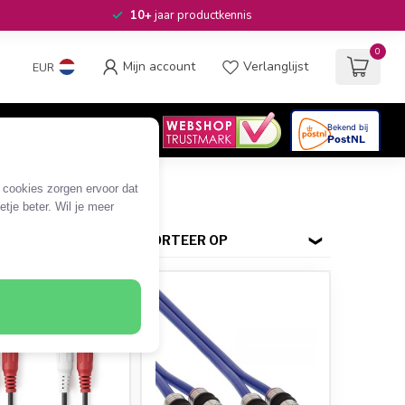
10+
jaar productkennis
0
Mijn account
Verlanglijst
EUR
4.6
/5
06
beoordelingen
e cookies zorgen ervoor dat
tje beter. Wil je meer
SORTEER OP