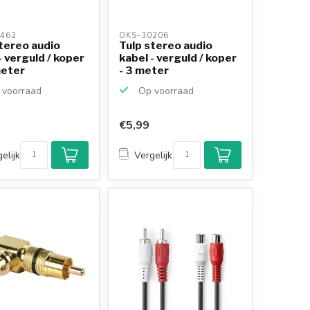
462 
OKS-30206 
tereo audio
Tulp stereo audio
- verguld / koper
kabel - verguld / koper
meter
- 3 meter
voorraad
Op voorraad
€5,99
elijk
Vergelijk