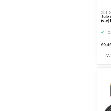
OKS-0
Tulp 
(v-v)
Op
€0,4
Ver