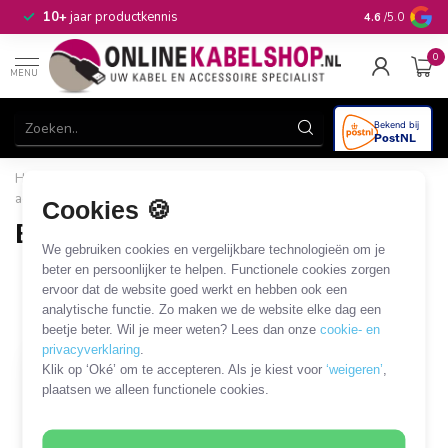
n
10+
jaar productkennis
4.6
/5.0
0
MENU
Home
/
Computer & Smart Media
/
Bescherming en
accessoires
/
Smartphone
/
Basic Back Cover
Cookies 🍪
Basic Back Cover
We gebruiken cookies en vergelijkbare technologieën om je
1 PRODUCT
beter en persoonlijker te helpen. Functionele cookies zorgen
ervoor dat de website goed werkt en hebben ook een
analytische functie. Zo maken we de website elke dag een
Filters
SORTEER OP
beetje beter. Wil je meer weten? Lees dan onze
cookie- en
privacyverklaring
.
Klik op ‘Oké’ om te accepteren. Als je kiest voor
‘weigeren’
,
OP = OP
plaatsen we alleen functionele cookies.