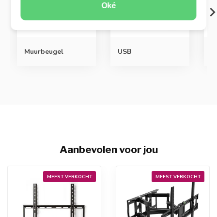
Oké
H
Muurbeugel
USB
a
Aanbevolen voor jou
MEEST VERKOCHT
MEEST VERKOCHT