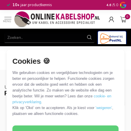
n
10+
jaar productkennis
4.6
/5.0
0
MENU
Cookies 🍪
We gebruiken cookies en vergelijkbare technologieën om je
beter en persoonlijker te helpen. Functionele cookies zorgen
ervoor dat de website goed werkt en hebben ook een
Uitgelicht
analytische functie. Zo maken we de website elke dag een
Populaire categorieën
beetje beter. Wil je meer weten? Lees dan onze
cookie- en
privacyverklaring
.
Klik op ‘Oké’ om te accepteren. Als je kiest voor
‘weigeren’
,
plaatsen we alleen functionele cookies.