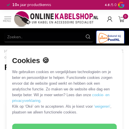
n
10+
jaar productkennis
4.6
/5.0
0
MENU
Home
/
CAI, Antenne & Satelliet
/
Kabels en adapters
/
FME
coaxkabels en adapters
/
FME - TNC kabels en adapters
Cookies 🍪
FME - TNC kabels en adapters
We gebruiken cookies en vergelijkbare technologieën om je
1 PRODUCT
beter en persoonlijker te helpen. Functionele cookies zorgen
ervoor dat de website goed werkt en hebben ook een
analytische functie. Zo maken we de website elke dag een
Filters
SORTEER OP
beetje beter. Wil je meer weten? Lees dan onze
cookie- en
privacyverklaring
.
Klik op ‘Oké’ om te accepteren. Als je kiest voor
‘weigeren’
,
plaatsen we alleen functionele cookies.