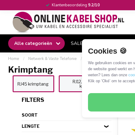
Klantenbeoordeling
9.2/10
Alle categorieën
SALE
Winkel
Klantense
Cookies 🍪
Home
/
Netwerk & Vaste Telefonie
/
Gereedschap
/
Krimpta
We gebruiken cookies en ve
Krimptang
de website goed werkt en h
weten? Lees dan onze
coo
Klik op ‘Oké’ om te accept
RJ12, RJ11 en RJ10
RJ45 krimptang
krimptang
16 P
FILTERS
SOORT
LENGTE