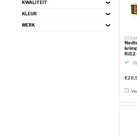
KWALITEIT
KLEUR
MERK
CCGG8
Nedis
krimp
RJ12 
Op
€20,
Ver