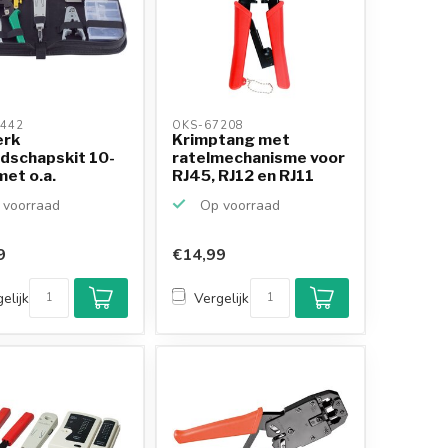
442 
OKS-67208 
erk
Krimptang met
dschapskit 10-
ratelmechanisme voor
met o.a.
RJ45, RJ12 en RJ11
ang, stri...
con...
voorraad
Op voorraad
9
€14,99
elijk
Vergelijk