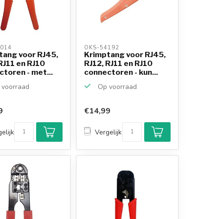
014 
OKS-54192 
tang voor RJ45,
Krimptang voor RJ45,
RJ11 en RJ10
RJ12, RJ11 en RJ10
toren - met...
connectoren - kun...
voorraad
Op voorraad
9
€14,99
Klantenbeoordeling
9,2/10
elijk
Vergelijk
Achteraf betalen
mogelijk
10+
jaar
productkennis