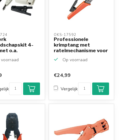
724 
OKS-17592 
erk
Professionele
dschapskit 4-
krimptang met
met o.a.
ratelmechanisme voor
ang, strip...
RJ45, RJ...
voorraad
Op voorraad
9
€24,99
elijk
Vergelijk