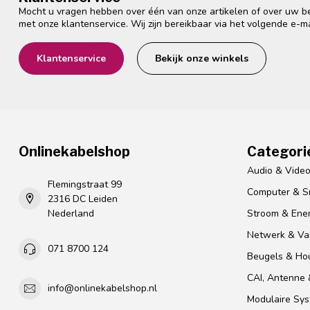
Mocht u vragen hebben over één van onze artikelen of over uw bes
met onze klantenservice. Wij zijn bereikbaar via het volgende e-m
Klantenservice
Bekijk onze winkels
Onlinekabelshop
Categori
Audio & Vide
Flemingstraat 99
Computer & S
2316 DC Leiden
Nederland
Stroom & Ener
Netwerk & Vas
071 8700 124
Beugels & Ho
CAI, Antenne &
info@onlinekabelshop.nl
Modulaire Sy