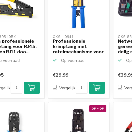
9510BK 
OKS-10941 
OKS-83
 professionele
Professionele
Netw
tang voor RJ45,
krimptang met
geree
en RJ11 doo...
ratelmechanisme voor
delig 
RJ11, RJ...
krimpt
 voorraad
Op voorraad
Op 
95
€29,99
€39,9
gelijk
Vergelijk
Verg
OP = OP