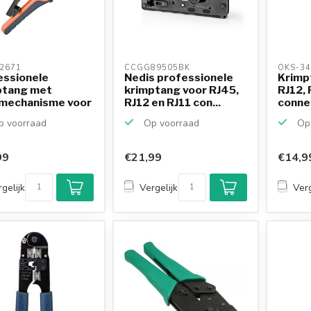
2671 
CCGG89505BK 
OKS-34
essionele
Nedis professionele
Krimp
ptang met
krimptang voor RJ45,
RJ12, 
lmechanisme voor
RJ12 en RJ11 con...
connec
RJ...
 voorraad
Op voorraad
Op 
99
€21,99
€14,9
gelijk
Vergelijk
Verg