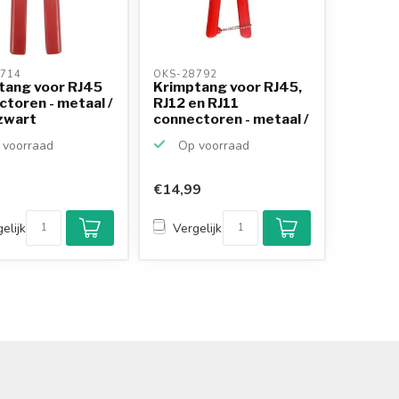
714 
OKS-28792 
tang voor RJ45
Krimptang voor RJ45,
toren - metaal /
RJ12 en RJ11
zwart
connectoren - metaal /
...
voorraad
Op voorraad
€14,99
elijk
Vergelijk