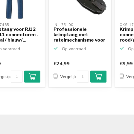
7465 
INL-75100 
OKS-17
ptang voor RJ12
Professionele
Krimp
11 connectoren -
krimptang met
connec
l / blauw/...
ratelmechanisme voor
rood/
Hirose T...
 voorraad
Op voorraad
Op 
9
€24,99
€9,99
gelijk
Vergelijk
Verg