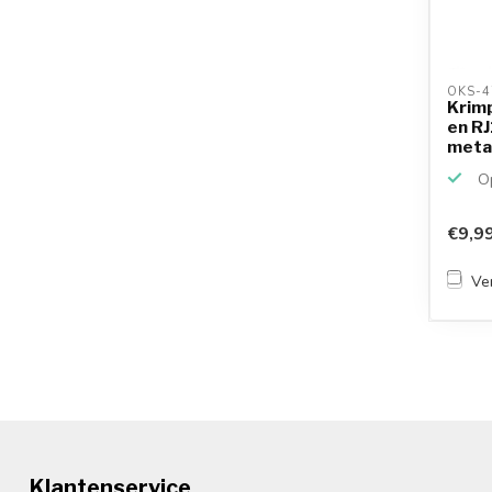
OKS-4
Krim
en RJ
metaa
Op
€9,9
Ver
Klantenservice