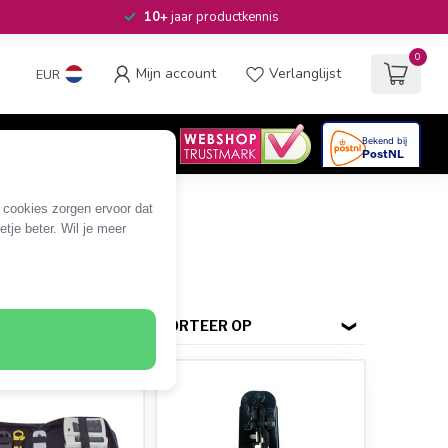
10+
jaar productkennis
0
Mijn account
Verlanglijst
EUR
4.6
/5
06
beoordelingen
e cookies zorgen ervoor dat
tje beter. Wil je meer
SORTEER OP