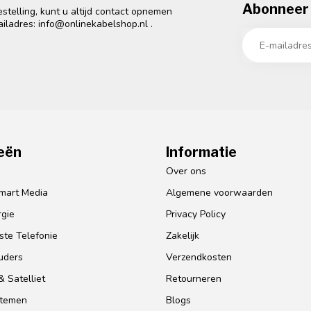
Abonneer 
telling, kunt u altijd contact opnemen
ailadres:
info@onlinekabelshop.nl
.
eën
Informatie
o
Over ons
mart Media
Algemene voorwaarden
gie
Privacy Policy
te Telefonie
Zakelijk
uders
Verzendkosten
 Satelliet
Retourneren
stemen
Blogs