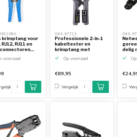
9510BU 
OKS-67713 
OKS-97
 krimptang voor
Professionele 2-in-1
Netw
 RJ12, RJ11 en
kabeltester en
geree
connectoren...
krimptang met
delig 
ratelme...
krimpt
 voorraad
Op voorraad
Op 
99
€89,95
€24,9
gelijk
Vergelijk
Verg