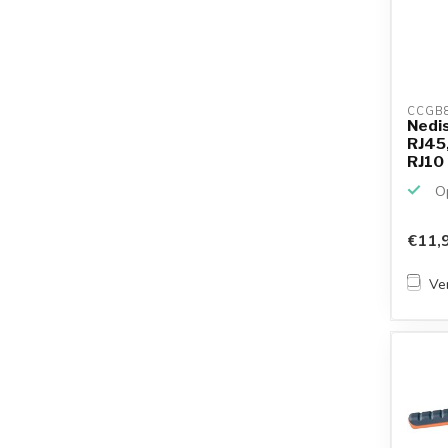
CCGB8
Nedis
RJ45,
RJ10 
Op
€11,
Ver