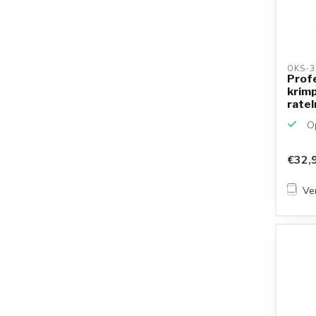
OKS-3
Prof
krim
rate
RJ45, 
Op
€32,
Ver