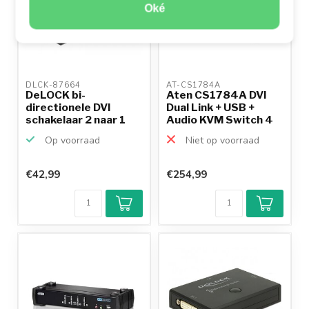
Oké
DLCK-87664 
AT-CS1784A 
DeLOCK bi-
Aten CS1784A DVI
directionele DVI
Dual Link + USB +
schakelaar 2 naar 1
Audio KVM Switch 4
naar 1
Op voorraad
Niet op voorraad
€42,99
€254,99