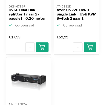
OKS-67867 
AT-CS22D 
DVI-D Dual Link
Aten CS22D DVI-D
splitter 1 naar 2 /
Single Link + USB KVM
passief - 0,20 meter
Switch 2 naar 1
Op voorraad
Op voorraad
€17,99
€59,99
AT-CS1782A 