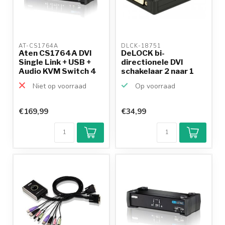
AT-CS1764A 
DLCK-18751 
Aten CS1764A DVI
DeLOCK bi-
Single Link + USB +
directionele DVI
Audio KVM Switch 4
schakelaar 2 naar 1
n...
(4K 30Hz)
Niet op voorraad
Op voorraad
€169,99
€34,99