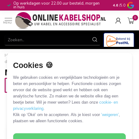
Op werkdagen voor 22.00 uur besteld, morgen
10+
jaar produ
4.6
/5.0
in huis
0
MENU
Home
/
Netwerk & Vaste Telefonie
/
USB netwerkadapters en
dongles
/
Micro USB LAN adapters
Cookies 🍪
Micro USB LAN adapters
We gebruiken cookies en vergelijkbare technologieën om je
USB2.0 - Micro USB - RJ45
beter en persoonlijker te helpen. Functionele cookies zorgen
LAN
ervoor dat de website goed werkt en hebben ook een
analytische functie. Zo maken we de website elke dag een
1 PRODUCT
beetje beter. Wil je meer weten? Lees dan onze
cookie- en
privacyverklaring
.
Filters
SORTEER OP
Klik op ‘Oké’ om te accepteren. Als je kiest voor
‘weigeren’
,
plaatsen we alleen functionele cookies.