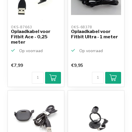
OKS-87663 
OKS-68378 
Oplaadkabel voor
Oplaadkabel voor
Fitbit Ace - 0,25
Fitbit Ultra - 1 meter
meter
Op voorraad
Op voorraad
€7,99
€9,95
Klantenbeoordeling
9,2/10
Achteraf
betalen mogelijk
10+
jaar
productkennis