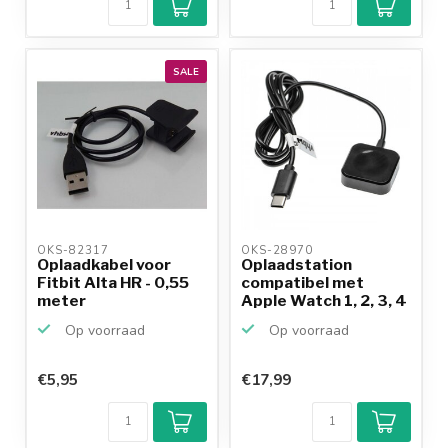
Achteraf
betalen mogelijk
10+
jaar
productkennis
SALE
OKS-82317 
OKS-28970 
Oplaadkabel voor
Oplaadstation
Fitbit Alta HR - 0,55
compatibel met
meter
Apple Watch 1, 2, 3, 4
en 5 ...
Op voorraad
Op voorraad
€5,95
€17,99