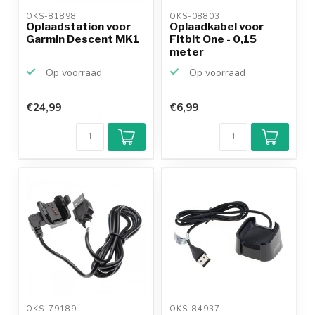
OKS-81898 
OKS-08803 
Oplaadstation voor
Oplaadkabel voor
Garmin Descent MK1
Fitbit One - 0,15
meter
Op voorraad
Op voorraad
€24,99
€6,99
Klantenbeoordeling
9,2/10
Achteraf
betalen mogelijk
10+
jaar
productkennis
OKS-79189 
OKS-84937 