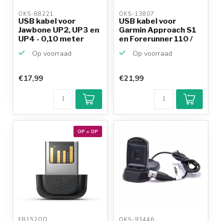
OKS-88221 
OKS-13807 
USB kabel voor
USB kabel voor
Jawbone UP2, UP3 en
Garmin Approach S1
UP4 - 0,10 meter
en Forerunner 110 /
210
Op voorraad
Op voorraad
€17,99
€21,99
OP = OP
FB152OD 
OKS-93446 