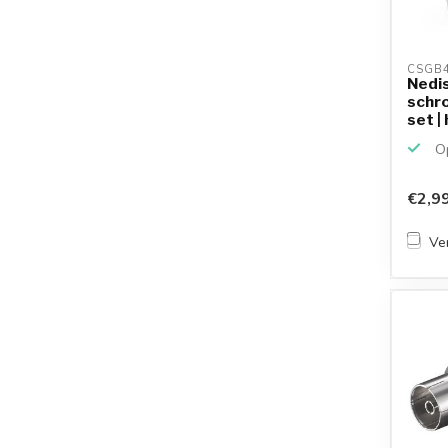
CSGB
Nedis
schr
set | 
Op
€2,9
Ver