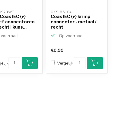
0923WT 
OKS-86104 
Coax IEC (v)
Coax IEC (v) krimp
ef connectoren
connector - metaal /
echt | kuns...
recht
voorraad
Op voorraad
€0,99
elijk
Vergelijk