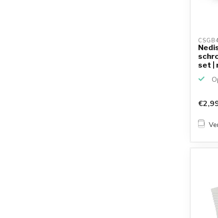
CSGB4
Nedis
schr
set |
Op
€2,9
Ver