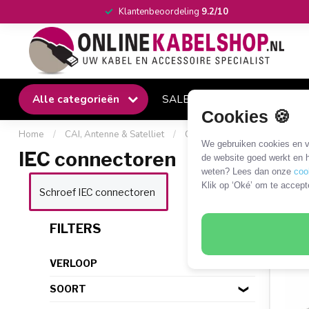
Klantenbeoordeling
9.2/10
Alle categorieën
SALE
Winkel
Klantense
Cookies 🍪
Home
/
CAI, Antenne & Satelliet
/
Connectoren
/
IEC connect
We gebruiken cookies en ve
IEC connectoren
de website goed werkt en h
weten? Lees dan onze
coo
Klik op ‘Oké’ om te accept
Compressie IEC
Schroef IEC connectoren
connectoren
30 P
FILTERS
VERLOOP
SOORT