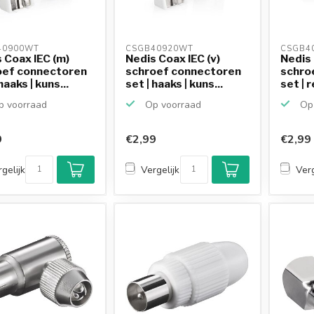
40900WT 
CSGB40920WT 
CSGB4
 Coax IEC (m)
Nedis Coax IEC (v)
Nedis 
oef connectoren
schroef connectoren
schro
haaks | kuns...
set | haaks | kuns...
set | r
 voorraad
Op voorraad
Op 
9
€2,99
€2,99
gelijk
Vergelijk
Verg