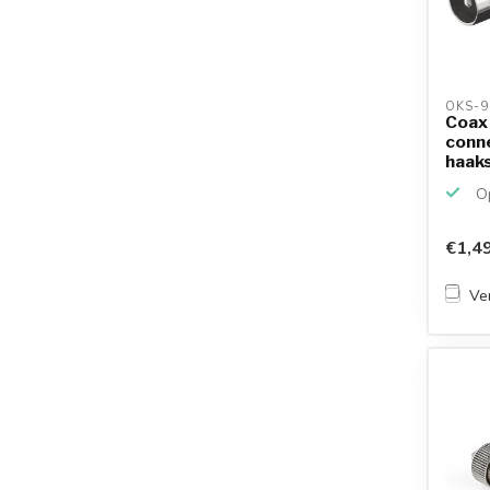
OKS-9
Coax 
conne
haak
Op
€1,4
Ver