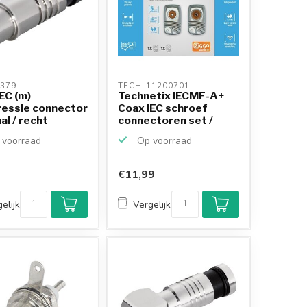
379 
TECH-11200701 
EC (m)
Technetix IECMF-A+
essie connector
Coax IEC schroef
al / recht
connectoren set /
haaks
voorraad
Op voorraad
€11,99
elijk
Vergelijk