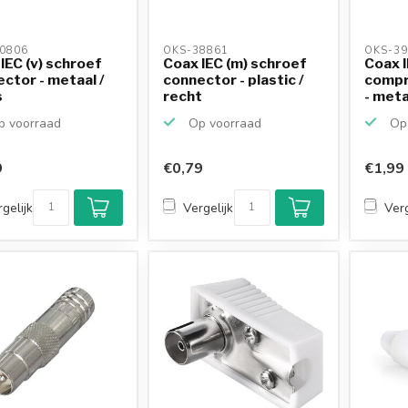
0806 
OKS-38861 
OKS-39
IEC (v) schroef
Coax IEC (m) schroef
Coax I
ctor - metaal /
connector - plastic /
compr
s
recht
- meta
 voorraad
Op voorraad
Op 
9
€0,79
€1,99
gelijk
Vergelijk
Verg