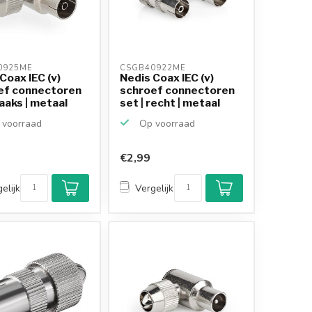
0925ME 
CSGB40922ME 
Coax IEC (v)
Nedis Coax IEC (v)
ef connectoren
schroef connectoren
haaks | metaal
set | recht | metaal
voorraad
Op voorraad
€2,99
Klantenbeoordeling
9,2/10
elijk
Vergelijk
Achteraf betalen
mogelijk
10+
jaar
productkennis