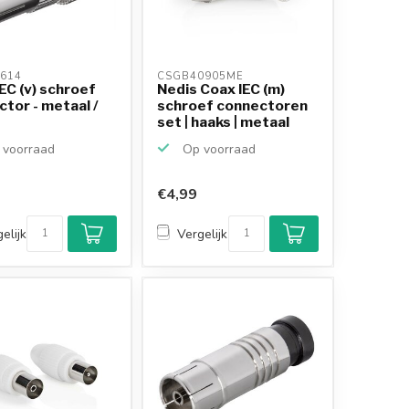
614 
CSGB40905ME 
EC (v) schroef
Nedis Coax IEC (m)
tor - metaal /
schroef connectoren
set | haaks | metaal
voorraad
Op voorraad
€4,99
elijk
Vergelijk