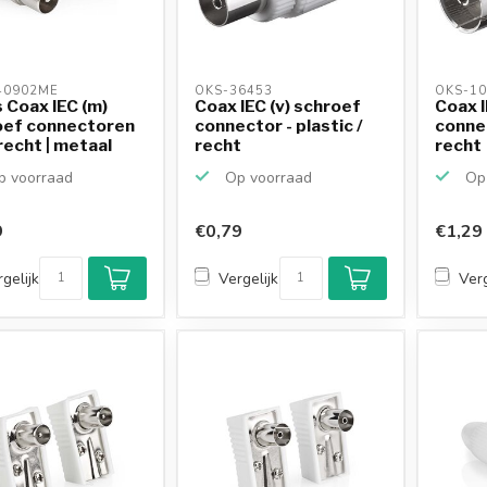
0902ME 
OKS-36453 
OKS-10
 Coax IEC (m)
Coax IEC (v) schroef
Coax I
oef connectoren
connector - plastic /
connec
 recht | metaal
recht
recht
 voorraad
Op voorraad
Op 
9
€0,79
€1,29
gelijk
Vergelijk
Verg