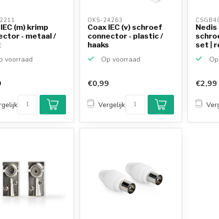
2211 
OKS-24263 
CSGB4
IEC (m) krimp
Coax IEC (v) schroef
Nedis 
ctor - metaal /
connector - plastic /
schro
t
haaks
set | r
 voorraad
Op voorraad
Op 
9
€0,99
€2,99
gelijk
Vergelijk
Verg