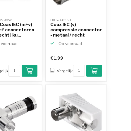
0999WT 
OKS-46553 
Coax IEC (m+v)
Coax IEC (v)
ef connectoren
compressie connector
echt | ku...
- metaal / recht
voorraad
Op voorraad
€1,99
elijk
Vergelijk