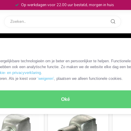
Op werkdagen voor 22.00 uur besteld, morgen in huis
rvice
32
oren
rgelijkbare technologieën om je beter en persoonlijker te helpen. Functionel
ebben ook een analytische functie. Zo maken we de website elke dag een bee
kie- en privacyverklaring
.
eren. Als je kiest voor
‘weigeren’
, plaatsen we alleen functionele cookies.
Soldeerbare IEC
Krimp IEC connectoren
connectoren
RODUCTEN
Oké