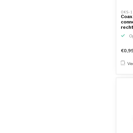
OKS-1
Coax 
conne
rech
Op
€0,9
Ver