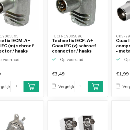
19005895 
TECH-19005896 
OKS-29
netix IECM-A+
Technetix IECF-A+
Coax I
IEC (m) schroef
Coax IEC (v) schroef
compr
ctor / haaks
connector / haaks
- meta
 voorraad
Op voorraad
Op 
9
€3,49
€1,99
gelijk
Vergelijk
Verg