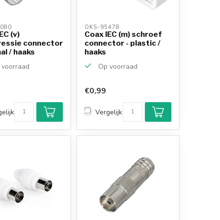
080 
OKS-95478 
EC (v)
Coax IEC (m) schroef
essie connector
connector - plastic /
al / haaks
haaks
voorraad
Op voorraad
€0,99
Klantenbeoordeling
9,2/10
elijk
Vergelijk
Achteraf betalen
mogelijk
10+
jaar
productkennis