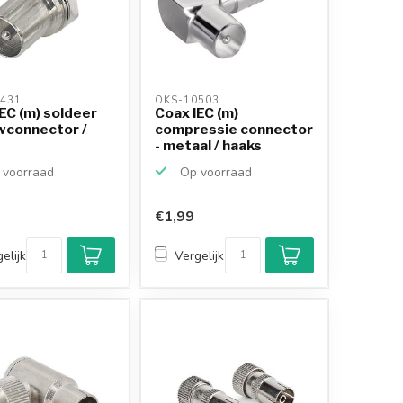
431 
OKS-10503 
EC (m) soldeer
Coax IEC (m)
wconnector /
compressie connector
- metaal / haaks
voorraad
Op voorraad
€1,99
elijk
Vergelijk