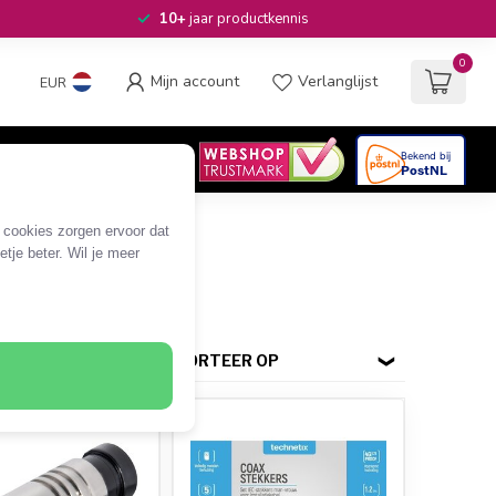
10+
jaar productkennis
0
Mijn account
Verlanglijst
EUR
4.6
/5
06
beoordelingen
e cookies zorgen ervoor dat
tje beter. Wil je meer
SORTEER OP