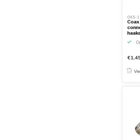
OKS-1
Coax 
conne
haak
Op
€1,4
Ver