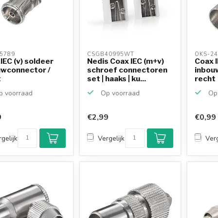
5789 
CSGB40995WT 
OKS-24
IEC (v) soldeer
Nedis Coax IEC (m+v)
Coax I
uwconnector /
schroef connectoren
inbou
t
set | haaks | ku...
recht
 voorraad
Op voorraad
Op 
9
€2,99
€0,99
gelijk
Vergelijk
Verg