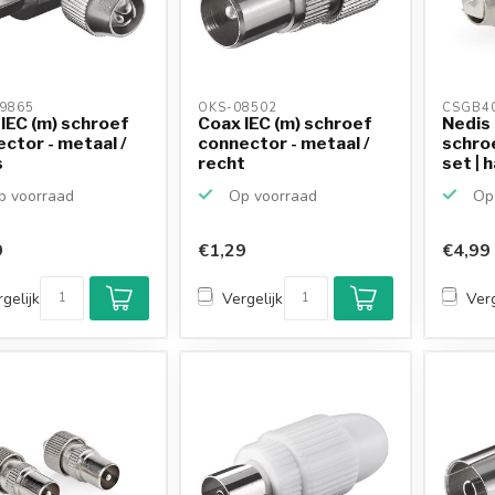
9865 
OKS-08502 
CSGB4
IEC (m) schroef
Coax IEC (m) schroef
Nedis 
ctor - metaal /
connector - metaal /
schro
s
recht
set | 
 voorraad
Op voorraad
Op 
9
€1,29
€4,99
gelijk
Vergelijk
Verg