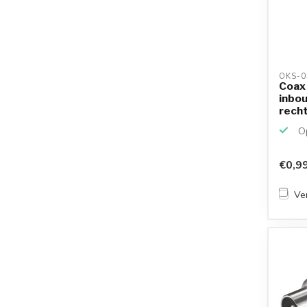
OKS-0
Coax 
inbo
rech
Op
€0,9
Ver