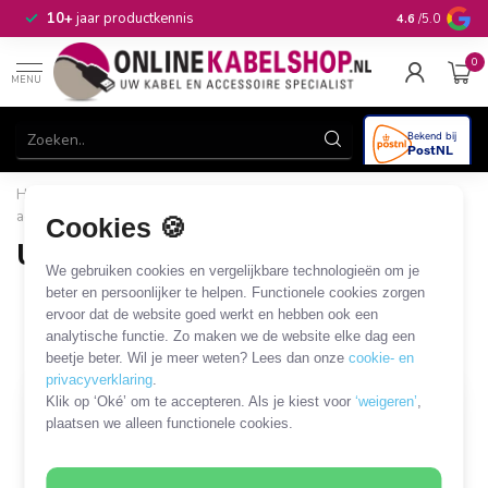
n
10+
jaar productkennis
4.6
/5.0
0
MENU
Home
/
Computer & Smart Media
/
Randapparatuur en
accessoires
/
Kaartlezers
/
USB-C kaartlezers
Cookies 🍪
USB-C kaartlezers
We gebruiken cookies en vergelijkbare technologieën om je
7 PRODUCTEN
beter en persoonlijker te helpen. Functionele cookies zorgen
ervoor dat de website goed werkt en hebben ook een
analytische functie. Zo maken we de website elke dag een
Filters
SORTEER OP
beetje beter. Wil je meer weten? Lees dan onze
cookie- en
privacyverklaring
.
Klik op ‘Oké’ om te accepteren. Als je kiest voor
‘weigeren’
,
plaatsen we alleen functionele cookies.