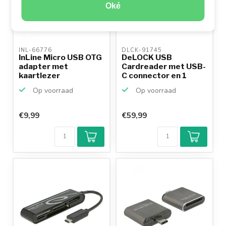
Oké
INL-66776 
DLCK-91745 
InLine Micro USB OTG
DeLOCK USB
adapter met
Cardreader met USB-
kaartlezer
C connector en 1
kaartsleuf...
Op voorraad
Op voorraad
€9,99
€59,99