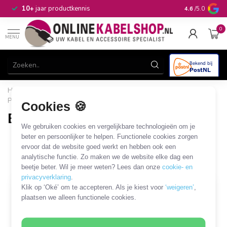
n
10+
jaar productkennis
4.6
/5.0
0
MENU
Home
/
Computer & Smart Media
/
Printerinkt en papier
/
Printerinkt
/
Brother
Cookies 🍪
Brother
We gebruiken cookies en vergelijkbare technologieën om je
59 PRODUCTEN
beter en persoonlijker te helpen. Functionele cookies zorgen
ervoor dat de website goed werkt en hebben ook een
analytische functie. Zo maken we de website elke dag een
Filters
SORTEER OP
beetje beter. Wil je meer weten? Lees dan onze
cookie- en
privacyverklaring
.
Klik op ‘Oké’ om te accepteren. Als je kiest voor
‘weigeren’
,
plaatsen we alleen functionele cookies.