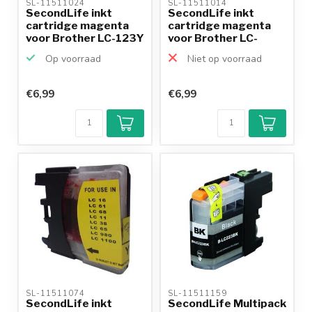
SL-11511024 
SL-11511014 
SecondLife inkt
SecondLife inkt
cartridge magenta
cartridge magenta
voor Brother LC-123Y
voor Brother LC-
970Y en...
Op voorraad
Niet op voorraad
€6,99
€6,99
SL-11511074 
SL-11511159 
SecondLife inkt
SecondLife Multipack