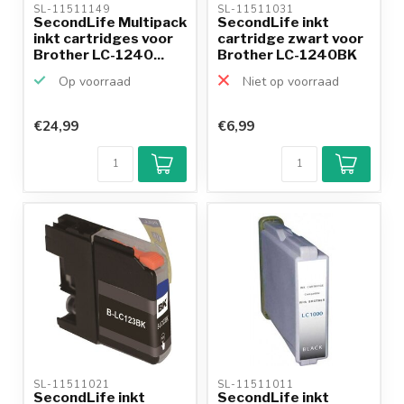
SL-11511149 
SL-11511031 
SecondLife Multipack
SecondLife inkt
inkt cartridges voor
cartridge zwart voor
Brother LC-1240...
Brother LC-1240BK
Op voorraad
Niet op voorraad
€24,99
€6,99
Klantenbeoordeling
9,2/10
Achteraf
betalen mogelijk
10+
jaar
productkennis
SL-11511021 
SL-11511011 
SecondLife inkt
SecondLife inkt