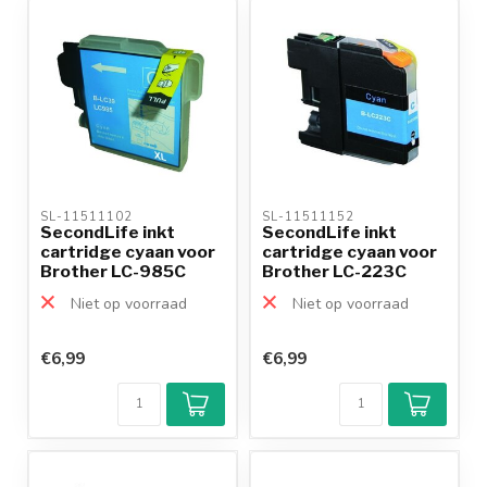
SL-11511102 
SL-11511152 
SecondLife inkt
SecondLife inkt
cartridge cyaan voor
cartridge cyaan voor
Brother LC-985C
Brother LC-223C
Niet op voorraad
Niet op voorraad
€6,99
€6,99
Klantenbeoordeling
9,2/10
Achteraf
betalen mogelijk
10+
jaar
productkennis