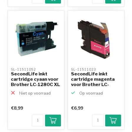
betalen mogelijk
10+
jaar
productkennis
SL-11511052 
SL-11511023 
SecondLife inkt
SecondLife inkt
cartridge cyaan voor
cartridge magenta
Brother LC-1280C XL
voor Brother LC-
123M
Niet op voorraad
Op voorraad
€8,99
€6,99