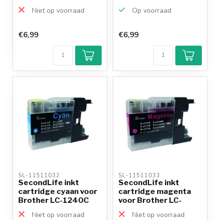
1240Y
Niet op voorraad
Op voorraad
€6,99
€6,99
Klantenbeoordeling
9,2/10
Achteraf
betalen mogelijk
10+
jaar
productkennis
SL-11511032 
SL-11511033 
SecondLife inkt
SecondLife inkt
cartridge cyaan voor
cartridge magenta
Brother LC-1240C
voor Brother LC-
1240M
Niet op voorraad
Niet op voorraad