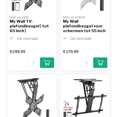
MW-HL48M 
MW-HL40MW 
My Wall TV-
My Wall
plafondbeugel | tot
plafondbeugel voor
65 inch |
schermen tot 55 inch
gemotoriseerd | ...
/ inklapb...
Op voorraad
Op voorraad
€299,99
€179,99