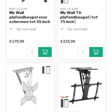
MW-HL40M 
MW-HL49M 
My Wall
My Wall TV-
plafondbeugel voor
plafondbeugel | tot
schermen tot 55 inch
75 inch |
/ inklapb...
gemotoriseerd | ...
Op voorraad
Op voorraad
€179,99
€329,99