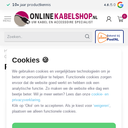
n
10+
jaar productkennis
4.6
/5.0
0
MENU
Home
/
Beugels & Houders
/
TV en monitor
/
Gemotoriseerde beugel
/
Plafondbeugel
Cookies 🍪
Plafondbeugel
We gebruiken cookies en vergelijkbare technologieën om je
12 PRODUCTEN
beter en persoonlijker te helpen. Functionele cookies zorgen
ervoor dat de website goed werkt en hebben ook een
analytische functie. Zo maken we de website elke dag een
Filters
SORTEER OP
beetje beter. Wil je meer weten? Lees dan onze
cookie- en
privacyverklaring
.
Klik op ‘Oké’ om te accepteren. Als je kiest voor
‘weigeren’
,
plaatsen we alleen functionele cookies.