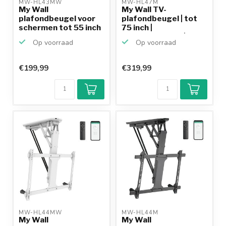
MW-HL43MW 
MW-HL47M 
My Wall
My Wall TV-
plafondbeugel voor
plafondbeugel | tot
schermen tot 55 inch
75 inch |
/ inklapb...
gemotoriseerd | ...
Op voorraad
Op voorraad
€199,99
€319,99
MW-HL44MW 
MW-HL44M 
My Wall
My Wall