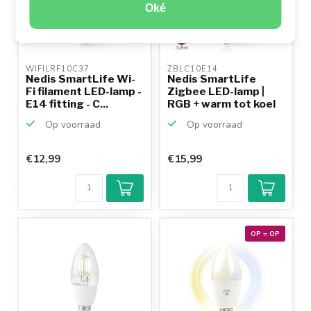
Oké
WIFILRF10C37 
ZBLC10E14 
Nedis SmartLife Wi-
Nedis SmartLife
Fi filament LED-lamp -
Zigbee LED-lamp |
E14 fitting - C...
RGB + warm tot koel
wit...
Op voorraad
Op voorraad
€12,99
€15,99
OP = OP