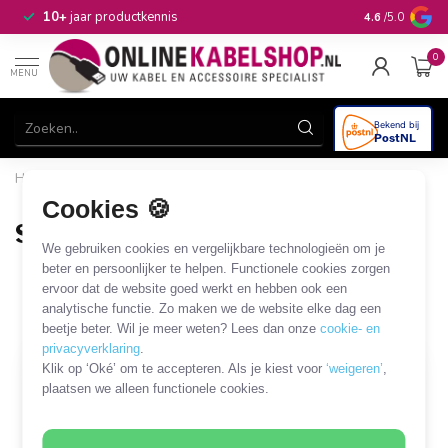
n
10+
jaar productkennis
4.6
/5.0
0
MENU
Home
/
Verlichting
/
Lichtbronnen
/
Lampen met E14-fitting
/
Slimme LED-lamp
Cookies 🍪
Slimme LED-lamp
We gebruiken cookies en vergelijkbare technologieën om je
5 PRODUCTEN
beter en persoonlijker te helpen. Functionele cookies zorgen
ervoor dat de website goed werkt en hebben ook een
analytische functie. Zo maken we de website elke dag een
Filters
SORTEER OP
beetje beter. Wil je meer weten? Lees dan onze
cookie- en
privacyverklaring
.
Klik op ‘Oké’ om te accepteren. Als je kiest voor
‘weigeren’
,
plaatsen we alleen functionele cookies.