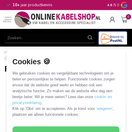
n
10+
jaar productkennis
4.6
/5.0
0
MENU
Home
/
Netwerk & Vaste Telefonie
/
Installatiemateriaal
/
Connectoren
/
RJ45 reparatie-clips
Cookies 🍪
RJ45 reparatie-clips
We gebruiken cookies en vergelijkbare technologieën om je
3 PRODUCTEN
beter en persoonlijker te helpen. Functionele cookies zorgen
ervoor dat de website goed werkt en hebben ook een
analytische functie. Zo maken we de website elke dag een
Filters
SORTEER OP
beetje beter. Wil je meer weten? Lees dan onze
cookie- en
privacyverklaring
.
Klik op ‘Oké’ om te accepteren. Als je kiest voor
‘weigeren’
,
plaatsen we alleen functionele cookies.