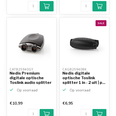
9,2/10
Achteraf
betalen mogelijk
10+
jaar
productkennis
SALE
CATB25940GY 
CAGB25940BK 
Nedis Premium
Nedis digitale
digitale optische
optische Toslink
Toslink audio splitter
splitter 1 in - 2 uit | p...
1 ...
Op voorraad
Op voorraad
€10,99
€6,95