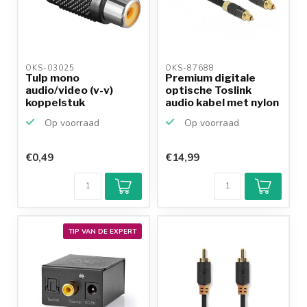
OKS-03025 
OKS-87688 
Tulp mono
Premium digitale
audio/video (v-v)
optische Toslink
koppelstuk
audio kabel met nylon
m...
Op voorraad
Op voorraad
€0,49
€14,99
TIP VAN DE EXPERT