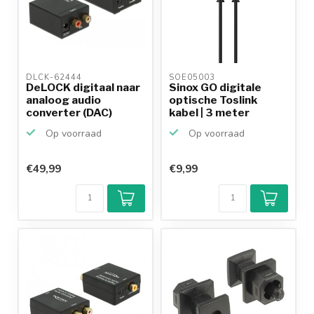
DLCK-62444 
SOE05003 
DeLOCK digitaal naar
Sinox GO digitale
analoog audio
optische Toslink
converter (DAC)
kabel | 3 meter
Op voorraad
Op voorraad
€49,99
€9,99
Klantenbeoordeling
9,2/10
Achteraf
betalen mogelijk
10+
jaar
productkennis