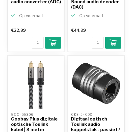
audio converter (ADC)
Sound audio decoder
(DAC)
Op voorraad
Op voorraad
€22,99
€44,99
Klantenbeoordeling
9,2/10
Achteraf
betalen mogelijk
10+
jaar
productkennis
GOO-65306 
OKS-54000 
Goobay Plus digitale
Digitaal optisch
optische Toslink
Toslink audio
kabel | 3 meter
koppelstuk - passief /