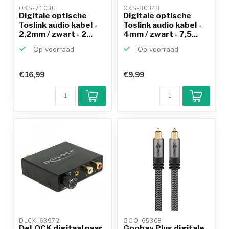
OKS-71030 
OKS-80348 
Digitale optische
Digitale optische
Toslink audio kabel -
Toslink audio kabel -
2,2mm / zwart - 2...
4mm / zwart - 7,5...
Op voorraad
Op voorraad
€16,99
€9,99
DLCK-63972 
GOO-65308 
DeLOCK digitaal naar
Goobay Plus digitale