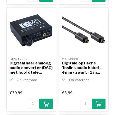
OKS-17224 
OKS-00081 
Digitaal naar analoog
Digitale optische
audio converter (DAC)
Toslink audio kabel -
met hoofdtele...
4mm / zwart - 1 m...
Op voorraad
Op voorraad
€39,99
€3,99
Klantenbeoordeling
9,2/10
Achteraf
betalen mogelijk
10+
jaar