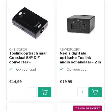
productkennis
OKS-32820 
ASWI2512BK 
Toslink optisch naar
Nedis digitale
Coaxiaal S/P DIF
optische Toslink
converter -
audio schakelaar - 2 in
netvoeding
-...
Op voorraad
Op voorraad
€14,99
€19,99
TIP VAN DE EXPERT