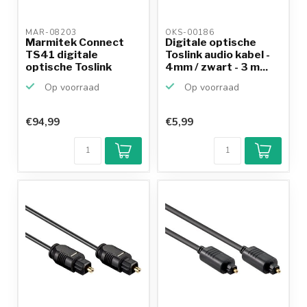
MAR-08203 
OKS-00186 
Marmitek Connect
Digitale optische
TS41 digitale
Toslink audio kabel -
optische Toslink
4mm / zwart - 3 m...
audio sch...
Op voorraad
Op voorraad
€94,99
€5,99