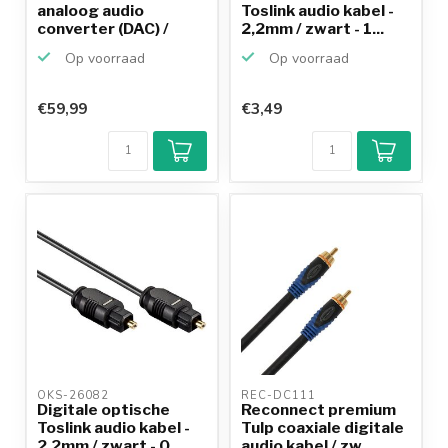
analoog audio
Toslink audio kabel -
converter (DAC) /
2,2mm / zwart - 1...
High...
Op voorraad
Op voorraad
€59,99
€3,49
OKS-26082 
REC-DC111 
Digitale optische
Reconnect premium
Toslink audio kabel -
Tulp coaxiale digitale
2,2mm / zwart - 0...
audio kabel / zw...