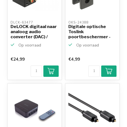
DLCK-63477 
OKS-24388 
DeLOCK digitaal naar
Digitale optische
analoog audio
Toslink
converter (DAC) /
poortbeschermer -
High...
10 stuks
Op voorraad
Op voorraad
€24,99
€4,99