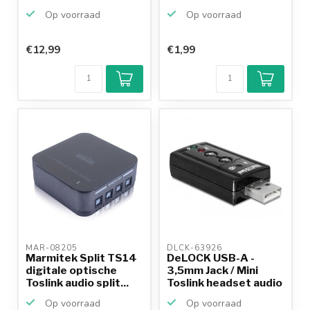
zwart
Op voorraad
Op voorraad
€12,99
€1,99
MAR-08205 
DLCK-63926 
Marmitek Split TS14
DeLOCK USB-A -
digitale optische
3,5mm Jack / Mini
Toslink audio split...
Toslink headset audio
ad...
Op voorraad
Op voorraad