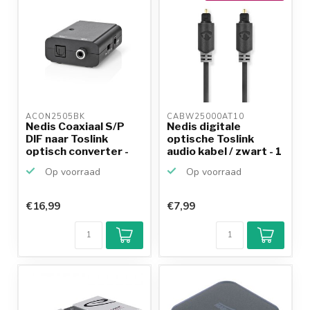
ACON2505BK 
CABW25000AT10 
Nedis Coaxiaal S/P
Nedis digitale
DIF naar Toslink
optische Toslink
optisch converter -
audio kabel / zwart - 1
v...
m...
Op voorraad
Op voorraad
€16,99
€7,99