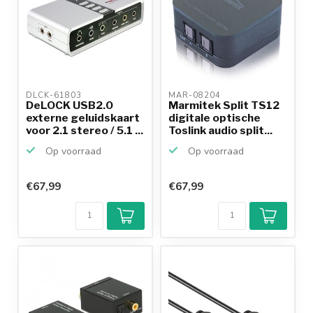
DLCK-61803 
MAR-08204 
DeLOCK USB2.0
Marmitek Split TS12
externe geluidskaart
digitale optische
voor 2.1 stereo / 5.1 ...
Toslink audio split...
Op voorraad
Op voorraad
€67,99
€67,99