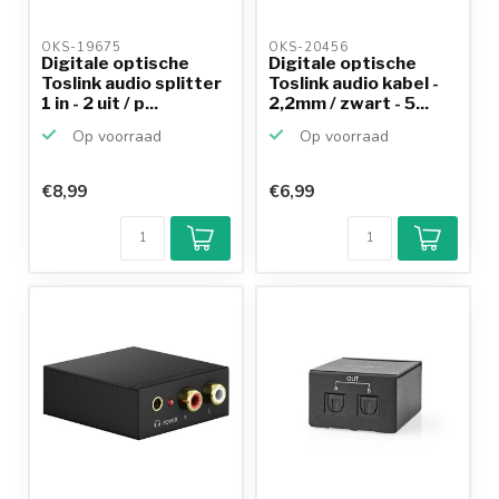
OKS-19675 
OKS-20456 
Digitale optische
Digitale optische
Toslink audio splitter
Toslink audio kabel -
1 in - 2 uit / p...
2,2mm / zwart - 5...
Op voorraad
Op voorraad
€8,99
€6,99
Klantenbeoordeling
9,2/10
Achteraf
betalen mogelijk
10+
jaar
productkennis