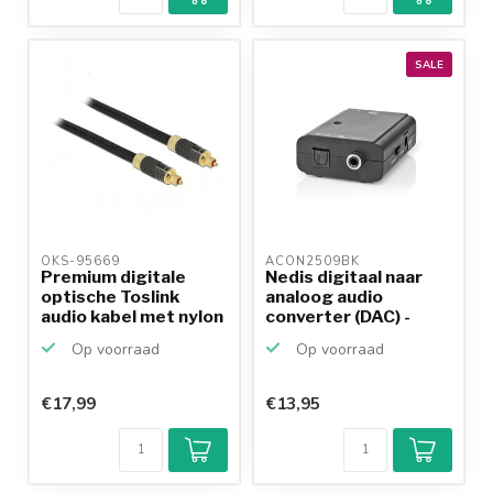
SALE
OKS-95669 
ACON2509BK 
Premium digitale
Nedis digitaal naar
optische Toslink
analoog audio
audio kabel met nylon
converter (DAC) -
m...
voedi...
Op voorraad
Op voorraad
€17,99
€13,95