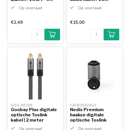
Op voorraad
Op voorraad
€2,49
€15,00
GOO-65305 
CATB25920GY 
Goobay Plus digitale
Nedis Premium
optische Toslink
haakse digitale
kabel | 2 meter
optische Toslink
audio adapter
Op voorraad
Op voorraad