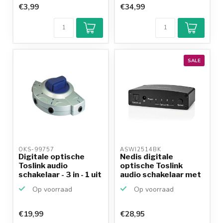
€3,99
€34,99
SALE
OKS-99757 
ASWI2514BK 
Digitale optische
Nedis digitale
Toslink audio
optische Toslink
schakelaar - 3 in - 1 uit
audio schakelaar met
afst...
Op voorraad
Op voorraad
€19,99
€28,95
Klantenbeoordeling