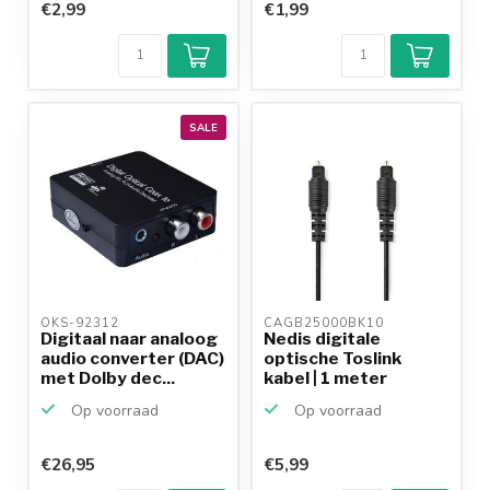
€2,99
€1,99
SALE
OKS-92312 
CAGB25000BK10 
Digitaal naar analoog
Nedis digitale
audio converter (DAC)
optische Toslink
met Dolby dec...
kabel | 1 meter
Op voorraad
Op voorraad
€26,95
€5,99