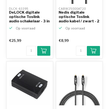
DLCK-63395 
CABW25000AT20 
DeLOCK digitale
Nedis digitale
optische Toslink
optische Toslink
audio schakelaar - 3 in
audio kabel / zwart - 2
...
m...
Op voorraad
Op voorraad
€25,99
€8,99