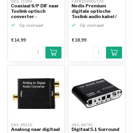
OKS-21094 
CATB25000GY30 
Coaxiaal S/P DIF naar
Nedis Premium
Toslink optisch
digitale optische
converter -
Toslink audio kabel /
netvoeding
zwa...
Op voorraad
Op voorraad
€14,99
€18,99
OKS-99320 
OKS-66792 
Analoog naar digitaal
Digitaal 5.1 Surround