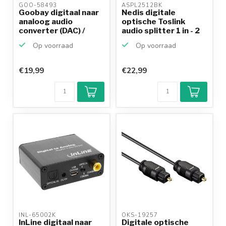
GOO-58493 
ASPL2512BK 
Goobay digitaal naar
Nedis digitale
analoog audio
optische Toslink
converter (DAC) /
audio splitter 1 in - 2
High...
uit
Op voorraad
Op voorraad
€19,99
€22,99
INL-65002K 
OKS-19257 
InLine digitaal naar
Digitale optische