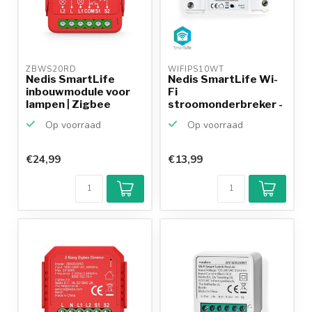
ZBWS20RD 
WIFIPS10WT 
Nedis SmartLife
Nedis SmartLife Wi-
inbouwmodule voor
Fi
lampen | Zigbee
stroomonderbreker -
In-line
Op voorraad
Op voorraad
€24,99
€13,99