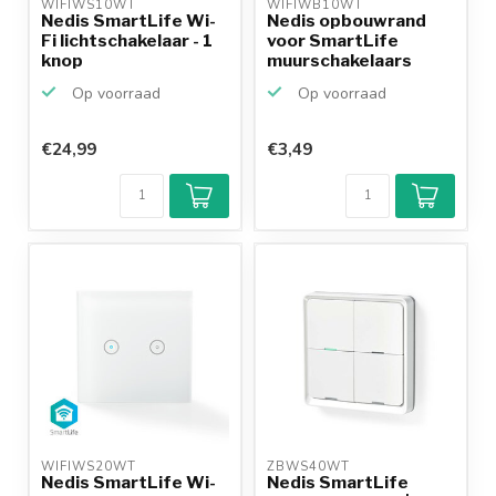
WIFIWS10WT 
WIFIWB10WT 
Nedis SmartLife Wi-
Nedis opbouwrand
Fi lichtschakelaar - 1
voor SmartLife
knop
muurschakelaars
Op voorraad
Op voorraad
€24,99
€3,49
WIFIWS20WT 
ZBWS40WT 
Nedis SmartLife Wi-
Nedis SmartLife