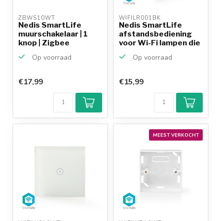
ZBWS10WT 
WIFILR001BK 
Nedis SmartLife
Nedis SmartLife
muurschakelaar | 1
afstandsbediening
knop | Zigbee
voor Wi-Fi lampen die
b...
Op voorraad
Op voorraad
€17,99
€15,99
MEEST VERKOCHT