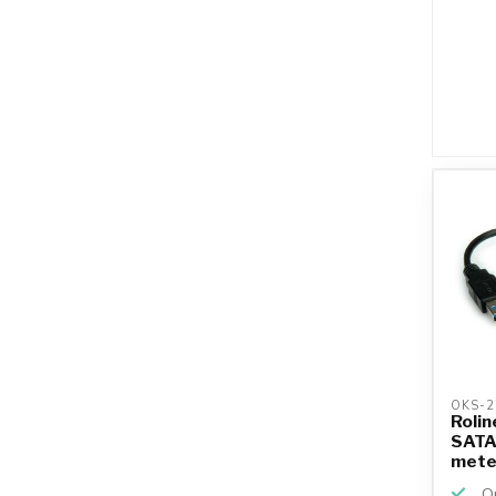
OKS-2
Rolin
SATA 
mete
Op