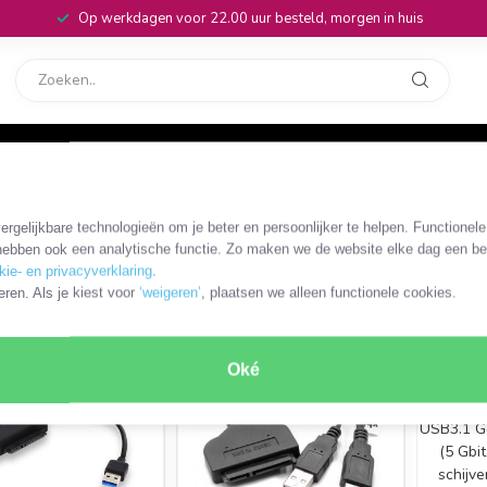
Op werkdagen voor 22.00 uur besteld, morgen in huis
rvice
32
USB3.0 - USB-A - SATA 22-pins
rgelijkbare technologieën om je beter en persoonlijker te helpen. Functionel
s
ebben ook een analytische functie. Zo maken we de website elke dag een bee
kie- en privacyverklaring
.
ODUCTEN
eren. Als je kiest voor
‘weigeren’
, plaatsen we alleen functionele cookies.
PC/noteb
voor 2,5
Oké
gesch
schijven
USB3.1 G
(5 Gbit
schijv