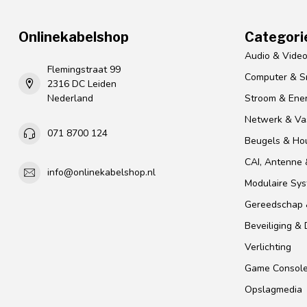
Onlinekabelshop
Categori
Audio & Vide
Flemingstraat 99
Computer & S
2316 DC Leiden
Nederland
Stroom & Ener
Netwerk & Vas
071 8700 124
Beugels & Ho
CAI, Antenne &
info@onlinekabelshop.nl
Modulaire Sy
Gereedschap 
Beveiliging &
Verlichting
Game Consol
Opslagmedia