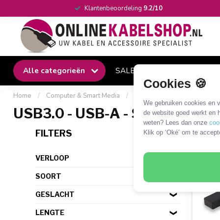
Klantenbeoordeling
9.2/10
Alle categorieën
SALE
Winkel
Klantense
Cookies 🍪
Home
/
Computer & Smart Media
/
USB
/
USB - HDD/SSD
/
We gebruiken cookies en ve
USB3.0 - USB-A - SATA 22-pin
de website goed werkt en h
weten? Lees dan onze
coo
5 PR
FILTERS
Klik op ‘Oké’ om te accept
VERLOOP
SOORT
GESLACHT
LENGTE