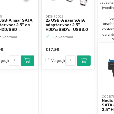
capacite
(voedin
5 
OKS-75023 
(be
USB-A naar SATA
2x USB-A naar SATA
onafha
er voor 2,5'' en
adapter voor 2,5''
conform
 HDD/SSD -...
HDD's/SSD's - USB3.0
garant
 voorraad
Op voorraad
P
99
€17,99
gelijk
Vergelijk
CCGB7
Nedis
SATA 
2,5'' 