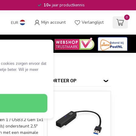
10+
jaar productkennis
0
Mijn account
Verlanglijst
EUR
4.6
/5
06
beoordelingen
e cookies zorgen ervoor dat
tje beter. Wil je meer
SORTEER OP
ook (USB-A) geschikt
'' SATA schijven (niet
ikt voor 3,5'' SATA
) USB versie: USB3.0 /
en 1 / USB3.2 Gen 1x1
/s) ondersteunt 2,5"
en met een maximale