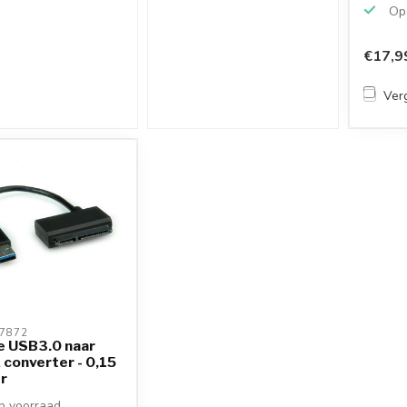
US...
Op 
€17,9
Verg
7872 
e USB3.0 naar
converter - 0,15
r
 voorraad