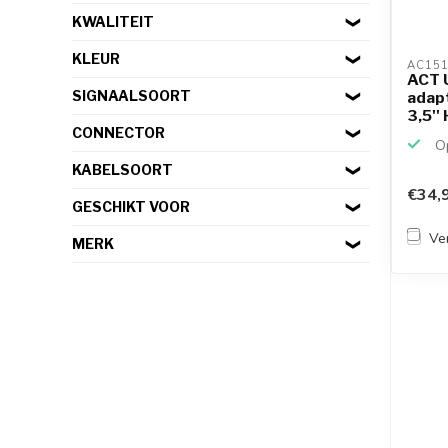
KWALITEIT
KLEUR
AC151
ACT 
SIGNAALSOORT
adapt
3,5''
CONNECTOR
Op
KABELSOORT
€34,
GESCHIKT VOOR
Ver
MERK