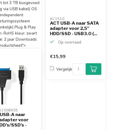
it tot 3 TB busgevoed
g via USB kabel) OS
independent
AC1510 
sturingssysteem
ACT USB-A naar SATA
nkelijk) Plug & Play
adapter voor 2,5''
: RoHS kleur: zwart
HDD/SSD - USB3.0 (...
ie: 2 jaar Downloads
Op voorraad
roductsheet">
€15,99
Vergelijk
5100BK05 
 USB-A naar
adapter voor
HDD's/SSD's -