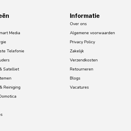
eën
Informatie
o
Over ons
mart Media
Algemene voorwaarden
gie
Privacy Policy
te Telefonie
Zakelijk
uders
Verzendkosten
 Satelliet
Retourneren
stemen
Blogs
& Reiniging
Vacatures
 Domotica
es