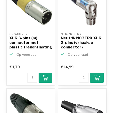
OKS-88952 
NTR-NC3FRX 
XLR 3-pins (m)
Neutrik NC3FRX XLR
connector met
3-pins (v) haakse
plastic trekontlasting
connector /
- gri...
zwart/grijs
Op voorraad
Op voorraad
€1,79
€14,99