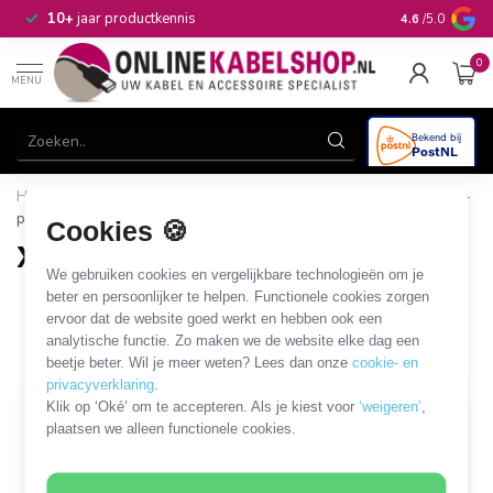
n
10+
jaar productkennis
4.6
/5.0
0
MENU
Home
/
Audio & Video
/
XLR
/
XLR connectoren
/
XLR 3-
pins connectoren
Cookies 🍪
XLR 3-pins connectoren
We gebruiken cookies en vergelijkbare technologieën om je
39 PRODUCTEN
beter en persoonlijker te helpen. Functionele cookies zorgen
ervoor dat de website goed werkt en hebben ook een
analytische functie. Zo maken we de website elke dag een
Filters
SORTEER OP
beetje beter. Wil je meer weten? Lees dan onze
cookie- en
privacyverklaring
.
Klik op ‘Oké’ om te accepteren. Als je kiest voor
‘weigeren’
,
plaatsen we alleen functionele cookies.