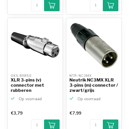
OKS-85850 
NTR-NC3MX 
XLR 3-pins (v)
Neutrik NC3MX XLR
connector met
3-pins (m) connector /
rubberen
zwart/grijs
trekontlasting - ve...
Op voorraad
Op voorraad
€3,79
€7,99