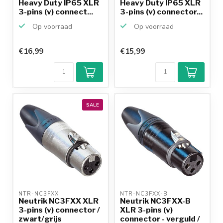
Heavy Duty IP65 XLR
Heavy Duty IP65 XLR
3-pins (v) connect...
3-pins (v) connector...
Op voorraad
Op voorraad
€16,99
€15,99
SALE
NTR-NC3FXX 
NTR-NC3FXX-B 
Neutrik NC3FXX XLR
Neutrik NC3FXX-B
3-pins (v) connector /
XLR 3-pins (v)
zwart/grijs
connector - verguld /