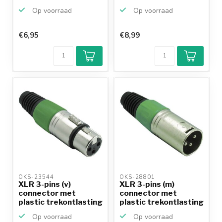
zwart
Op voorraad
Op voorraad
€6,95
€8,99
Klantenbeoordeling
9,2/10
Achteraf
betalen mogelijk
10+
jaar
productkennis
OKS-23544 
OKS-28801 
XLR 3-pins (v)
XLR 3-pins (m)
connector met
connector met
plastic trekontlasting
plastic trekontlasting
- gri...
- gri...
Op voorraad
Op voorraad