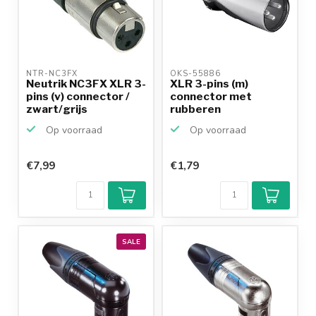
NTR-NC3FX 
OKS-55886 
Neutrik NC3FX XLR 3-
XLR 3-pins (m)
pins (v) connector /
connector met
zwart/grijs
rubberen
trekontlasting / gr...
Op voorraad
Op voorraad
€7,99
€1,79
SALE