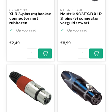
OKS-87132 
NTR-NC3FX-B 
XLR 3-pins (m) haakse
Neutrik NC3FX-B XLR
connector met
3-pins (v) connector -
rubberen
verguld / zwart
trekontlasti...
Op voorraad
Op voorraad
€2,49
€8,99