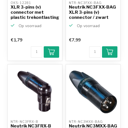
OKS-12281 
NTR-NC3FXX-BAG 
XLR 3-pins (v)
Neutrik NC3FXX-BAG
connector met
XLR 3-pins (v)
plastic trekontlasting
connector / zwart
- gri...
Op voorraad
Op voorraad
€1,79
€7,99
Klantenbeoordeling
9,2/10
Achteraf
betalen mogelijk
10+
jaar
productkennis
NTR-NC3FRX-B 
NTR-NC3MXX-BAG 
Neutrik NC3FRX-B
Neutrik NC3MXX-BAG