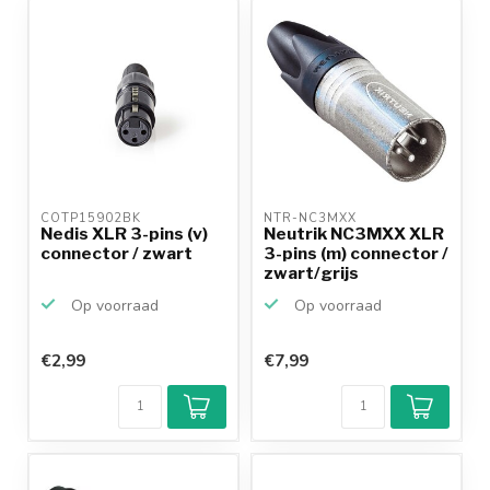
COTP15902BK 
NTR-NC3MXX 
Nedis XLR 3-pins (v)
Neutrik NC3MXX XLR
connector / zwart
3-pins (m) connector /
zwart/grijs
Op voorraad
Op voorraad
€2,99
€7,99
Klantenbeoordeling
9,2/10
Achteraf
betalen mogelijk
10+
jaar
productkennis