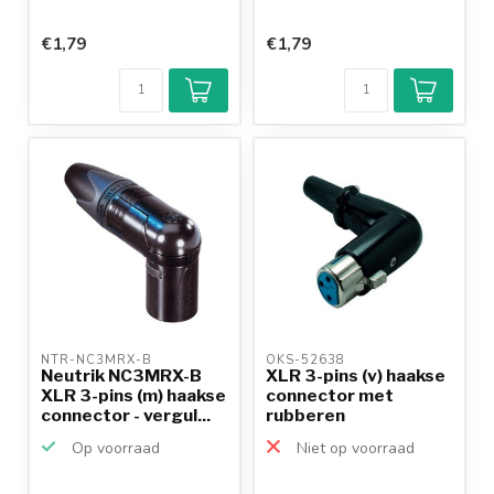
€1,79
€1,79
NTR-NC3MRX-B 
OKS-52638 
Neutrik NC3MRX-B
XLR 3-pins (v) haakse
XLR 3-pins (m) haakse
connector met
connector - vergul...
rubberen
trekontlasti...
Op voorraad
Niet op voorraad