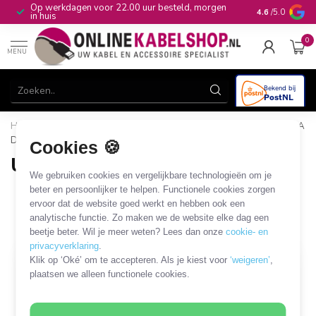
Op werkdagen voor 22.00 uur besteld, morgen
10+
jaar produ
4.6
/5.0
in huis
0
MENU
Home
/
Computer & Smart Media
/
USB
/
USB-A
/
USB-A
D-type modules
Cookies 🍪
USB-A D-type modules
We gebruiken cookies en vergelijkbare technologieën om je
5 PRODUCTEN
beter en persoonlijker te helpen. Functionele cookies zorgen
ervoor dat de website goed werkt en hebben ook een
analytische functie. Zo maken we de website elke dag een
Filters
SORTEER OP
beetje beter. Wil je meer weten? Lees dan onze
cookie- en
privacyverklaring
.
Klik op ‘Oké’ om te accepteren. Als je kiest voor
‘weigeren’
,
plaatsen we alleen functionele cookies.