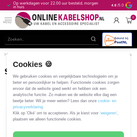
Op werkdagen voor 22.00 uur besteld, morgen
10+
jaar produ
4.6
/5.0
in huis
0
MENU
Home
/
Computer & Smart Media
/
HDD/SSD en overige drives
/
SAS / Mini-SAS kabels en adapters
/
SAS - SAS
Cookies 🍪
SAS - SAS
We gebruiken cookies en vergelijkbare technologieën om je
1 PRODUCT
beter en persoonlijker te helpen. Functionele cookies zorgen
ervoor dat de website goed werkt en hebben ook een
analytische functie. Zo maken we de website elke dag een
Filters
SORTEER OP
beetje beter. Wil je meer weten? Lees dan onze
cookie- en
privacyverklaring
.
Klik op ‘Oké’ om te accepteren. Als je kiest voor
‘weigeren’
,
plaatsen we alleen functionele cookies.