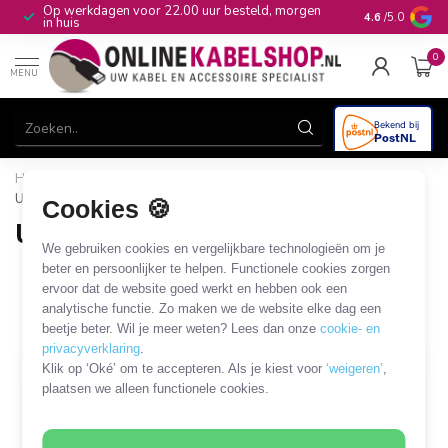
Op werkdagen voor 22.00 uur besteld, morgen
10+
jaar produ
4.6
/5.0
in huis
0
MENU
Home
/
Audio & Video
/
USB-A, USB-C en Micro USB MHL
/
USB-C multi-port adapters
Cookies 🍪
USB-C multi-port adapters
We gebruiken cookies en vergelijkbare technologieën om je
18 PRODUCTEN
beter en persoonlijker te helpen. Functionele cookies zorgen
ervoor dat de website goed werkt en hebben ook een
analytische functie. Zo maken we de website elke dag een
Filters
SORTEER OP
beetje beter. Wil je meer weten? Lees dan onze
cookie- en
privacyverklaring
.
Klik op ‘Oké’ om te accepteren. Als je kiest voor
‘weigeren’
,
OP = OP
plaatsen we alleen functionele cookies.