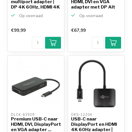
multiport adapter |
HDMI, DVI en VGA
DP 4K 60Hz, HDMI 4K
adapter met DP Alt
60Hz...
Mo...
Op voorraad
Op voorraad
€99,99
€67,99
DLCK-63929 
OKS-12204 
Premium USB-C naar
USB-C naar
HDMI, DVI, DisplayPort
DisplayPort en HDMI
en VGA adapter ...
4K 60Hz adapter |