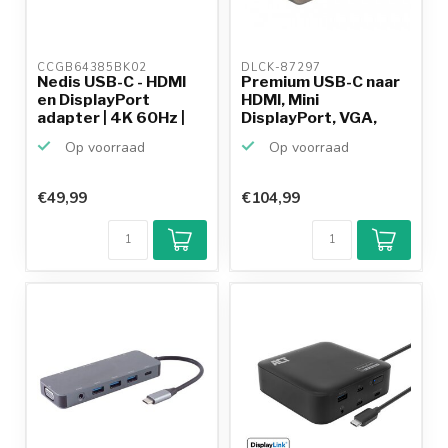
CCGB64385BK02 
DLCK-87297 
Nedis USB-C - HDMI
Premium USB-C naar
en DisplayPort
HDMI, Mini
adapter | 4K 60Hz |
DisplayPort, VGA,
0,2...
3,5mm, RJ...
Op voorraad
Op voorraad
€49,99
€104,99