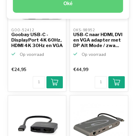
Oké
GOO-52412 
OKS-98952 
Goobay USB-C -
USB-C naar HDMI, DVI
DisplayPort 4K 60Hz,
en VGA adapter met
HDMI 4K 30Hz en VGA
DP Alt Mode / zwa...
1...
Op voorraad
Op voorraad
€24,95
€44,99