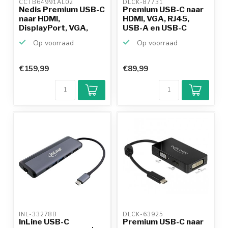
CCTB64991AL02 
DLCK-87731 
Nedis Premium USB-C
Premium USB-C naar
naar HDMI,
HDMI, VGA, RJ45,
DisplayPort, VGA,
USB-A en USB-C
3,5mm, R...
dockin...
Op voorraad
Op voorraad
€159,99
€89,99
INL-33278B 
DLCK-63925 
InLine USB-C
Premium USB-C naar