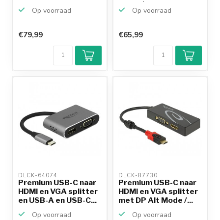
zwart | ...
Op voorraad
Op voorraad
€79,99
€65,99
Klantenbeoordeling
9,2/10
Achteraf
betalen mogelijk
10+
jaar
productkennis
DLCK-64074 
DLCK-87730 
Premium USB-C naar
Premium USB-C naar
HDMI en VGA splitter
HDMI en VGA splitter
en USB-A en USB-C...
met DP Alt Mode /...
Op voorraad
Op voorraad