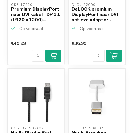
OKS-17920 
DLCK-62600 
Premium DisplayPort
DeLOCK premium
naar DVI kabel - DP 1.1
DisplayPort naar DVI
(1920 x 1200)...
actieve adapter -
DP1...
Op voorraad
Op voorraad
€49,99
€36,99
CCGB37250BK02 
CCTB37250AL02 
Nedis DisplayPort
Nedis Premium