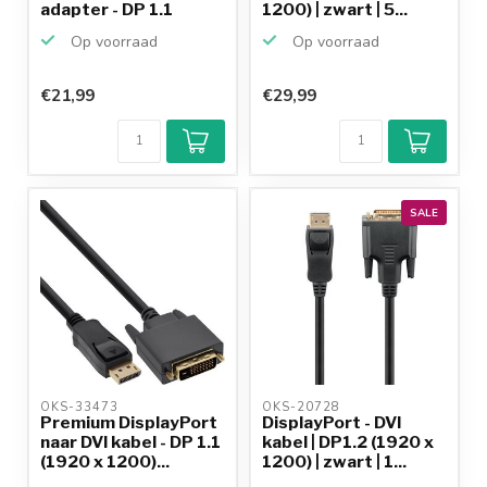
adapter - DP 1.1
1200) | zwart | 5...
(192...
Op voorraad
Op voorraad
€21,99
€29,99
SALE
OKS-33473 
OKS-20728 
Premium DisplayPort
DisplayPort - DVI
naar DVI kabel - DP 1.1
kabel | DP1.2 (1920 x
(1920 x 1200)...
1200) | zwart | 1...