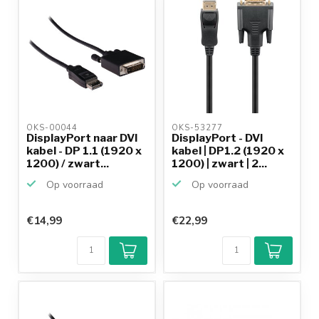
OKS-00044 
OKS-53277 
DisplayPort naar DVI
DisplayPort - DVI
kabel - DP 1.1 (1920 x
kabel | DP1.2 (1920 x
1200) / zwart...
1200) | zwart | 2...
Op voorraad
Op voorraad
€14,99
€22,99
Klantenbeoordeling
9,2/10
Achteraf
betalen mogelijk
10+
jaar
productkennis