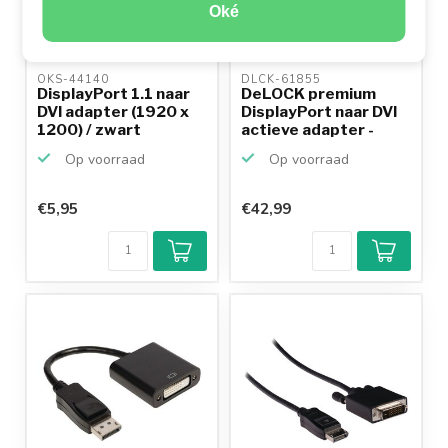
Oké
OKS-44140 
DLCK-61855 
DisplayPort 1.1 naar
DeLOCK premium
DVI adapter (1920 x
DisplayPort naar DVI
1200) / zwart
actieve adapter -
voe...
Op voorraad
Op voorraad
€5,95
€42,99