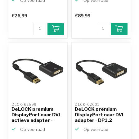
Op voorraad
Op voorraad
€26,99
€89,99
Klantenbeoordeling
9,2/10
Achteraf
betalen mogelijk
10+
jaar
productkennis
DLCK-62599 
DLCK-62601 
DeLOCK premium
DeLOCK premium
DisplayPort naar DVI
DisplayPort naar DVI
actieve adapter -
adapter - DP1.2
DP1...
(1920...
Op voorraad
Op voorraad