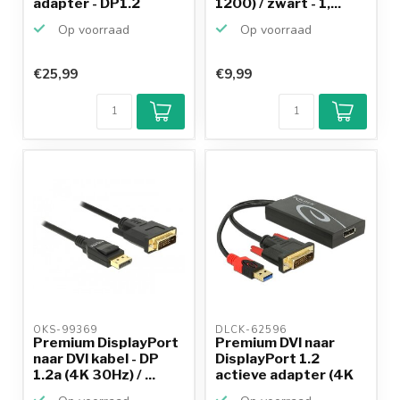
adapter - DP1.2
1200) / zwart - 1,...
(1920...
Op voorraad
Op voorraad
€25,99
€9,99
OKS-99369 
DLCK-62596 
Premium DisplayPort
Premium DVI naar
naar DVI kabel - DP
DisplayPort 1.2
1.2a (4K 30Hz) / ...
actieve adapter (4K
30 H...