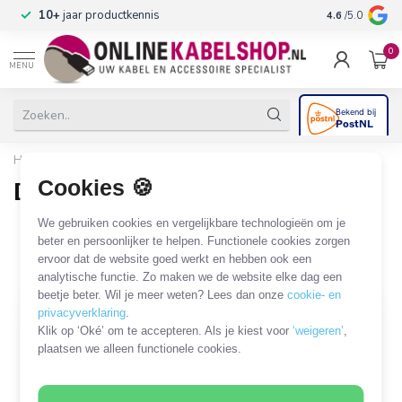
n
10+
jaar productkennis
4.6
/5.0
0
MENU
Home
/
Audio & Video
/
DVI
/
DVI - DisplayPort
Cookies 🍪
DVI - DisplayPort
41 PRODUCTEN
We gebruiken cookies en vergelijkbare technologieën om je
beter en persoonlijker te helpen. Functionele cookies zorgen
ervoor dat de website goed werkt en hebben ook een
Filters
SORTEER OP
analytische functie. Zo maken we de website elke dag een
beetje beter. Wil je meer weten? Lees dan onze
cookie- en
privacyverklaring
.
SALE
Klik op ‘Oké’ om te accepteren. Als je kiest voor
‘weigeren’
,
plaatsen we alleen functionele cookies.