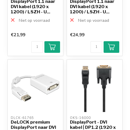
DisplayPort 1.1 naar
DisplayPort 1.1 naar
DVI kabel (1920 x
DVI kabel (1920 x
1200) / LSZH - U...
1200) / LSZH - U...
Niet op voorraad
Niet op voorraad
€21,99
€24,99
Klantenbeoordeling
9,2/10
Achteraf
betalen mogelijk
10+
jaar
productkennis
DLCK-61765 
OKS-16000 
DeLOCK premium
DisplayPort - DVI
DisplayPort naar DVI
kabel | DP1.2 (1920 x