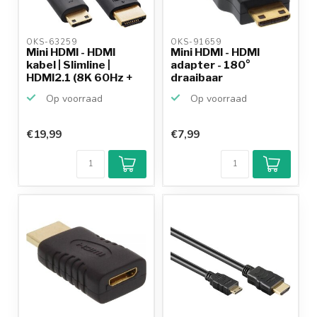
OKS-63259 
OKS-91659 
Mini HDMI - HDMI
Mini HDMI - HDMI
kabel | Slimline |
adapter - 180°
HDMI2.1 (8K 60Hz +
draaibaar
HD...
(boven/beneden)...
Op voorraad
Op voorraad
€19,99
€7,99