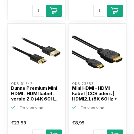
Klantenbeoordeling
9,2/10
Achteraf
betalen mogelijk
10+
jaar
productkennis
OKS-61342 
OKS-23383 
Dunne Premium Mini
Mini HDMI - HDMI
HDMI - HDMI kabel -
kabel | CCS aders |
versie 2.0 (4K 60H...
HDMI2.1 (8K 60Hz +
H...
Op voorraad
Op voorraad
€23,99
€8,99