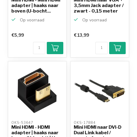
adapter | haaks naar
3,5mm Jack adapter /
boven (U-bocht...
zwart - 0,15 meter
Op voorraad
Op voorraad
€5,99
€13,99
Klantenbeoordeling
9,2/10
Achteraf
betalen mogelijk
10+
jaar
productkennis
OKS-53647 
OKS-17884 
Mini HDMI - HDMI
Mini HDMI naar DVI-D
adapter | haaks naar
Dual Link kabel /