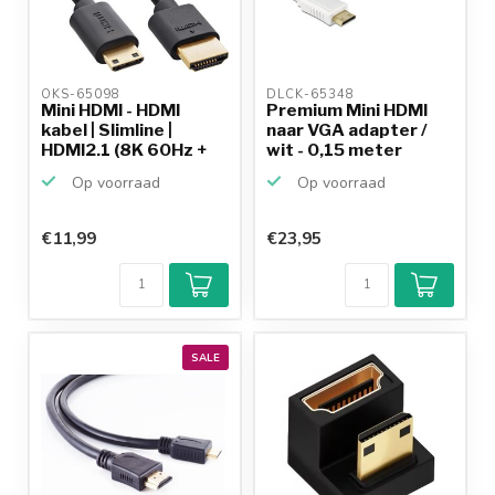
OKS-65098 
DLCK-65348 
Mini HDMI - HDMI
Premium Mini HDMI
kabel | Slimline |
naar VGA adapter /
HDMI2.1 (8K 60Hz +
wit - 0,15 meter
HD...
Op voorraad
Op voorraad
€11,99
€23,95
SALE