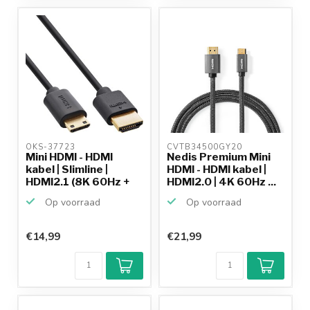
10+
jaar
productkennis
OKS-37723 
CVTB34500GY20 
Mini HDMI - HDMI
Nedis Premium Mini
kabel | Slimline |
HDMI - HDMI kabel |
HDMI2.1 (8K 60Hz +
HDMI2.0 | 4K 60Hz ...
HD...
Op voorraad
Op voorraad
€14,99
€21,99