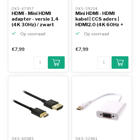
OKS-47957 
OKS-39204 
HDMI - Mini HDMI
Mini HDMI - HDMI
adapter - versie 1.4
kabel | CCS aders |
(4K 30Hz) / zwart
HDMI2.0 (4K 60Hz +
H...
Op voorraad
Op voorraad
€7,99
€7,99
OKS-60085 
OKS-32961 