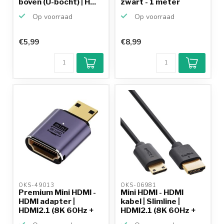
boven (U-bocht) | H...
zwart - 1 meter
Op voorraad
Op voorraad
€5,99
€8,99
OKS-49013 
OKS-06981 
Premium Mini HDMI -
Mini HDMI - HDMI
HDMI adapter |
kabel | Slimline |
HDMI2.1 (8K 60Hz +
HDMI2.1 (8K 60Hz +
HDR...
HD...