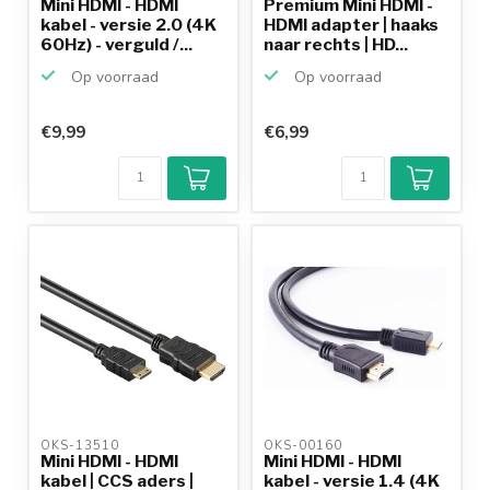
Mini HDMI - HDMI
Premium Mini HDMI -
kabel - versie 2.0 (4K
HDMI adapter | haaks
60Hz) - verguld /...
naar rechts | HD...
Op voorraad
Op voorraad
€9,99
€6,99
OKS-13510 
OKS-00160 
Mini HDMI - HDMI
Mini HDMI - HDMI
kabel | CCS aders |
kabel - versie 1.4 (4K