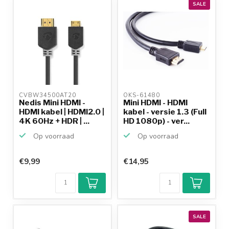
SALE
CVBW34500AT20 
OKS-61480 
Nedis Mini HDMI -
Mini HDMI - HDMI
HDMI kabel | HDMI2.0 |
kabel - versie 1.3 (Full
4K 60Hz + HDR | ...
HD 1080p) - ver...
Op voorraad
Op voorraad
€9,99
€14,95
SALE