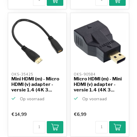
OKS-35425 
OKS-90584 
Mini HDMI (m) - Micro
Micro HDMI (m) - Mini
HDMI (v) adapter -
HDMI (v) adapter -
versie 1.4 (4K 3...
versie 1.4 (4K 3...
Op voorraad
Op voorraad
€14,99
€6,99
Klantenbeoordeling
9,2/10
Achteraf
betalen mogelijk