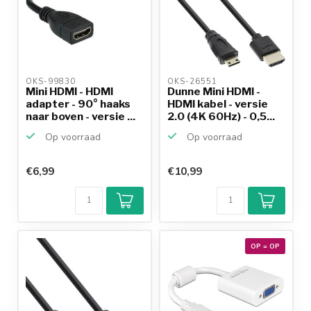
OKS-99830 
OKS-26551 
Mini HDMI - HDMI
Dunne Mini HDMI -
adapter - 90° haaks
HDMI kabel - versie
naar boven - versie ...
2.0 (4K 60Hz) - 0,5...
Op voorraad
Op voorraad
€6,99
€10,99
OP = OP