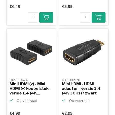
€6,49
€5,99
OKS-39674 
OKS-60978 
Mini HDMI (v) - Mini
Mini HDMI - HDMI
HDMI (v) koppelstuk -
adapter - versie 1.4
versie 1.4 (4K...
(4K 30Hz) / zwart
Op voorraad
Op voorraad
€4,99
€2,99