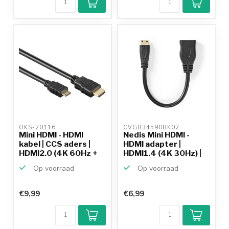
OKS-20116 
CVGB34590BK02 
Mini HDMI - HDMI
Nedis Mini HDMI -
kabel | CCS aders |
HDMI adapter |
HDMI2.0 (4K 60Hz +
HDMI1.4 (4K 30Hz) |
H...
0,20...
Op voorraad
Op voorraad
€9,99
€6,99