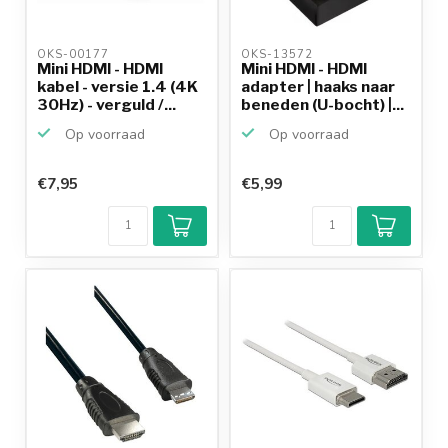
OKS-00177 
OKS-13572 
Mini HDMI - HDMI
Mini HDMI - HDMI
kabel - versie 1.4 (4K
adapter | haaks naar
30Hz) - verguld /...
beneden (U-bocht) |...
Op voorraad
Op voorraad
€7,95
€5,99
Klantenbeoordeling
9,2/10
Achteraf
betalen mogelijk
10+
jaar
productkennis