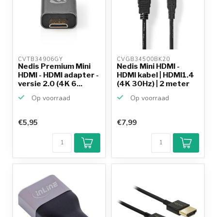
CVTB34906GY 
CVGB34500BK20 
Nedis Premium Mini
Nedis Mini HDMI -
HDMI - HDMI adapter -
HDMI kabel | HDMI1.4
versie 2.0 (4K 6...
(4K 30Hz) | 2 meter
Op voorraad
Op voorraad
€5,95
€7,99
Klantenbeoordeling
9,2/10
Achteraf
betalen mogelijk
10+
jaar
productkennis