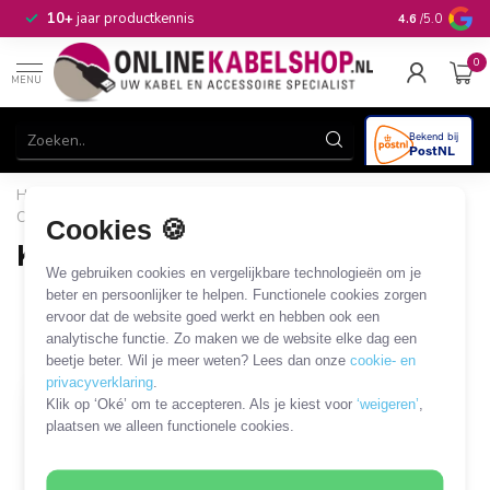
n
10+
jaar productkennis
4.6
/5.0
0
MENU
Home
/
Computer & Smart Media
/
Koeling en ventilatie
/
Computer
/
Koelpad
Cookies 🍪
Koelpad
We gebruiken cookies en vergelijkbare technologieën om je
1 PRODUCT
beter en persoonlijker te helpen. Functionele cookies zorgen
ervoor dat de website goed werkt en hebben ook een
analytische functie. Zo maken we de website elke dag een
Filters
SORTEER OP
beetje beter. Wil je meer weten? Lees dan onze
cookie- en
privacyverklaring
.
Klik op ‘Oké’ om te accepteren. Als je kiest voor
‘weigeren’
,
plaatsen we alleen functionele cookies.