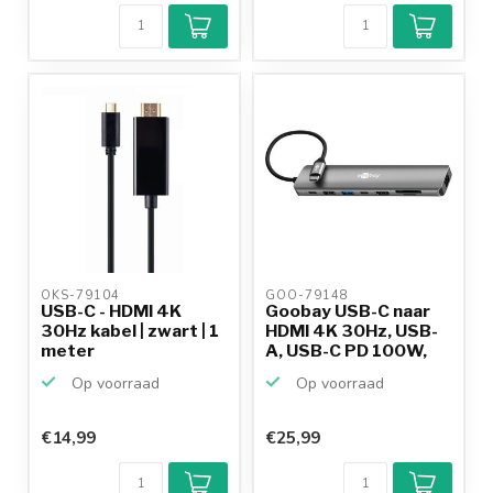
OKS-79104 
GOO-79148 
USB-C - HDMI 4K
Goobay USB-C naar
30Hz kabel | zwart | 1
HDMI 4K 30Hz, USB-
meter
A, USB-C PD 100W,
RJ4...
Op voorraad
Op voorraad
€14,99
€25,99
Klantenbeoordeling
9,2/10
Achteraf