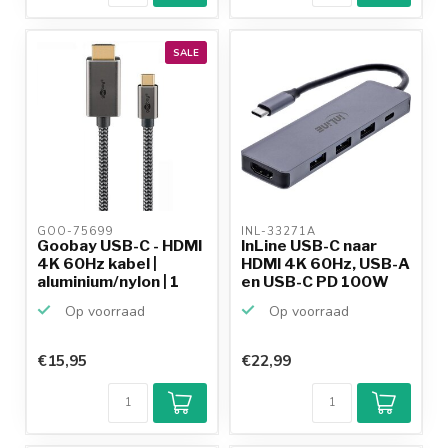
SALE
GOO-75699 
INL-33271A 
Goobay USB-C - HDMI
InLine USB-C naar
4K 60Hz kabel |
HDMI 4K 60Hz, USB-A
aluminium/nylon | 1
en USB-C PD 100W
m...
ad...
Op voorraad
Op voorraad
€15,95
€22,99