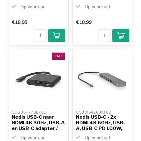
m...
Op voorraad
Op voorraad
€18,95
€18,99
Klantenbeoordeling
9,2/10
Achteraf
betalen mogelijk
10+
jaar
productkennis
SALE
CCGB64770BK01 
CCBW64260AT02 
Nedis USB-C naar
Nedis USB-C - 2x
HDMI 4K 30Hz, USB-A
HDMI 4K 60Hz, USB-
en USB-C adapter /
A, USB-C PD 100W,
z...
RJ45...
Op voorraad
Op voorraad