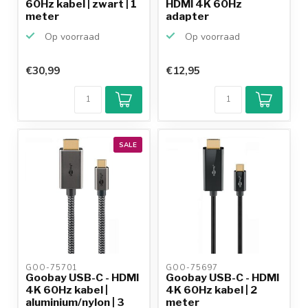
60Hz kabel | zwart | 1
HDMI 4K 60Hz
meter
adapter
Op voorraad
Op voorraad
€30,99
€12,95
SALE
GOO-75701 
GOO-75697 
Goobay USB-C - HDMI
Goobay USB-C - HDMI
4K 60Hz kabel |
4K 60Hz kabel | 2
aluminium/nylon | 3
meter