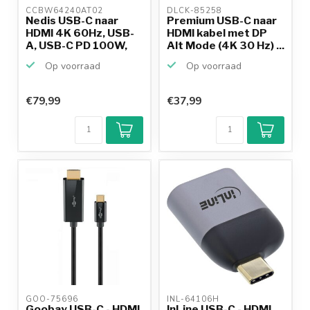
CCBW64240AT02 
DLCK-85258 
Nedis USB-C naar
Premium USB-C naar
HDMI 4K 60Hz, USB-
HDMI kabel met DP
A, USB-C PD 100W,
Alt Mode (4K 30 Hz) ...
RJ45...
Op voorraad
Op voorraad
€79,99
€37,99
GOO-75696 
INL-64106H 
Goobay USB-C - HDMI
InLine USB-C - HDMI