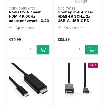
CCBW64652AT02 
GOO-76788 
Nedis USB-C naar
Goobay USB-C naar
HDMI 4K 60Hz
HDMI 4K 30Hz, 2x
adapter / zwart - 0,20
USB-A, USB-C PD
meter
100W, ...
Op voorraad
Op voorraad
€26,99
€99,99
SALE