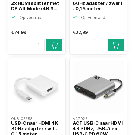
2x HDMI splitter met
60Hz adapter / zwart
DP Alt Mode (4K 3...
- 0,15 meter
Op voorraad
Op voorraad
€74,99
€22,99
OKS-02358 
AC7022 
USB-C naar HDMI 4K
ACT USB-C naar HDMI
30Hz adapter / wit -
4K 30Hz, USB-A en
0,15 meter
USB-C PD 60W