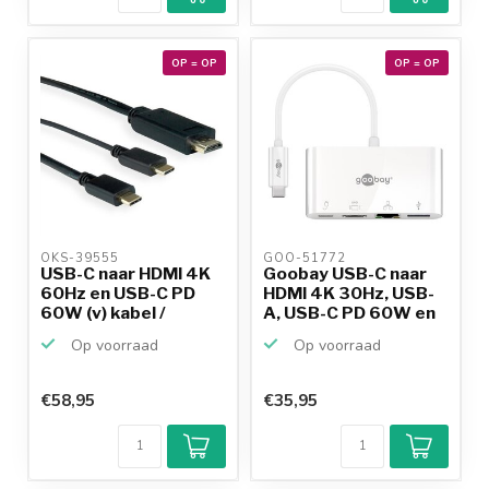
betalen mogelijk
10+
jaar
productkennis
OP = OP
OP = OP
OKS-39555 
GOO-51772 
USB-C naar HDMI 4K
Goobay USB-C naar
60Hz en USB-C PD
HDMI 4K 30Hz, USB-
60W (v) kabel /
A, USB-C PD 60W en
zwart...
RJ...
Op voorraad
Op voorraad
€58,95
€35,95