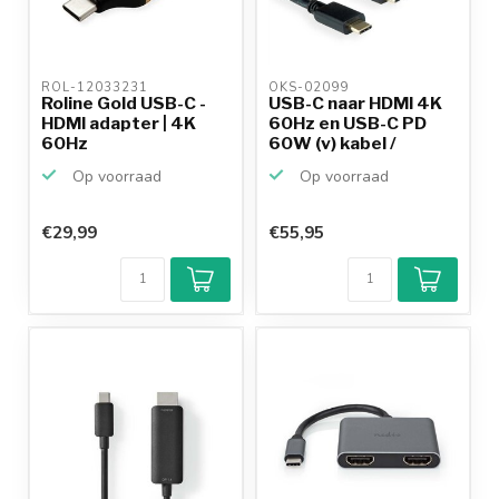
ROL-12033231 
OKS-02099 
Roline Gold USB-C -
USB-C naar HDMI 4K
HDMI adapter | 4K
60Hz en USB-C PD
60Hz
60W (v) kabel /
zwart...
Op voorraad
Op voorraad
€29,99
€55,95
Klantenbeoordeling
9,2/10
Achteraf
betalen mogelijk
10+
jaar
productkennis