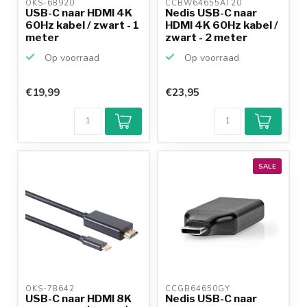
OKS-68920 
CCBW64655AT20 
USB-C naar HDMI 4K
Nedis USB-C naar
60Hz kabel / zwart - 1
HDMI 4K 60Hz kabel /
meter
zwart - 2 meter
Op voorraad
Op voorraad
€19,99
€23,95
SALE
OKS-78642 
CCGB64650GY 
USB-C naar HDMI 8K
Nedis USB-C naar