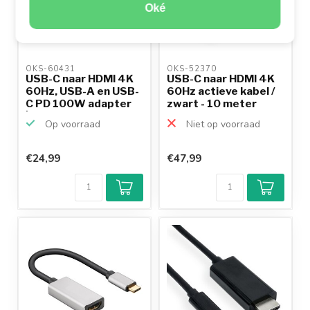
Oké
OKS-60431 
OKS-52370 
USB-C naar HDMI 4K
USB-C naar HDMI 4K
60Hz, USB-A en USB-
60Hz actieve kabel /
C PD 100W adapter
zwart - 10 meter
|...
Op voorraad
Niet op voorraad
€24,99
€47,99