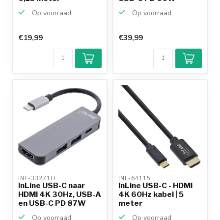
adapte...
Op voorraad
Op voorraad
€19,99
€39,99
INL-33271H 
INL-64115 
InLine USB-C naar
InLine USB-C - HDMI
HDMI 4K 30Hz, USB-A
4K 60Hz kabel | 5
en USB-C PD 87W
meter
ada...
Op voorraad
Op voorraad