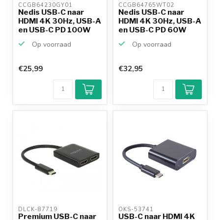
CCGB64230GY01 
CCGB64765WT02 
Nedis USB-C naar
Nedis USB-C naar
HDMI 4K 30Hz, USB-A
HDMI 4K 30Hz, USB-A
en USB-C PD 100W
en USB-C PD 60W
ada...
adap...
Op voorraad
Op voorraad
€25,99
€32,95
Klantenbeoordeling
9,2/10
Achteraf
betalen mogelijk
10+
jaar
productkennis
DLCK-87719 
OKS-53741 
Premium USB-C naar
USB-C naar HDMI 4K