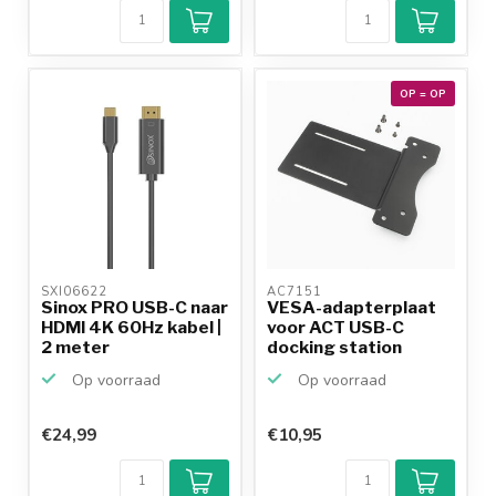
OP = OP
SXI06622 
AC7151 
Sinox PRO USB-C naar
VESA-adapterplaat
HDMI 4K 60Hz kabel |
voor ACT USB-C
2 meter
docking station
AC7150
Op voorraad
Op voorraad
€24,99
€10,95