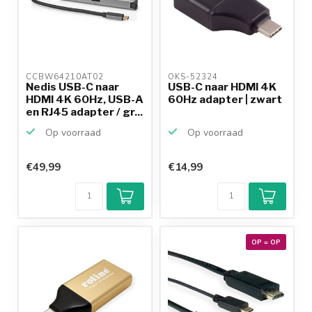
CCBW64210AT02 
OKS-52324 
Nedis USB-C naar
USB-C naar HDMI 4K
HDMI 4K 60Hz, USB-A
60Hz adapter | zwart
en RJ45 adapter / gr...
Op voorraad
Op voorraad
€49,99
€14,99
OP = OP