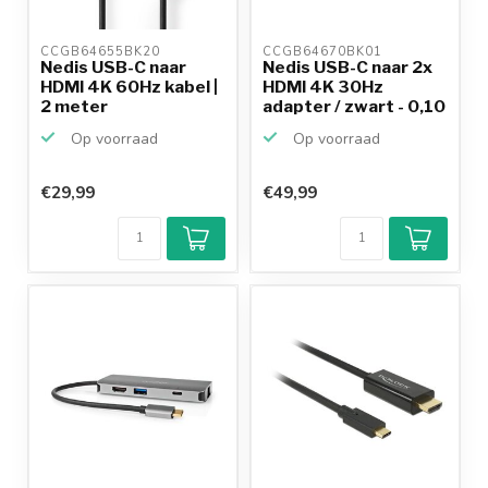
CCGB64655BK20 
CCGB64670BK01 
Nedis USB-C naar
Nedis USB-C naar 2x
HDMI 4K 60Hz kabel |
HDMI 4K 30Hz
2 meter
adapter / zwart - 0,10
m...
Op voorraad
Op voorraad
€29,99
€49,99