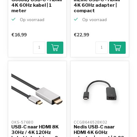
4K 60Hz kabel | 1
4K 60Hz adapter |
meter
compact
Op voorraad
Op voorraad
€16,99
€22,99
OKS-57680 
CCGB64652BK02 
USB-C naar HDMI 8K
Nedis USB-C naar
30Hz / 4K 120Hz
HDMI 4K 60Hz