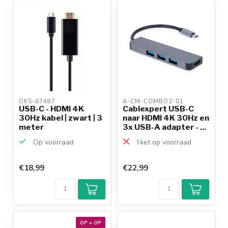
OKS-67487 
A-CM-COMBO2-01 
USB-C - HDMI 4K
Cablexpert USB-C
30Hz kabel | zwart | 3
naar HDMI 4K 30Hz en
meter
3x USB-A adapter - ...
Op voorraad
Niet op voorraad
€18,99
€22,99
Klantenbeoordeling
9,2/10
Achteraf
betalen mogelijk
10+
jaar
productkennis
OP = OP