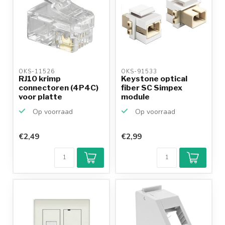
OKS-11526 
OKS-91533 
RJ10 krimp
Keystone optical
connectoren (4P4C)
fiber SC Simpex
voor platte
module
telefoonkabel -...
Op voorraad
Op voorraad
€2,49
€2,99