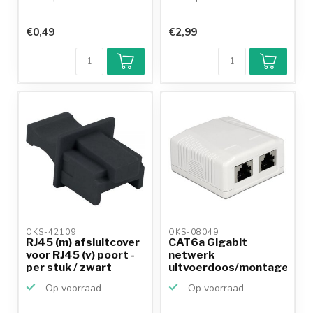
€0,49
€2,99
OKS-42109 
OKS-08049 
RJ45 (m) afsluitcover
CAT6a Gigabit
voor RJ45 (v) poort -
netwerk
per stuk / zwart
uitvoerdoos/montagedoo
met 2 RJ45 ...
Op voorraad
Op voorraad