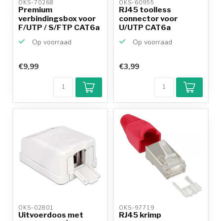
OKS-70268 
OKS-60955 
Premium
RJ45 toolless
verbindingsbox voor
connector voor
F/UTP / S/FTP CAT6a
U/UTP CAT6a
netwerkka...
netwerkkabel - p...
Op voorraad
Op voorraad
€9,99
€3,99
OKS-02801 
OKS-97719 
Uitvoerdoos met
RJ45 krimp