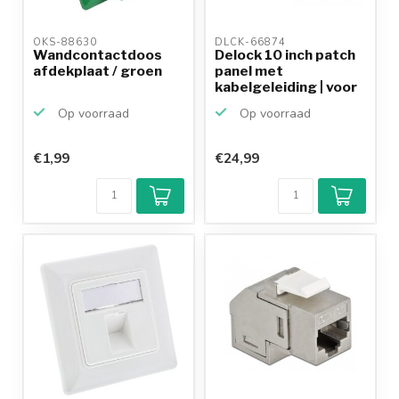
OKS-88630 
DLCK-66874 
Wandcontactdoos
Delock 10 inch patch
afdekplaat / groen
panel met
kabelgeleiding | voor
12 K...
Op voorraad
Op voorraad
€1,99
€24,99