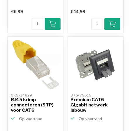
€6,99
€14,99
OKS-34629 
OKS-75615 
RJ45 krimp
Premium CAT6
connectoren (STP)
Gigabit netwerk
voor CAT6
inbouw
netwerkkabel (flex...
wandcontactdoos
Op voorraad
Op voorraad
met a...