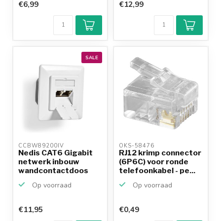
€6,99
€12,99
SALE
CCBW89200IV 
OKS-58476 
Nedis CAT6 Gigabit
RJ12 krimp connector
netwerk inbouw
(6P6C) voor ronde
wandcontactdoos
telefoonkabel - pe...
met afd...
Op voorraad
Op voorraad
€11,95
€0,49