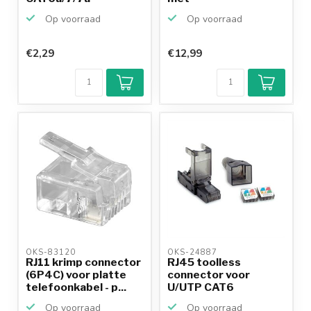
netwerkkabel (...
doorsteekmontage
Op voorraad
Op voorraad
v...
€2,29
€12,99
OKS-83120 
OKS-24887 
RJ11 krimp connector
RJ45 toolless
(6P4C) voor platte
connector voor
telefoonkabel - p...
U/UTP CAT6
netwerkkabel - pe...
Op voorraad
Op voorraad