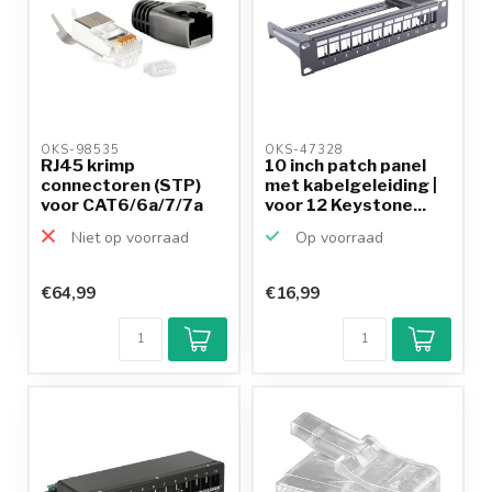
OKS-98535 
OKS-47328 
RJ45 krimp
10 inch patch panel
connectoren (STP)
met kabelgeleiding |
voor CAT6/6a/7/7a
voor 12 Keystone...
netwerkkab...
Niet op voorraad
Op voorraad
€64,99
€16,99