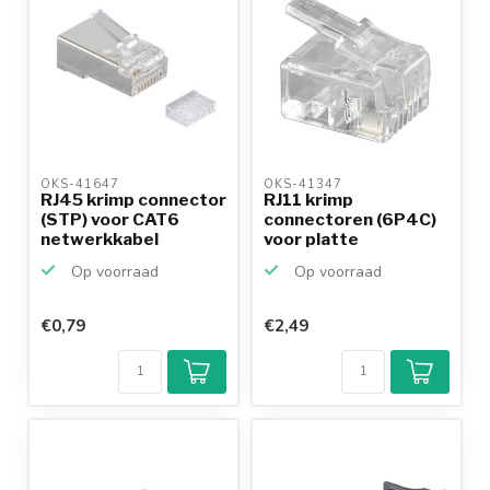
OKS-41647 
OKS-41347 
RJ45 krimp connector
RJ11 krimp
(STP) voor CAT6
connectoren (6P4C)
netwerkkabel
voor platte
(vast/f...
telefoonkabel -...
Op voorraad
Op voorraad
€0,79
€2,49