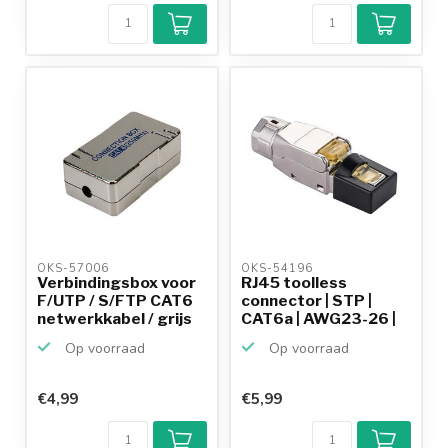
9,2/10
Achteraf
betalen mogelijk
10+
jaar
productkennis
OKS-57006 
OKS-54196 
Verbindingsbox voor
RJ45 toolless
F/UTP / S/FTP CAT6
connector | STP |
netwerkkabel / grijs
CAT6a | AWG23-26 |
gegote...
Op voorraad
Op voorraad
€4,99
€5,99