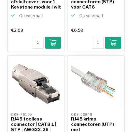
afsluitcover | voor 1
connectoren (STP)
Keystone module | wit
voor CAT6
netwerkkabel (flex...
Op voorraad
Op voorraad
€2,99
€6,99
Klantenbeoordeling
9,2/10
Achteraf
betalen mogelijk
10+
jaar
productkennis
OKS-76105 
OKS-50849 
RJ45 toolless
RJ45 krimp
connector | CAT8.1 |
connectoren (UTP)
STP | AWG22-26 |
met