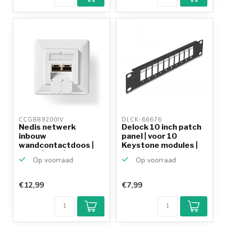
CCGB89200IV 
DLCK-66676 
Nedis netwerk
Delock 10 inch patch
inbouw
panel | voor 10
wandcontactdoos |
Keystone modules |
CAT6 | STP | 2x RJ...
1...
Op voorraad
Op voorraad
€12,99
€7,99