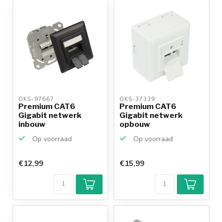
productkennis
OKS-97667 
OKS-37339 
Premium CAT6
Premium CAT6
Gigabit netwerk
Gigabit netwerk
inbouw
opbouw
wandcontactdoos
wandcontactdoos
Op voorraad
Op voorraad
met a...
met 2...
€12,99
€15,99