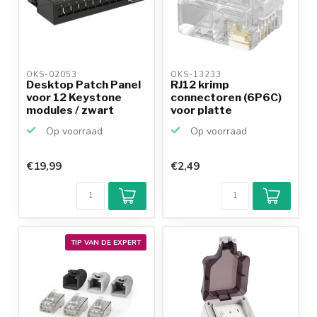
OKS-02053 
OKS-13233 
Desktop Patch Panel
RJ12 krimp
voor 12 Keystone
connectoren (6P6C)
modules / zwart
voor platte
telefoonkabel -...
Op voorraad
Op voorraad
€19,99
€2,49
TIP VAN DE EXPERT