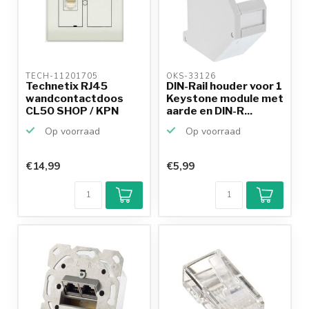
TECH-11201705 
OKS-33126 
Technetix RJ45
DIN-Rail houder voor 1
wandcontactdoos
Keystone module met
CL50 SHOP / KPN
aarde en DIN-R...
Geschikt
Op voorraad
Op voorraad
€14,99
€5,99
Klantenbeoordeling
9,2/10
Achteraf
betalen mogelijk
10+
jaar
productkennis