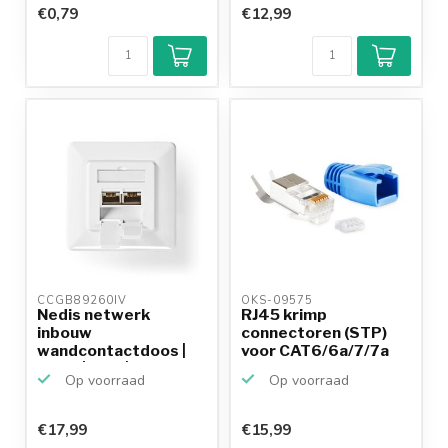
€0,79
€12,99
CCGB89260IV 
OKS-09575 
Nedis netwerk
RJ45 krimp
inbouw
connectoren (STP)
wandcontactdoos |
voor CAT6/6a/7/7a
CAT7 | STP | 2x RJ...
netwerkkab...
Op voorraad
Op voorraad
€17,99
€15,99
Klantenbeoordeling