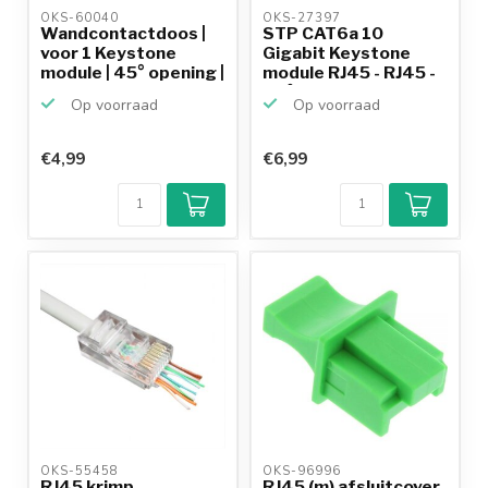
OKS-60040 
OKS-27397 
Wandcontactdoos |
STP CAT6a 10
voor 1 Keystone
Gigabit Keystone
module | 45° opening |
module RJ45 - RJ45 -
...
90° ha...
Op voorraad
Op voorraad
€4,99
€6,99
OKS-55458 
OKS-96996 
RJ45 krimp
RJ45 (m) afsluitcover