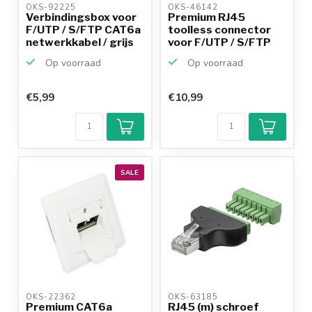
OKS-92225 
OKS-46142 
Verbindingsbox voor
Premium RJ45
F/UTP / S/FTP CAT6a
toolless connector
netwerkkabel / grijs
voor F/UTP / S/FTP
CAT6a ...
Op voorraad
Op voorraad
€5,99
€10,99
SALE
OKS-22362 
OKS-63185 
Premium CAT6a
RJ45 (m) schroef