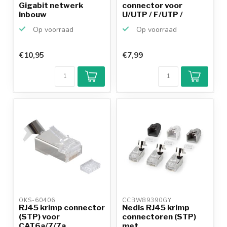
Gigabit netwerk
connector voor
inbouw
U/UTP / F/UTP /
wandcontactdoos
S/FTP CAT...
Op voorraad
Op voorraad
met ...
€10,95
€7,99
OKS-60406 
CCBW89390GY 
RJ45 krimp connector
Nedis RJ45 krimp
(STP) voor
connectoren (STP)
CAT6a/7/7a
met