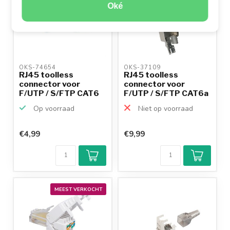
Oké
OKS-74654 
OKS-37109 
RJ45 toolless
RJ45 toolless
connector voor
connector voor
F/UTP / S/FTP CAT6
F/UTP / S/FTP CAT6a
netwerkka...
netwerkk...
Op voorraad
Niet op voorraad
€4,99
€9,99
MEEST VERKOCHT