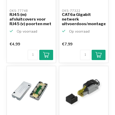
OKS-77748 
OKS-77322 
RJ45 (m)
CAT6a Gigabit
afsluitcovers voor
netwerk
RJ45 (v) poorten met
uitvoerdoos/montagedoo
ronde gr...
met 1 RJ45 ...
Op voorraad
Op voorraad
€4,99
€7,99
Klantenbeoordeling
9,2/10
Achteraf
betalen mogelijk
10+
jaar
productkennis