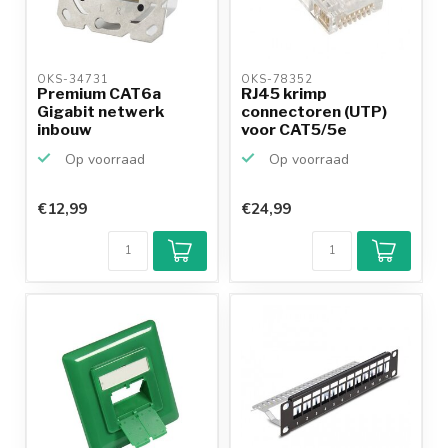
OKS-34731 
OKS-78352 
Premium CAT6a
RJ45 krimp
Gigabit netwerk
connectoren (UTP)
inbouw
voor CAT5/5e
wandcontactdoos
netwerkkabel (v...
Op voorraad
Op voorraad
met ...
€12,99
€24,99