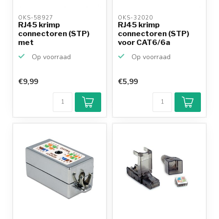
OKS-58927 
OKS-32020 
RJ45 krimp
RJ45 krimp
connectoren (STP)
connectoren (STP)
met
voor CAT6/6a
doorsteekmontage
netwerkkabel (v...
Op voorraad
Op voorraad
voor CA...
€9,99
€5,99