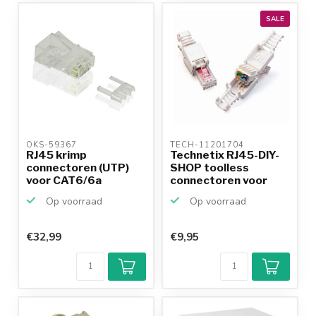
SALE
OKS-59367 
TECH-11201704 
RJ45 krimp
Technetix RJ45-DIY-
connectoren (UTP)
SHOP toolless
voor CAT6/6a
connectoren voor
netwerkkabel (v...
U/UTP C...
Op voorraad
Op voorraad
€32,99
€9,95