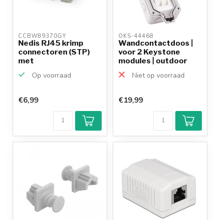
CCBW89370GY 
OKS-44468 
Nedis RJ45 krimp
Wandcontactdoos |
connectoren (STP)
voor 2 Keystone
met
modules | outdoor
doorsteekmontage
(IP66...
Op voorraad
Niet op voorraad
v...
€6,99
€19,99