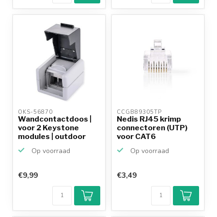
OKS-56870 
CCGB89305TP 
Wandcontactdoos |
Nedis RJ45 krimp
voor 2 Keystone
connectoren (UTP)
modules | outdoor
voor CAT6
(IP44...
netwerkkabel...
Op voorraad
Op voorraad
€9,99
€3,49
Klantenbeoordeling
9,2/10
Achteraf
betalen mogelijk
10+
jaar