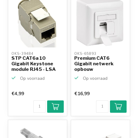
OKS-39484 
OKS-65893 
STP CAT6a 10
Premium CAT6
Gigabit Keystone
Gigabit netwerk
module RJ45 - LSA
opbouw
(toolless...
wandcontactdoos
Op voorraad
Op voorraad
met 2...
€4,99
€16,99