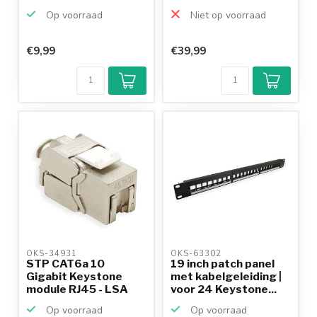
metaa...
doorsteekmontage
Op voorraad
Niet op voorraad
voor CA...
€9,99
€39,99
OKS-34931 
OKS-63302 
STP CAT6a 10
19 inch patch panel
Gigabit Keystone
met kabelgeleiding |
module RJ45 - LSA
voor 24 Keystone...
(toolless...
Op voorraad
Op voorraad