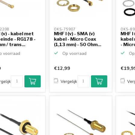
2208 
OKS-75907 
OKS-89
 (v) - kabel met
MHF I (v) - SMA (v)
MHF I 
einde - RG178 -
kabel - Micro Coax
kabel 
m / trans...
(1,13 mm) - 50 Ohm...
- Micr
 voorraad
Op voorraad
Op 
9
€12,99
€19,9
gelijk
Vergelijk
Verg