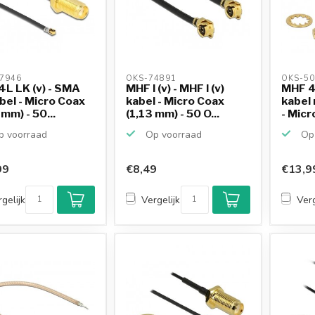
7946 
OKS-74891 
OKS-50
L LK (v) - SMA
MHF I (v) - MHF I (v)
MHF 4 
abel - Micro Coax
kabel - Micro Coax
kabel 
 mm) - 50...
(1,13 mm) - 50 O...
- Micr
 voorraad
Op voorraad
Op 
99
€8,49
€13,9
gelijk
Vergelijk
Verg