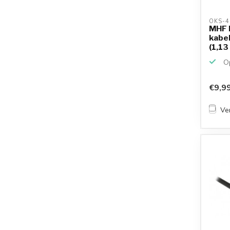
OKS-4
MHF I
kabel
(1,13 
Op
€9,9
Ver