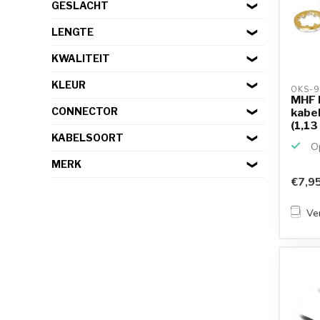
GESLACHT
LENGTE
KWALITEIT
KLEUR
OKS-9
MHF I
CONNECTOR
kabel
(1,13 
KABELSOORT
Op
MERK
€7,9
Ver