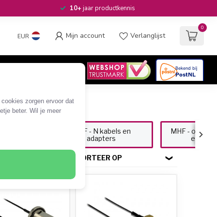
10+
jaar productkennis
0
Mijn account
Verlanglijst
EUR
4.6
/5
06
beoordelingen
e cookies zorgen ervoor dat
tje beter. Wil je meer
bels en
MHF - N kabels en
MHF - open ei
adapters
en adap
SORTEER OP