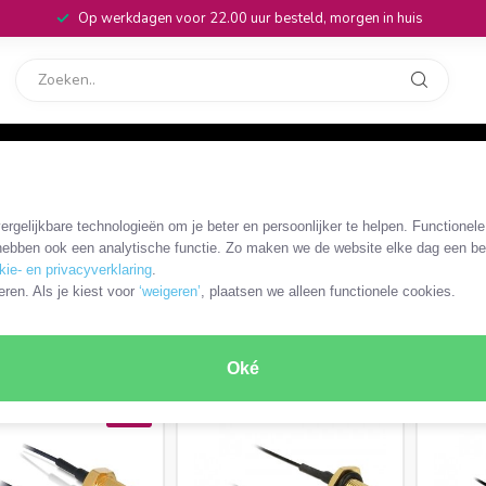
Op werkdagen voor 22.00 uur besteld, morgen in huis
rvice
32
coaxkabels en adapters
rgelijkbare technologieën om je beter en persoonlijker te helpen. Functionel
ebben ook een analytische functie. Zo maken we de website elke dag een bee
kie- en privacyverklaring
.
eren. Als je kiest voor
‘weigeren’
, plaatsen we alleen functionele cookies.
 en
MHF - SMA kabels en
MHF - RP-SMA ka
adapters
adapters
RODUCTEN
Oké
SALE