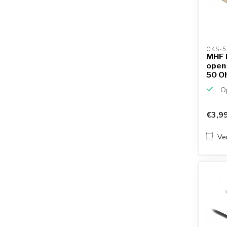
OKS-5
MHF I
open 
50 Oh
Op
€3,9
Ver