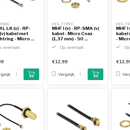
0966 
OKS-77950 
OKS-74
L LK (v) - RP-
MHF I (v) - RP-SMA (v)
MHF I 
v) kabel met
kabel - Micro Coax
kabel 
tring - Micro ...
(1,37 mm) - 50 ...
- Micr
 voorraad
Op voorraad
Op 
99
€12,99
€12,9
gelijk
Vergelijk
Verg