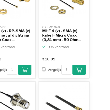
522 
OKS-91949 
(v) - RP-SMA (v)
MHF 4 (v) - SMA (v)
met afdichtring
kabel - Micro Coax
o Coax...
(0,81 mm) - 50 Ohm...
voorraad
Op voorraad
9
€10,99
elijk
Vergelijk