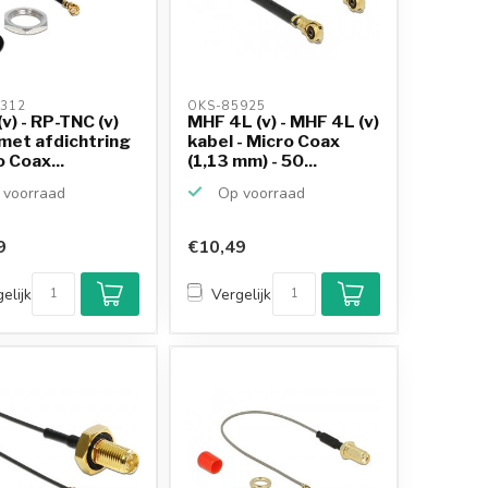
312 
OKS-85925 
(v) - RP-TNC (v)
MHF 4L (v) - MHF 4L (v)
met afdichtring
kabel - Micro Coax
o Coax...
(1,13 mm) - 50...
voorraad
Op voorraad
9
€10,49
Klantenbeoordeling
9,2/10
elijk
Vergelijk
Achteraf betalen
mogelijk
10+
jaar
productkennis