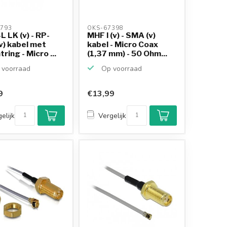
793 
OKS-67398 
 LK (v) - RP-
MHF I (v) - SMA (v)
v) kabel met
kabel - Micro Coax
tring - Micro ...
(1,37 mm) - 50 Ohm...
voorraad
Op voorraad
9
€13,99
Klantenbeoordeling
9,2/10
elijk
Vergelijk
Achteraf betalen
mogelijk
10+
jaar
productkennis