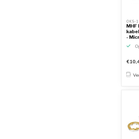
OKS-1
MHF I
kabel
- Micr
Op
€10,
Ver