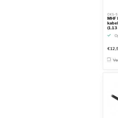
OKS-5
MHF I
kabel
(1.13 
Op
€12,
Ver