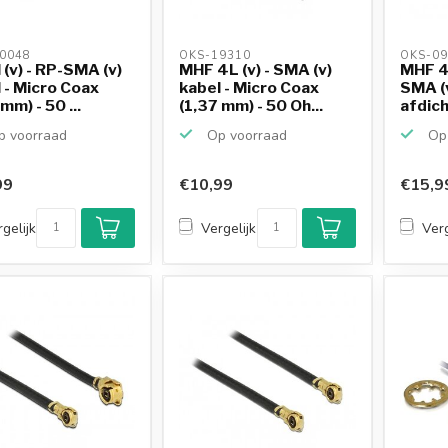
0048 
OKS-19310 
OKS-09
 (v) - RP-SMA (v)
MHF 4L (v) - SMA (v)
MHF 4L
 - Micro Coax
kabel - Micro Coax
SMA (
mm) - 50 ...
(1,37 mm) - 50 Oh...
afdich
 voorraad
Op voorraad
Op 
99
€10,99
€15,9
gelijk
Vergelijk
Verg