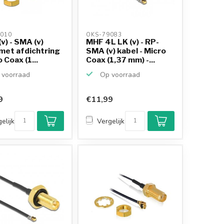
010 
OKS-79083 
(v) - SMA (v)
MHF 4L LK (v) - RP-
met afdichtring
SMA (v) kabel - Micro
 Coax (1...
Coax (1,37 mm) -...
voorraad
Op voorraad
9
€11,99
elijk
Vergelijk