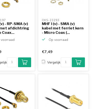
197 
OKS-23293 
(v) - RP-SMA (v)
MHF I (v) - SMA (v)
met afdichtring
kabel met ferriet kern
o Coax...
- Micro Coax (...
voorraad
Op voorraad
9
€7,49
elijk
Vergelijk