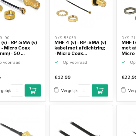
9190 
OKS-55059 
OKS-21
 (v) - RP-SMA (v)
MHF 4 (v) - RP-SMA (v)
MHF I (
 - Micro Coax
kabel met afdichtring
met af
mm) - 50 ...
- Micro Coax...
Micro 
 voorraad
Op voorraad
Op 
5
€12,99
€22,9
gelijk
Vergelijk
Verg