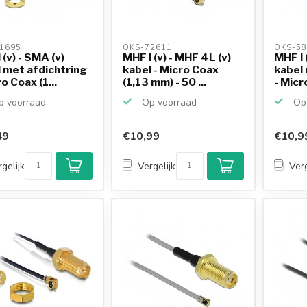
1695 
OKS-72611 
OKS-58
 (v) - SMA (v)
MHF I (v) - MHF 4L (v)
MHF I 
 met afdichtring
kabel - Micro Coax
kabel 
o Coax (1...
(1,13 mm) - 50 ...
- Micro
 voorraad
Op voorraad
Op 
49
€10,99
€10,9
gelijk
Vergelijk
Verg