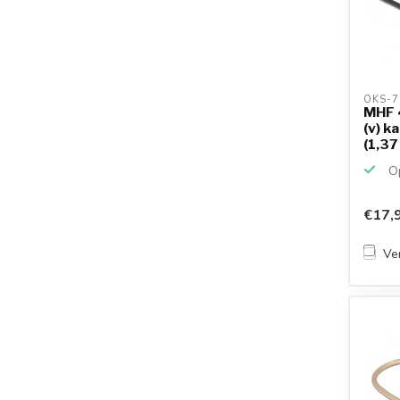
OKS-7
MHF 4
(v) k
(1,37
Op
€17,
Ver