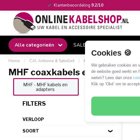
Klantenbeoordeling
9.2/10
Alle categorieën
SALE
Winkel
Klantense
Cookies 🍪
Home
/
CAI, Antenne & Satelliet
/
Kabels en adapters
/
MHF 
We gebruiken cookies en ve
MHF coaxkabels en adapters
de website goed werkt en h
weten? Lees dan onze
coo
Klik op ‘Oké’ om te accept
MHF - MHF kabels en
MHF - RP-TNC kabels
adapters
adapters
77 P
FILTERS
VERLOOP
SOORT