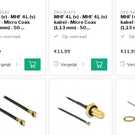
0162 
OKS-81473 
OKS-54
 (v) - MHF 4L (v)
MHF 4L (v) - MHF 4L (v)
MHF I 
 - Micro Coax
kabel - Micro Coax
kabel 
mm) - 50 ...
(1,13 mm) - 50...
(1,13 m
 voorraad
Op voorraad
Op 
9
€11,99
€11,9
gelijk
Vergelijk
Verg