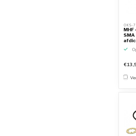
OKS-7
MHF 4
SMA (
afdich
Op
€13,
Ver