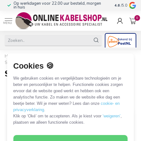
Op werkdagen voor 22.00 uur besteld, morgen
10+
jaar produ
4.6
/5.0
in huis
0
MENU
Home
/
Computer & Smart Media
/
SUB-D en Centronics
/
SUB-D connectoren
/
SUB-D 15-pins connectoren
Cookies 🍪
SUB-D 15-pins connectoren
We gebruiken cookies en vergelijkbare technologieën om je
6 PRODUCTEN
beter en persoonlijker te helpen. Functionele cookies zorgen
ervoor dat de website goed werkt en hebben ook een
analytische functie. Zo maken we de website elke dag een
Filters
SORTEER OP
beetje beter. Wil je meer weten? Lees dan onze
cookie- en
privacyverklaring
.
Klik op ‘Oké’ om te accepteren. Als je kiest voor
‘weigeren’
,
plaatsen we alleen functionele cookies.