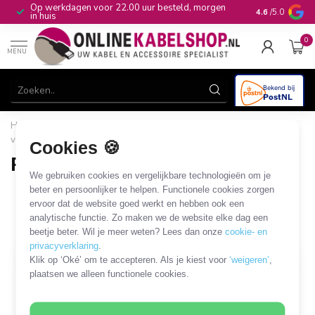
Op werkdagen voor 22.00 uur besteld, morgen
10+
jaar produ
4.6
/5.0
in huis
0
MENU
Home
/
Audio & Video
/
Afstandsbedieningen
/
1-op-1
vervangende afstandsbediening
/
Philips afstandsbediening
Cookies 🍪
Philips afstandsbediening
We gebruiken cookies en vergelijkbare technologieën om je
2 PRODUCTEN
beter en persoonlijker te helpen. Functionele cookies zorgen
ervoor dat de website goed werkt en hebben ook een
analytische functie. Zo maken we de website elke dag een
Filters
SORTEER OP
beetje beter. Wil je meer weten? Lees dan onze
cookie- en
privacyverklaring
.
Klik op ‘Oké’ om te accepteren. Als je kiest voor
‘weigeren’
,
plaatsen we alleen functionele cookies.