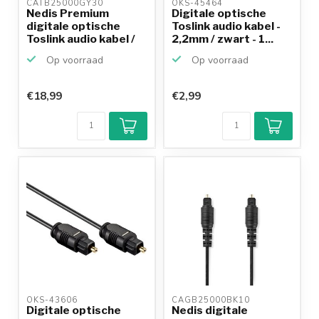
CATB25000GY30 
OKS-45464 
Nedis Premium
Digitale optische
digitale optische
Toslink audio kabel -
Toslink audio kabel /
2,2mm / zwart - 1...
zwa...
Op voorraad
Op voorraad
€18,99
€2,99
OKS-43606 
CAGB25000BK10 
Digitale optische
Nedis digitale