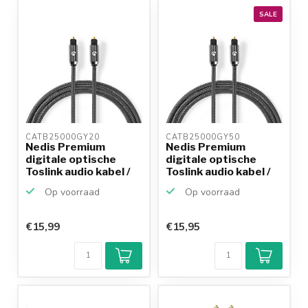
SALE
CATB25000GY20 
CATB25000GY50 
Nedis Premium
Nedis Premium
digitale optische
digitale optische
Toslink audio kabel /
Toslink audio kabel /
zwa...
zwa...
Op voorraad
Op voorraad
€15,99
€15,95
Klantenbeoordeling
9,2/10
Achteraf
betalen mogelijk
10+
jaar
productkennis