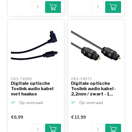
OKS-76905 
OKS-56571 
Digitale optische
Digitale optische
Toslink audio kabel
Toslink audio kabel -
met haakse
2,2mm / zwart - 1...
connecto...
Op voorraad
Op voorraad
€6,99
€13,99
Klantenbeoordeling
9,2/10
Achteraf