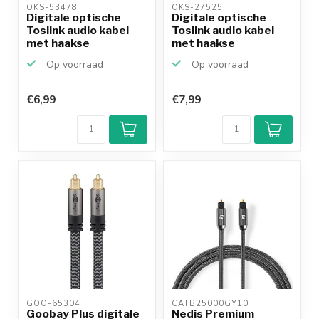
OKS-53478 
OKS-27525 
Digitale optische
Digitale optische
Toslink audio kabel
Toslink audio kabel
met haakse
met haakse
connecto...
connecto...
Op voorraad
Op voorraad
€6,99
€7,99
Klantenbeoordeling
9,2/10
Achteraf
betalen mogelijk
10+
jaar
productkennis
GOO-65304 
CATB25000GY10 
Goobay Plus digitale
Nedis Premium