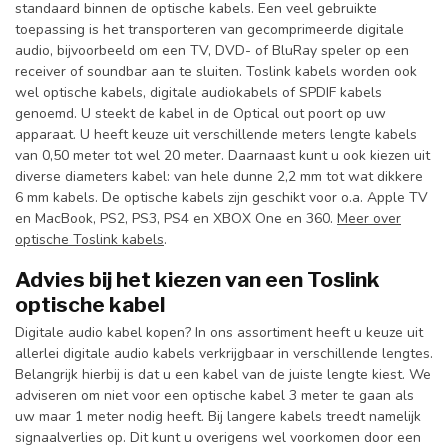
standaard binnen de optische kabels. Een veel gebruikte
toepassing is het transporteren van gecomprimeerde digitale
audio, bijvoorbeeld om een TV, DVD- of BluRay speler op een
receiver of soundbar aan te sluiten. Toslink kabels worden ook
wel optische kabels, digitale audiokabels of SPDIF kabels
genoemd. U steekt de kabel in de Optical out poort op uw
apparaat. U heeft keuze uit verschillende meters lengte kabels
van 0,50 meter tot wel 20 meter. Daarnaast kunt u ook kiezen uit
diverse diameters kabel: van hele dunne 2,2 mm tot wat dikkere
6 mm kabels. De optische kabels zijn geschikt voor o.a. Apple TV
en MacBook, PS2, PS3, PS4 en XBOX One en 360.
Meer over
optische Toslink kabels
.
Advies bij het kiezen van een Toslink
optische kabel
Digitale audio kabel kopen? In ons assortiment heeft u keuze uit
allerlei digitale audio kabels verkrijgbaar in verschillende lengtes.
Belangrijk hierbij is dat u een kabel van de juiste lengte kiest. We
adviseren om niet voor een optische kabel 3 meter te gaan als
uw maar 1 meter nodig heeft. Bij langere kabels treedt namelijk
signaalverlies op. Dit kunt u overigens wel voorkomen door een