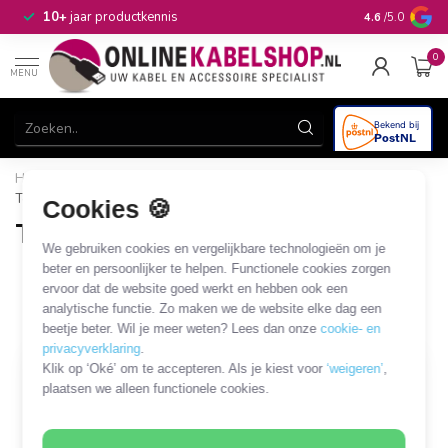
n
10+
jaar productkennis
4.6
/5.0
0
MENU
Home
/
Audio & Video
/
Digitaal audio (optisch/coax)
/
Toslink - Toslink
Cookies 🍪
Toslink - Toslink
We gebruiken cookies en vergelijkbare technologieën om je
62 PRODUCTEN
beter en persoonlijker te helpen. Functionele cookies zorgen
ervoor dat de website goed werkt en hebben ook een
analytische functie. Zo maken we de website elke dag een
Filters
SORTEER OP
beetje beter. Wil je meer weten? Lees dan onze
cookie- en
privacyverklaring
.
Klik op ‘Oké’ om te accepteren. Als je kiest voor
‘weigeren’
,
plaatsen we alleen functionele cookies.