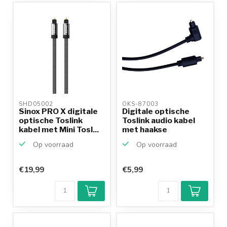
SHD05002 
OKS-87003 
Sinox PRO X digitale
Digitale optische
optische Toslink
Toslink audio kabel
kabel met Mini Tosl...
met haakse
connecto...
Op voorraad
Op voorraad
€19,99
€5,99