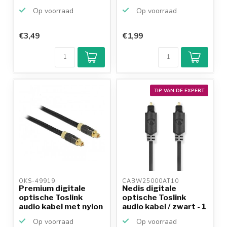
Op voorraad
Op voorraad
€3,49
€1,99
Klantenbeoordeling
9,2/10
Achteraf
betalen mogelijk
10+
jaar
productkennis
TIP VAN DE EXPERT
OKS-49919 
CABW25000AT10 
Premium digitale
Nedis digitale
optische Toslink
optische Toslink
audio kabel met nylon
audio kabel / zwart - 1
m...
m...
Op voorraad
Op voorraad