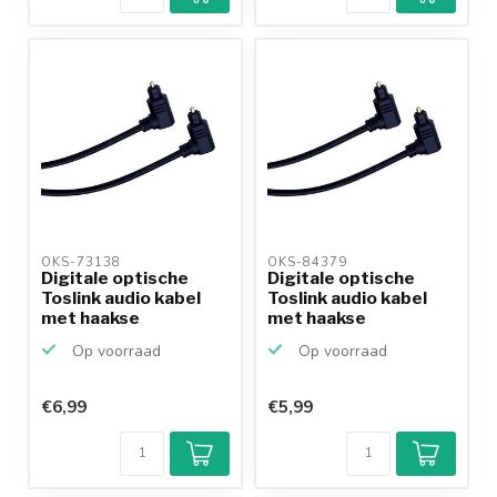
betalen mogelijk
10+
jaar
productkennis
OKS-73138 
OKS-84379 
Digitale optische
Digitale optische
Toslink audio kabel
Toslink audio kabel
met haakse
met haakse
connecto...
connecto...
Op voorraad
Op voorraad
€6,99
€5,99