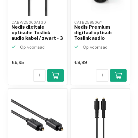
CABW25000AT30 
CATB25950GY 
Nedis digitale
Nedis Premium
optische Toslink
digitaal optisch
audio kabel / zwart - 3
Toslink audio
m...
koppelstuk /...
Op voorraad
Op voorraad
€6,95
€8,99