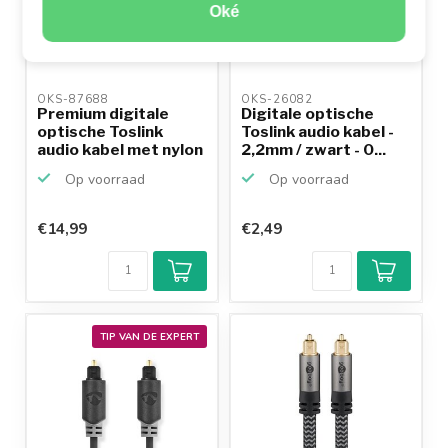
Oké
OKS-87688 
OKS-26082 
Premium digitale
Digitale optische
optische Toslink
Toslink audio kabel -
audio kabel met nylon
2,2mm / zwart - 0...
m...
Op voorraad
Op voorraad
€14,99
€2,49
TIP VAN DE EXPERT