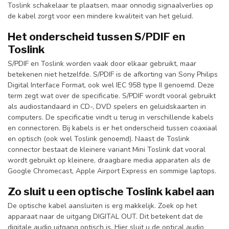
Toslink schakelaar te plaatsen, maar onnodig signaalverlies op
de kabel zorgt voor een mindere kwaliteit van het geluid.
Het onderscheid tussen S/PDIF en
Toslink
S/PDIF en Toslink worden vaak door elkaar gebruikt, maar
betekenen niet hetzelfde. S/PDIF is de afkorting van Sony Philips
Digital Interface Format, ook wel IEC 958 type II genoemd. Deze
term zegt wat over de specificatie. S/PDIF wordt vooral gebruikt
als audiostandaard in CD-, DVD spelers en geluidskaarten in
computers. De specificatie vindt u terug in verschillende kabels
en connectoren. Bij kabels is er het onderscheid tussen coaxiaal
en optisch (ook wel Toslink genoemd). Naast de Toslink
connector bestaat de kleinere variant Mini Toslink dat vooral
wordt gebruikt op kleinere, draagbare media apparaten als de
Google Chromecast, Apple Airport Express en sommige laptops.
Zo sluit u een optische Toslink kabel aan
De optische kabel aansluiten is erg makkelijk. Zoek op het
apparaat naar de uitgang DIGITAL OUT. Dit betekent dat de
digitale audio uitgang optisch is. Hier sluit u de optical audio