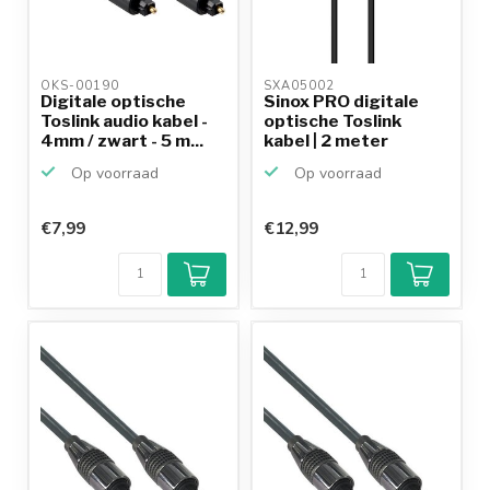
OKS-00190 
SXA05002 
Digitale optische
Sinox PRO digitale
Toslink audio kabel -
optische Toslink
4mm / zwart - 5 m...
kabel | 2 meter
Op voorraad
Op voorraad
€7,99
€12,99
Klantenbeoordeling
9,2/10
Achteraf
betalen mogelijk
10+
jaar
productkennis