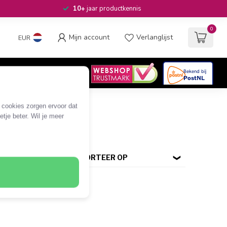
10+
jaar productkennis
0
Mijn account
Verlanglijst
EUR
4.6
/5
06
beoordelingen
e cookies zorgen ervoor dat
tje beter. Wil je meer
SORTEER OP