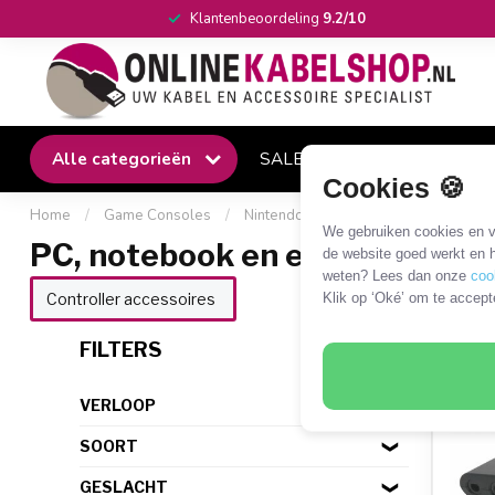
Klantenbeoordeling
9.2/10
Alle categorieën
SALE
Winkel
Klantense
Cookies 🍪
Home
/
Game Consoles
/
Nintendo
/
PC, notebook en emulat
We gebruiken cookies en ve
PC, notebook en emulator
de website goed werkt en h
weten? Lees dan onze
coo
Klik op ‘Oké’ om te accept
Controller accessoires
1 PR
FILTERS
VERLOOP
SOORT
GESLACHT