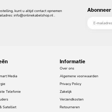
Abonneer 
telling, kunt u altijd contact opnemen
ailadres:
info@onlinekabelshop.nl
.
eën
Informatie
o
Over ons
mart Media
Algemene voorwaarden
gie
Privacy Policy
te Telefonie
Zakelijk
uders
Verzendkosten
 Satelliet
Retourneren