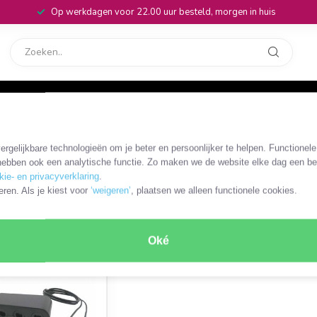
Op werkdagen voor 22.00 uur besteld, morgen in huis
rvice
32
or
rgelijkbare technologieën om je beter en persoonlijker te helpen. Functionel
ebben ook een analytische functie. Zo maken we de website elke dag een bee
kie- en privacyverklaring
.
eren. Als je kiest voor
‘weigeren’
, plaatsen we alleen functionele cookies.
ODUCT
Oké