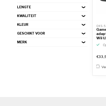
LENGTE
KWALITEIT
KLEUR
OKS-5
Game
GESCHIKT VOOR
adap
Wii U
MERK
Op
€33,
Ver