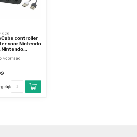
4626 
Cube controller
ter voor Nintendo
, Nintendo...
 voorraad
99
gelijk