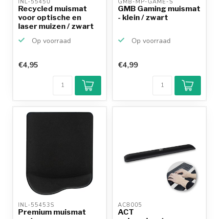
INL-55450 
GMB-MP-GAME-S 
Recycled muismat
GMB Gaming muismat
voor optische en
- klein / zwart
laser muizen / zwart
Op voorraad
Op voorraad
€4,95
€4,99
INL-55453S 
AC8005 
Premium muismat
ACT