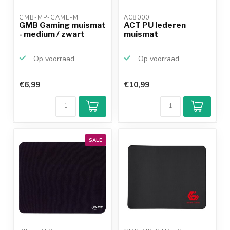
GMB-MP-GAME-M 
AC8000 
GMB Gaming muismat
ACT PU lederen
- medium / zwart
muismat
Op voorraad
Op voorraad
€6,99
€10,99
SALE