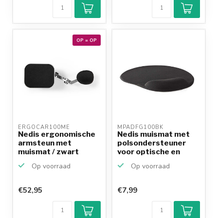
OP = OP
ERGOCAR100ME 
MPADFG100BK 
Nedis ergonomische
Nedis muismat met
armsteun met
polsondersteuner
muismat / zwart
voor optische en
laser...
Op voorraad
Op voorraad
€52,95
€7,99