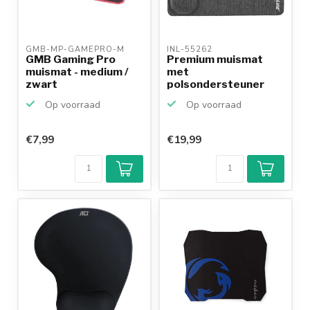
GMB-MP-GAMEPRO-M 
INL-55262 
GMB Gaming Pro
Premium muismat
muismat - medium /
met
zwart
polsondersteuner
voor optische en las...
Op voorraad
Op voorraad
€7,99
€19,99