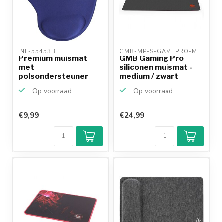
INL-55453B 
GMB-MP-S-GAMEPRO-M 
Premium muismat
GMB Gaming Pro
met
siliconen muismat -
polsondersteuner
medium / zwart
voor optische en las...
Op voorraad
Op voorraad
€9,99
€24,99