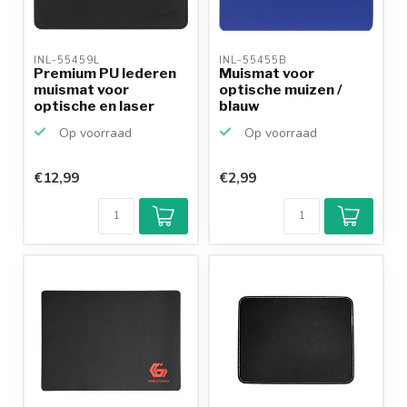
INL-55459L 
INL-55455B 
Premium PU lederen
Muismat voor
muismat voor
optische muizen /
optische en laser
blauw
muizen ...
Op voorraad
Op voorraad
€12,99
€2,99