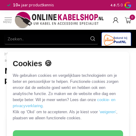
n
10+
jaar productkennis
4.6
/5.0
0
MENU
Home
/
Computer & Smart Media
/
Randapparatuur en
accessoires
/
Bediening
/
Muismat, arm- en polsondersteuner
Cookies 🍪
Muismat, arm- en
We gebruiken cookies en vergelijkbare technologieën om je
polsondersteuner
beter en persoonlijker te helpen. Functionele cookies zorgen
ervoor dat de website goed werkt en hebben ook een
37 PRODUCTEN
analytische functie. Zo maken we de website elke dag een
beetje beter. Wil je meer weten? Lees dan onze
cookie- en
Filters
SORTEER OP
privacyverklaring
.
Klik op ‘Oké’ om te accepteren. Als je kiest voor
‘weigeren’
,
plaatsen we alleen functionele cookies.