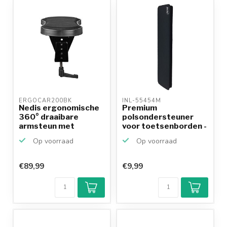
productkennis
ERGOCAR200BK 
INL-55454M 
Nedis ergonomische
Premium
360° draaibare
polsondersteuner
armsteun met
voor toetsenborden -
muismat / ...
klein / zwart
Op voorraad
Op voorraad
€89,99
€9,99