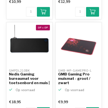
€10,99
€12,99
OP = OP
GMPDL210BK 
GMB-MP-GAMEPRO-L 
Nedis Gaming
GMB Gaming Pro
bureaumat voor
muismat - groot /
toetsenbord en muis |
zwart
LED
Op voorraad
Op voorraad
€18,95
€9,99