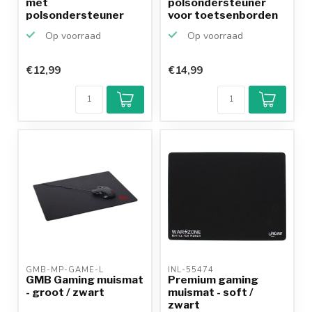
met
polsondersteuner
polsondersteuner
voor toetsenborden
voor optische en las...
Op voorraad
Op voorraad
€12,99
€14,99
Klantenbeoordeling
9,2/10
Achteraf
betalen mogelijk
10+
jaar
productkennis
GMB-MP-GAME-L 
INL-55474 
GMB Gaming muismat
Premium gaming
- groot / zwart
muismat - soft /
zwart