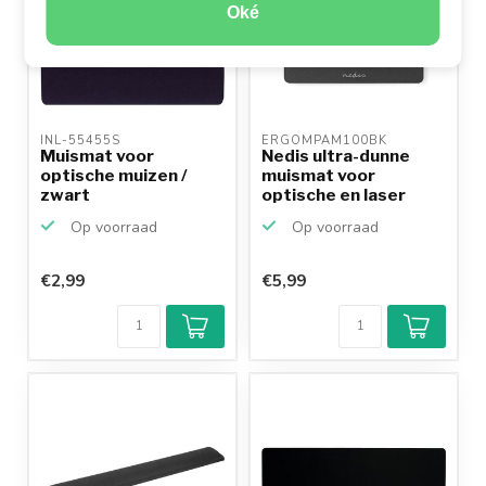
Oké
INL-55455S 
ERGOMPAM100BK 
Muismat voor
Nedis ultra-dunne
optische muizen /
muismat voor
zwart
optische en laser
muizen /...
Op voorraad
Op voorraad
€2,99
€5,99