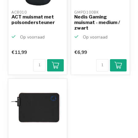
AC8010 
GMPD100BK 
ACT muismat met
Nedis Gaming
polsondersteuner
muismat - medium /
zwart
Op voorraad
Op voorraad
€11,99
€6,99
Klantenbeoordeling
9,2/10
Achteraf
betalen mogelijk
10+
jaar
productkennis