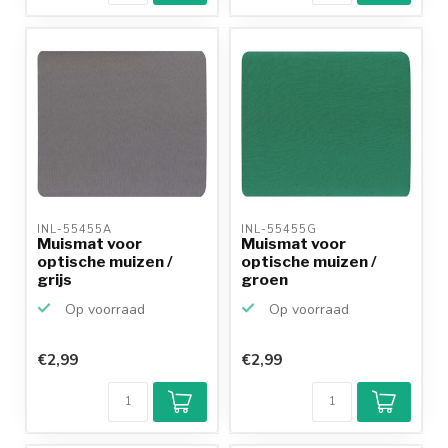
INL-55455A 
INL-55455G 
Muismat voor
Muismat voor
optische muizen /
optische muizen /
grijs
groen
Op voorraad
Op voorraad
€2,99
€2,99
Klantenbeoordeling
9,2/10
Achteraf
betalen mogelijk
10+
jaar