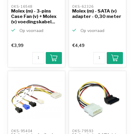
OKS-16548 
OKS-62326 
Molex (m) - 3-pins
Molex (m) - SATA (v)
Case Fan (v) + Molex
adapter - 0,30 meter
(v) voedingskabel...
Op voorraad
Op voorraad
€3,99
€4,49
OKS-95404 
OKS-79593 