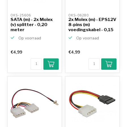
OKS-25606 
OKS-06280 
SATA (m) - 2x Molex
2x Molex (m) - EPS12V
(v) splitter - 0,20
8-pins (m)
meter
voedingskabel - 0,15
meter
Op voorraad
Op voorraad
€4,99
€4,99
Klantenbeoordeling
9,2/10
Achteraf
betalen mogelijk
10+
jaar
productkennis