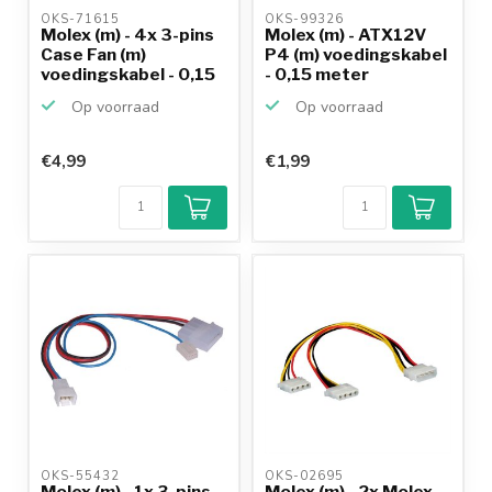
OKS-71615 
OKS-99326 
Molex (m) - 4x 3-pins
Molex (m) - ATX12V
Case Fan (m)
P4 (m) voedingskabel
voedingskabel - 0,15
- 0,15 meter
m...
Op voorraad
Op voorraad
€4,99
€1,99
OKS-55432 
OKS-02695 
Molex (m) - 1x 3-pins
Molex (m) - 2x Molex