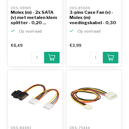
OKS-69965 
OKS-85606 
Molex (m) - 2x SATA
3-pins Case Fan (v) -
(v) met metalen klem
Molex (m)
splitter - 0,20 ...
voedingskabel - 0,30
meter
Op voorraad
Op voorraad
€6,49
€3,99
OKS-84693 
OKS-75444 