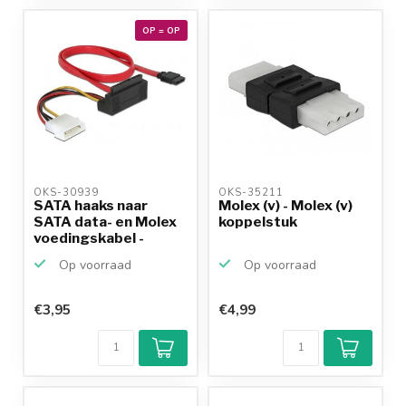
10+
jaar
productkennis
OP = OP
OKS-30939 
OKS-35211 
SATA haaks naar
Molex (v) - Molex (v)
SATA data- en Molex
koppelstuk
voedingskabel -
SATA3...
Op voorraad
Op voorraad
€3,95
€4,99