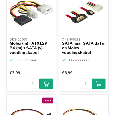
OKS-22007 
OKS-59632 
Molex (m) - ATX12V
SATA naar SATA data-
P4 (m) + SATA (v)
en Molex
voedingskabel -
voedingskabel -
0,15...
SATA600 - 6...
Op voorraad
Op voorraad
€3,99
€8,99
SALE