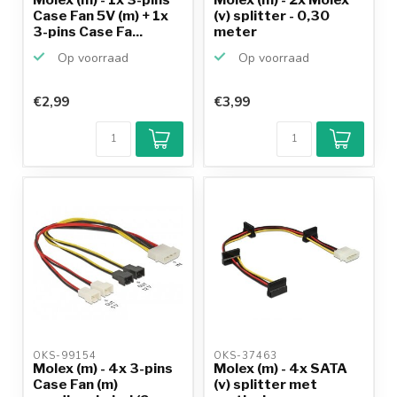
Case Fan 5V (m) + 1x
(v) splitter - 0,30
3-pins Case Fa...
meter
Op voorraad
Op voorraad
€2,99
€3,99
Klantenbeoordeling
9,2/10
Achteraf
betalen mogelijk
10+
jaar
productkennis
OKS-99154 
OKS-37463 
Molex (m) - 4x 3-pins
Molex (m) - 4x SATA
Case Fan (m)
(v) splitter met