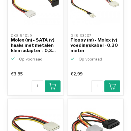
OKS-54019 
OKS-33207 
Molex (m) - SATA (v)
Floppy (m) - Molex (v)
haaks met metalen
voedingskabel - 0,30
klem adapter - 0,3...
meter
Op voorraad
Op voorraad
€3,95
€2,99
Klantenbeoordeling
9,2/10
Achteraf
betalen mogelijk
10+
jaar
productkennis