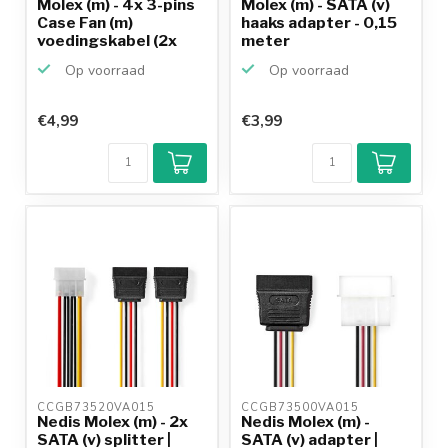
Molex (m) - 4x 3-pins
Molex (m) - SATA (v)
Case Fan (m)
haaks adapter - 0,15
voedingskabel (2x
meter
12V ...
Op voorraad
Op voorraad
€4,99
€3,99
CCGB73520VA015 
CCGB73500VA015 
Nedis Molex (m) - 2x
Nedis Molex (m) -
SATA (v) splitter |
SATA (v) adapter |