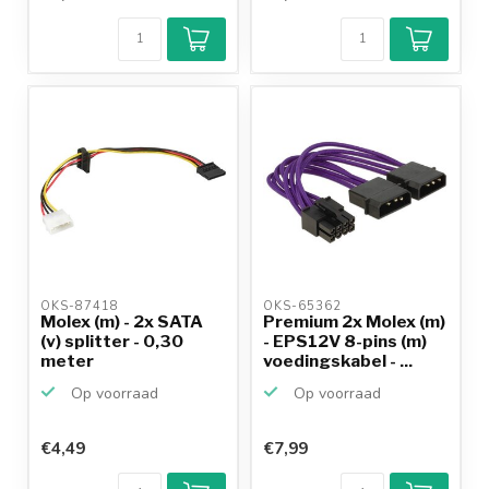
Klantenbeoordeling
9,2/10
Achteraf
betalen mogelijk
10+
jaar
productkennis
OKS-87418 
OKS-65362 
Molex (m) - 2x SATA
Premium 2x Molex (m)
(v) splitter - 0,30
- EPS12V 8-pins (m)
meter
voedingskabel - ...
Op voorraad
Op voorraad
€4,49
€7,99