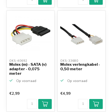
OKS-40692 
OKS-33680 
Molex (m) - SATA (v)
Molex verlengkabel -
adapter - 0,075
0,50 meter
meter
Op voorraad
Op voorraad
€2,99
€4,99
Klantenbeoordeling
9,2/10
Achteraf
betalen mogelijk