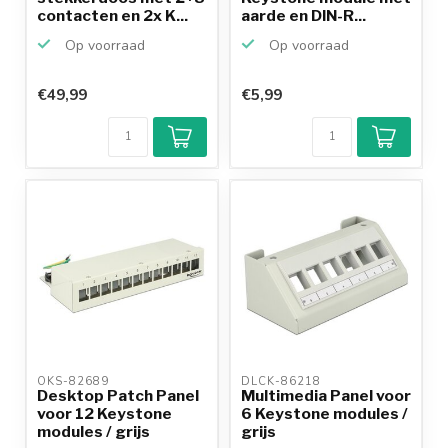
contacten en 2x K...
aarde en DIN-R...
Op voorraad
Op voorraad
€49,99
€5,99
Klantenbeoordeling
9,2/10
Achteraf
betalen mogelijk
10+
jaar
productkennis
OKS-82689 
DLCK-86218 
Desktop Patch Panel
Multimedia Panel voor
voor 12 Keystone
6 Keystone modules /
modules / grijs
grijs