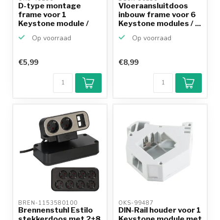
D-type montage
Vloeraansluitdoos
frame voor 1
inbouw frame voor 6
Keystone module /
Keystone modules / ...
zwart
Op voorraad
Op voorraad
€5,99
€8,99
BREN-1153580100 
OKS-99487 
Brennenstuhl Estilo
DIN-Rail houder voor 1
stekkerdoos met 2+8
Keystone module met