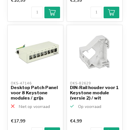
€10,99
€3,99
OKS-47146 
OKS-82629 
Desktop Patch Panel
DIN-Rail houder voor 1
voor 8 Keystone
Keystone module
modules / grijs
(versie 2) / wit
Niet op voorraad
Op voorraad
€17,99
€4,99