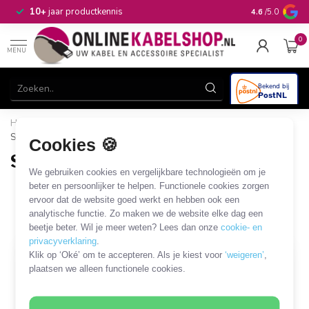
n
10+
jaar productkennis
4.6
/5.0
0
MENU
Home
/
Modulaire Systemen
/
DIN-rail
/
DIN-rail
/
Standaard DIN-rail
Cookies 🍪
Standaard DIN-rail
We gebruiken cookies en vergelijkbare technologieën om je
23 PRODUCTEN
beter en persoonlijker te helpen. Functionele cookies zorgen
ervoor dat de website goed werkt en hebben ook een
analytische functie. Zo maken we de website elke dag een
Filters
SORTEER OP
beetje beter. Wil je meer weten? Lees dan onze
cookie- en
privacyverklaring
.
Klik op ‘Oké’ om te accepteren. Als je kiest voor
‘weigeren’
,
plaatsen we alleen functionele cookies.