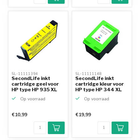
betalen mogelijk
10+
jaar
productkennis
SL-11111394 
SL-11111148 
SecondLife inkt
SecondLife inkt
cartridge geel voor
cartridge kleur voor
HP type HP 935 XL
HP type HP 344 XL
Op voorraad
Op voorraad
€10,99
€19,99