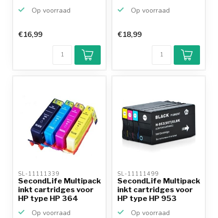
Op voorraad
Op voorraad
€16,99
€18,99
Klantenbeoordeling
9,2/10
Achteraf
betalen mogelijk
10+
jaar
productkennis
SL-11111339 
SL-11111499 
SecondLife Multipack
SecondLife Multipack
inkt cartridges voor
inkt cartridges voor
HP type HP 364
HP type HP 953
Op voorraad
Op voorraad