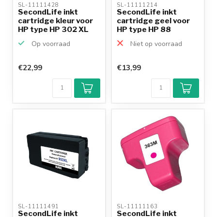
SL-11111428 
SL-11111214 
SecondLife inkt
SecondLife inkt
cartridge kleur voor
cartridge geel voor
HP type HP 302 XL
HP type HP 88
Op voorraad
Niet op voorraad
€22,99
€13,99
Klantenbeoordeling
9,2/10
Achteraf
betalen mogelijk
10+
jaar
productkennis
SL-11111491 
SL-11111163 
SecondLife inkt
SecondLife inkt