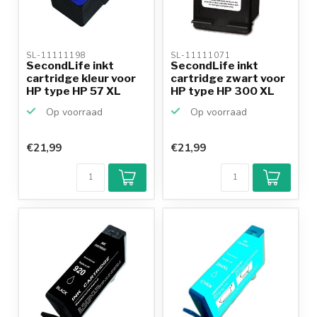
SL-11111198 
SL-11111071 
SecondLife inkt
SecondLife inkt
cartridge kleur voor
cartridge zwart voor
HP type HP 57 XL
HP type HP 300 XL
Op voorraad
Op voorraad
€21,99
€21,99
Klantenbeoordeling
9,2/10
Achteraf
betalen mogelijk
10+
jaar
productkennis