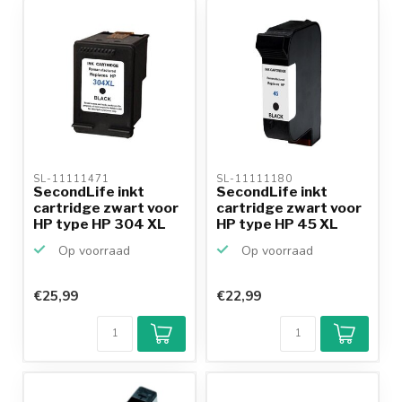
SL-11111471 
SL-11111180 
SecondLife inkt
SecondLife inkt
cartridge zwart voor
cartridge zwart voor
HP type HP 304 XL
HP type HP 45 XL
Op voorraad
Op voorraad
€25,99
€22,99
Klantenbeoordeling
9,2/10
Achteraf
betalen mogelijk
10+
jaar
productkennis