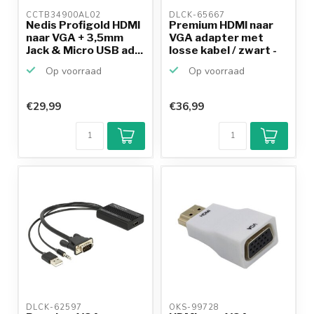
CCTB34900AL02 
DLCK-65667 
Nedis Profigold HDMI
Premium HDMI naar
naar VGA + 3,5mm
VGA adapter met
Jack & Micro USB ad...
losse kabel / zwart -
0...
Op voorraad
Op voorraad
€29,99
€36,99
DLCK-62597 
OKS-99728 