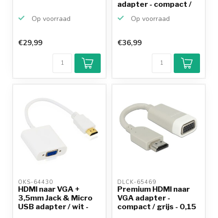
adapter - compact /
zw...
Op voorraad
Op voorraad
€29,99
€36,99
OKS-64430 
DLCK-65469 
HDMI naar VGA +
Premium HDMI naar
3,5mm Jack & Micro
VGA adapter -
USB adapter / wit -
compact / grijs - 0,15
0,...
meter