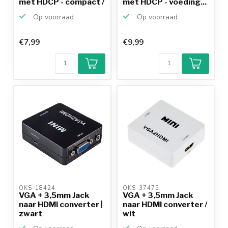
met HDCP - compact /
met HDCP - voeding...
wit
Op voorraad
Op voorraad
€7,99
€9,99
OKS-18424 
OKS-37475 
VGA + 3,5mm Jack
VGA + 3,5mm Jack
naar HDMI converter |
naar HDMI converter /
zwart
wit