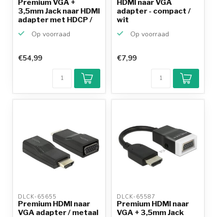
Premium VGA +
HDMI naar VGA
3,5mm Jack naar HDMI
adapter - compact /
adapter met HDCP /
wit
zwa...
Op voorraad
Op voorraad
€54,99
€7,99
Klantenbeoordeling
9,2/10
Achteraf
betalen mogelijk
10+
jaar
productkennis
DLCK-65655 
DLCK-65587 
Premium HDMI naar
Premium HDMI naar
VGA adapter / metaal
VGA + 3,5mm Jack