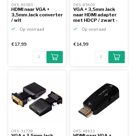
OKS-65080 
OKS-89400 
HDMI naar VGA +
VGA + 3,5mm Jack
3,5mm Jack converter
naar HDMI adapter
/ wit
met HDCP / zwart -
0,1...
Op voorraad
Op voorraad
€17,99
€14,99
OKS-31728 
OKS-48623 
VGA + 3,5mm Jack
HDMI naar VGA +