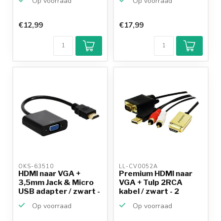
Op voorraad
Op voorraad
€12,99
€17,99
Klantenbeoordeling
9,2/10
Achteraf
betalen mogelijk
10+
jaar
productkennis
OKS-63510 
LL-CV0052A 
HDMI naar VGA +
Premium HDMI naar
3,5mm Jack & Micro
VGA + Tulp 2RCA
USB adapter / zwart -
kabel / zwart - 2
...
meter
Op voorraad
Op voorraad