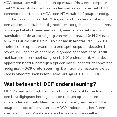
VGA apparaten wilt aansluiten op elkaar. Als u een computer
met VGA aansluiting wilt verbinden met een scherm met HDMI
connector, heeft u een VGA naar HDMI kabel of adapter nodig.
Houd er rekening mee dat VGA geen audio ondersteunt en u dus
een aparte audiokabel nodig heeft om het geluid door te sturen.
Sommige kabels komen met een
3,5mm Jack kabel
die u kunt
aansluiten of de audio uitgang van het apparaat. De HDMI naar
VGA met audio kabels zijn verkrijgbaar in lengtes van 1,5 - 10
meter. Let er op dat wanneer u een spelcomputer, decoder, Blu-
ray of DVD speler of andere audio/video apparaat aansluit dit
niet kan met een kabel dat geen HDCP ondersteunt. Voor deze
apparaten heeft u namelijk altijd een kabel, adapter of converter
nodig met
HDCP ondersteuning
. De maximale resolutie die de
kabels ondersteunen is tot 1920x1080 @ 60 Hz (Full HD).
Wat betekent HDCP ondersteuning?
HDCP
staat voor High bandwith Digital Content Protection. Dit is
een beveiligingstechnologie dat de rechten op audio- en
videomateriaal, zoals films, games en muziek, beschermt. Elke
adapter, kabel of converter dat HDCP ondersteunt heeft een
speciale chipset. Via deze chipset is op te sporen welke