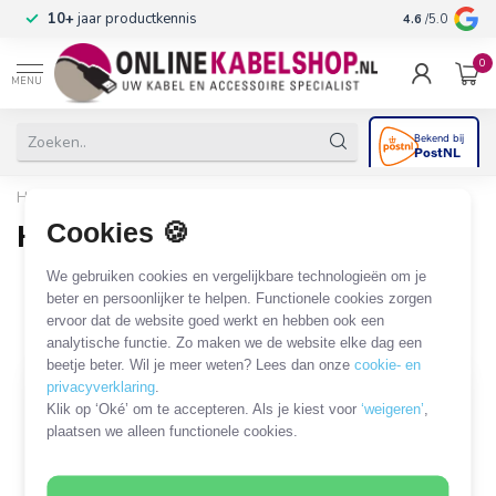
n
10+
jaar productkennis
4.6
/5.0
0
MENU
Home
/
Audio & Video
/
HDMI
/
HDMI - VGA
Cookies 🍪
HDMI - VGA
42 PRODUCTEN
We gebruiken cookies en vergelijkbare technologieën om je
beter en persoonlijker te helpen. Functionele cookies zorgen
ervoor dat de website goed werkt en hebben ook een
Filters
SORTEER OP
analytische functie. Zo maken we de website elke dag een
beetje beter. Wil je meer weten? Lees dan onze
cookie- en
privacyverklaring
.
MEEST VERKOCHT
MEEST VERKOCHT
Klik op ‘Oké’ om te accepteren. Als je kiest voor
‘weigeren’
,
plaatsen we alleen functionele cookies.