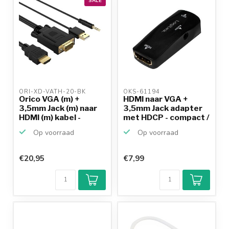
SALE
ORI-XD-VATH-20-BK 
OKS-61194 
Orico VGA (m) +
HDMI naar VGA +
3,5mm Jack (m) naar
3,5mm Jack adapter
HDMI (m) kabel -
met HDCP - compact /
voed...
z...
Op voorraad
Op voorraad
€20,95
€7,99
Klantenbeoordeling
9,2/10
Achteraf
betalen mogelijk
10+
jaar
productkennis