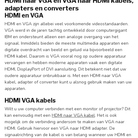
HDMI naar VGA en VGA naar HDMI kabels,
adapters en converters
HDMI en VGA
HDMI en VGA zijn allebei veel voorkomende videostandaarden.
VGA werd in de jaren tachtig ontwikkeld door computergigant
IBM en ondersteunt alleen een analoge overgang van het
signaal. Inmiddels bieden de meeste multimedia apparaten een
digitale overdracht van beeld en geluid via bijvoorbeeld een
HDMI kabel. Daarom is VGA vooral nog op oudere apparatuur
vervangen en hebben moderne apparaten vaak een digitale
HDMI, DisplayPort of DVI aansluiting. Dit betekent niet dat uw
oudere apparatuur onbruikbaar is. Met een HDMI naar VGA
kabel, adapter of converter kunt u alsnog gebruik maken van uw
apparaten.
HDMI VGA kabels
Wilt u uw computer verbinden met een monitor of projector? Dit
kan eenvoudig met een
HDMI naar VGA kabel
. Het is ook
mogelijk om de verbinding andersom te maken van VGA naar
HDMI. Gebruik hiervoor een VGA naar HDMI adapter. De
signaalrichting van de kabel is van belang wanneer uw HDMI en