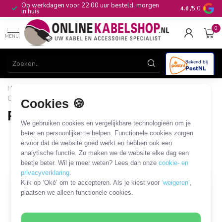
Op werkdagen voor 22.00 uur besteld, morgen
10+
jaar produ
4.6
/5.0
in huis
0
MENU
Home
/
Computer & Smart Media
/
Koeling en ventilatie
/
Computer
/
PC ventilator accessoires
Cookies 🍪
PC ventilator accessoires
We gebruiken cookies en vergelijkbare technologieën om je
26 PRODUCTEN
beter en persoonlijker te helpen. Functionele cookies zorgen
ervoor dat de website goed werkt en hebben ook een
analytische functie. Zo maken we de website elke dag een
Filters
SORTEER OP
beetje beter. Wil je meer weten? Lees dan onze
cookie- en
privacyverklaring
.
Klik op ‘Oké’ om te accepteren. Als je kiest voor
‘weigeren’
,
SALE
plaatsen we alleen functionele cookies.