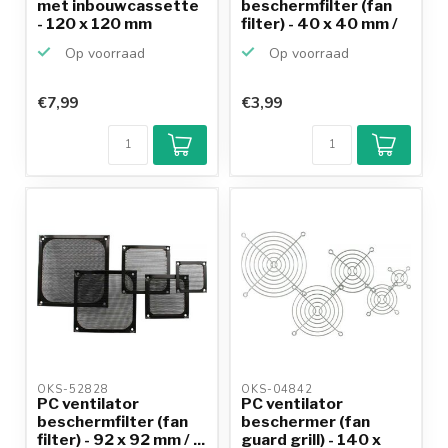
met inbouwcassette
beschermfilter (fan
- 120 x 120 mm
filter) - 40 x 40 mm /
...
Op voorraad
Op voorraad
€7,99
€3,99
OKS-52828 
OKS-04842 
PC ventilator
PC ventilator
beschermfilter (fan
beschermer (fan
filter) - 92 x 92 mm / ...
guard grill) - 140 x