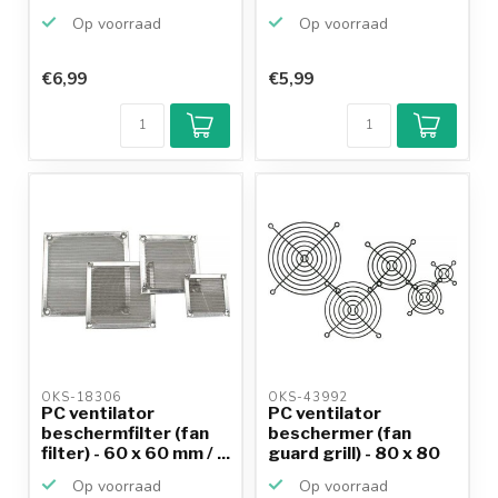
140 mm...
Op voorraad
Op voorraad
€6,99
€5,99
Klantenbeoordeling
9,2/10
Achteraf
betalen mogelijk
10+
jaar
productkennis
OKS-18306 
OKS-43992 
PC ventilator
PC ventilator
beschermfilter (fan
beschermer (fan
filter) - 60 x 60 mm / ...
guard grill) - 80 x 80
mm /...
Op voorraad
Op voorraad