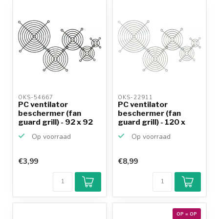
OKS-54667 
OKS-22911 
PC ventilator
PC ventilator
beschermer (fan
beschermer (fan
guard grill) - 92 x 92
guard grill) - 120 x
mm /...
120 mm...
Op voorraad
Op voorraad
€3,99
€8,99
Klantenbeoordeling
9,2/10
Achteraf
betalen mogelijk
10+
jaar
productkennis
OP = OP