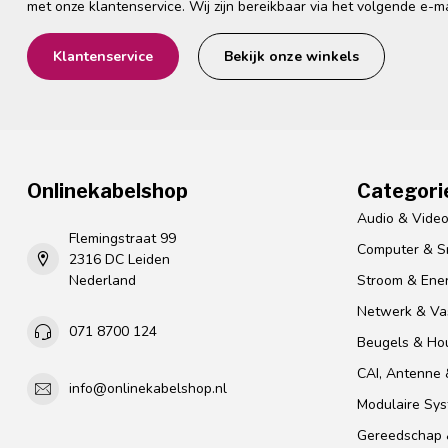
met onze klantenservice. Wij zijn bereikbaar via het volgende e-m
Klantenservice
Bekijk onze winkels
Onlinekabelshop
Categori
Audio & Vide
Flemingstraat 99
Computer & S
2316 DC Leiden
Nederland
Stroom & Ener
Netwerk & Vas
071 8700 124
Beugels & Ho
CAI, Antenne &
info@onlinekabelshop.nl
Modulaire Sy
Gereedschap 