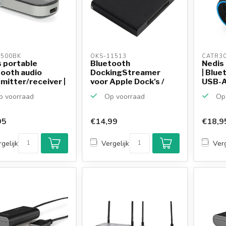
500BK 
OKS-11513 
CATR30
 portable
Bluetooth
Nedis
ooth audio
DockingStreamer
| Bluet
mitter/receiver |
voor Apple Dock's /
USB-A 
zwart
 voorraad
Op voorraad
Op 
95
€14,99
€18,9
gelijk
Vergelijk
Verg