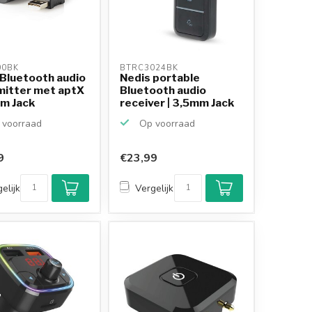
0BK 
BTRC3024BK 
 Bluetooth audio
Nedis portable
mitter met aptX
Bluetooth audio
mm Jack
receiver | 3,5mm Jack
voorraad
Op voorraad
9
€23,99
Klantenbeoordeling
9,2/10
elijk
Vergelijk
Achteraf betalen
mogelijk
10+
jaar
productkennis