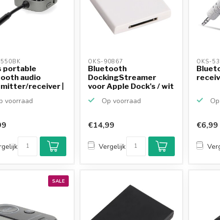
550BK 
OKS-90867 
OKS-53
 portable
Bluetooth
Blueto
ooth audio
DockingStreamer
recei
mitter/receiver |
voor Apple Dock's / wit
 voorraad
Op voorraad
Op 
99
€14,99
€6,99
gelijk
Vergelijk
Verg
SALE