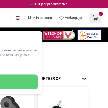
10+
jaar productkennis
0
Mijn account
Verlanglijst
EUR
4.6
/5
06
beoordelingen
e cookies zorgen ervoor dat
tje beter. Wil je meer
SORTEER OP