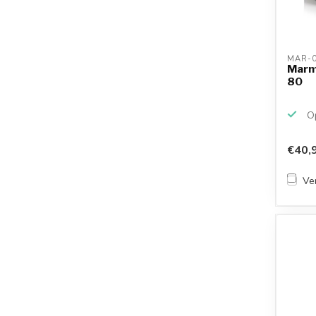
MAR-0
Marm
80
Op
€40,
Ver