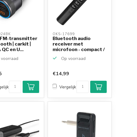
24BK 
OKS-17699 
 FM-transmitter
Bluetooth audio
ooth | carkit |
receiver met
QC en U...
microfoon - compact /
zwart
voorraad
Op voorraad
5
€14,99
elijk
Vergelijk