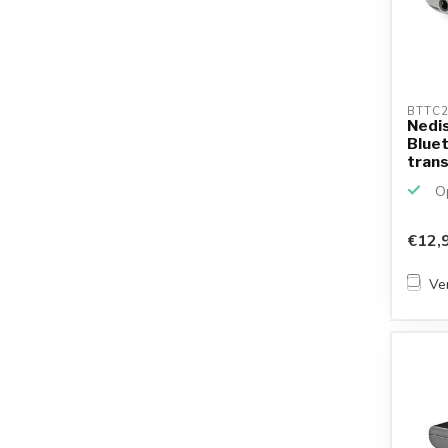
BTTC2
Nedis
Bluet
trans
3,5...
Op
€12,
Ver