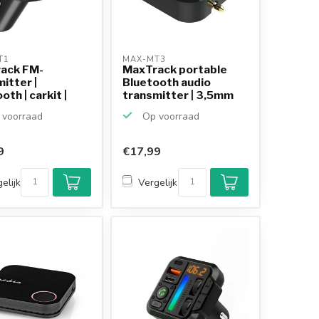
T1 
MAX-MT3 
ack FM-
MaxTrack portable
itter |
Bluetooth audio
oth | carkit |
transmitter | 3,5mm
QC l...
Jack
voorraad
Op voorraad
9
€17,99
elijk
Vergelijk