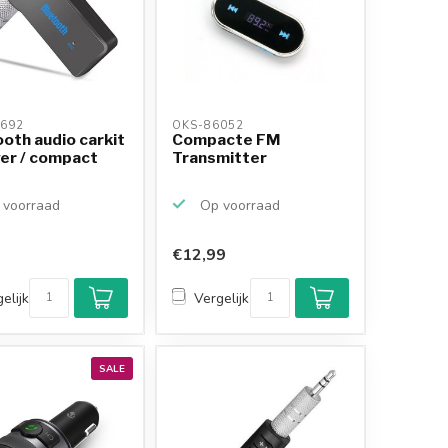
692 
OKS-86052 
oth audio carkit
Compacte FM
ver / compact
Transmitter
voorraad
Op voorraad
€12,99
elijk
Vergelijk
SALE