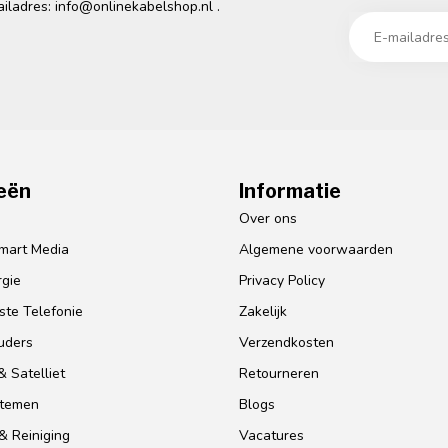
ailadres:
info@onlinekabelshop.nl
.
eën
Informatie
o
Over ons
mart Media
Algemene voorwaarden
gie
Privacy Policy
te Telefonie
Zakelijk
uders
Verzendkosten
 Satelliet
Retourneren
stemen
Blogs
& Reiniging
Vacatures