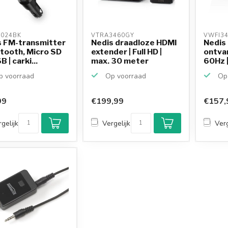
024BK 
VTRA3460GY 
VWFI34
s FM-transmitter
Nedis draadloze HDMI
Nedis
etooth, Micro SD
extender | Full HD |
ontvan
 | carki...
max. 30 meter
60Hz |
 voorraad
Op voorraad
Op 
99
€199,99
€157,
gelijk
Vergelijk
Verg