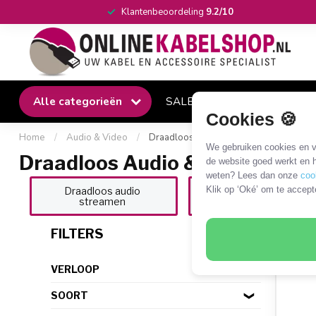
Klantenbeoordeling
9.2/10
Alle categorieën
SALE
Winkel
Klantense
Cookies 🍪
Home
/
Audio & Video
/
Draadloos Audio & Video
We gebruiken cookies en ve
Draadloos Audio & Video
de website goed werkt en h
weten? Lees dan onze
coo
Klik op ‘Oké’ om te accept
Draadloos audio
Draadloos video
streamen
streamen
21 P
FILTERS
VERLOOP
SOORT