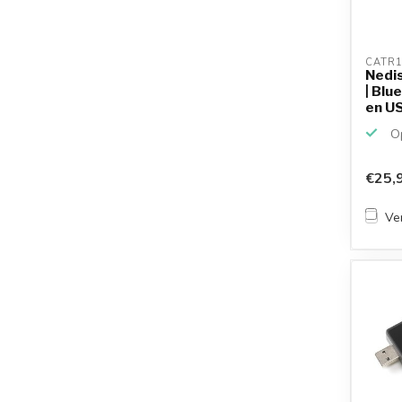
CATR1
Nedi
| Blu
en USB
Op
€25,
Ver