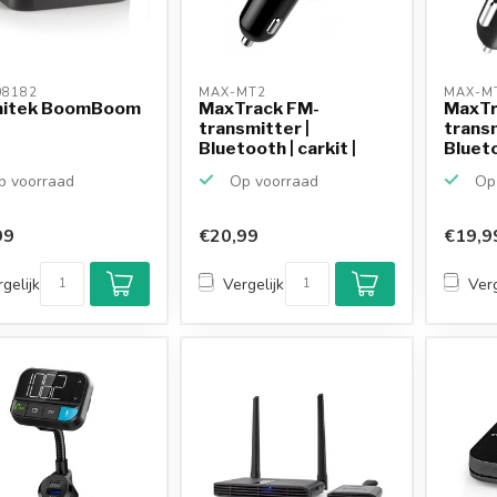
8182 
MAX-MT2 
MAX-M
itek BoomBoom
MaxTrack FM-
MaxTr
transmitter |
transm
Bluetooth | carkit |
Blueto
USB-A QC e...
USB-A 
 voorraad
Op voorraad
Op 
99
€20,99
€19,9
gelijk
Vergelijk
Verg