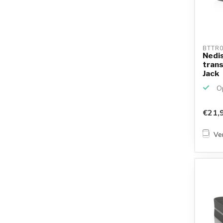
BTTR0
Nedis
tran
Jack
Op
€21,
Ver