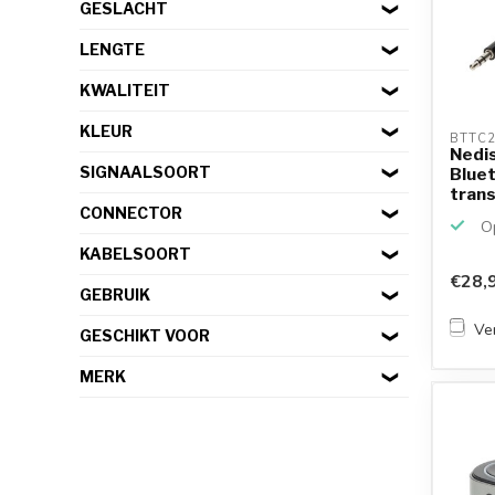
GESLACHT
LENGTE
KWALITEIT
KLEUR
BTTC2
Nedis
SIGNAALSOORT
Bluet
trans
3,5...
CONNECTOR
Op
KABELSOORT
€28,
GEBRUIK
Ver
GESCHIKT VOOR
MERK