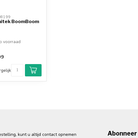
8199 
itek BoomBoom
 voorraad
99
gelijk
Abonneer 
telling, kunt u altijd contact opnemen