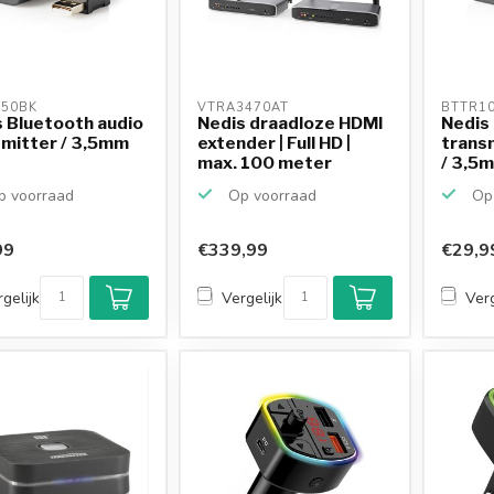
50BK 
VTRA3470AT 
BTTR10
 Bluetooth audio
Nedis draadloze HDMI
Nedis
smitter / 3,5mm
extender | Full HD |
trans
max. 100 meter
/ 3,5
 voorraad
Op voorraad
Op 
99
€339,99
€29,9
gelijk
Vergelijk
Verg