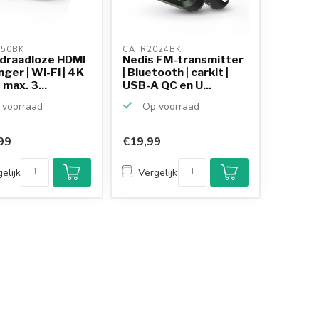
50BK 
CATR2024BK 
 draadloze HDMI
Nedis FM-transmitter
ger | Wi-Fi | 4K
| Bluetooth | carkit |
 max. 3...
USB-A QC en U...
voorraad
Op voorraad
99
€19,99
elijk
Vergelijk